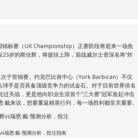
国锦标赛（UK Championship）正赛阶段将迎来一场焦
23岁的斯佳辉，将披挂上阵，迎战威尔士资深名将“炸
世锦赛。约克巴比肯中心（York Barbican）不仅
名球手是否具备顶级竞争力的试金石。对于目前世界排名
轮过关战，更是他向职业生涯首个“三大赛”冠军发起冲击
恩·戴来说，想要重返精英行列，每一场胜利都至关重要。
vs瑞恩·戴-预测分析，投注指南