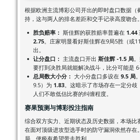
根据欧洲主流博彩公司开出的即时盘口数据（
持，这与两人的排名差距和交手记录高度吻合
胜负赔率：
斯佳辉的获胜赔率普遍在
1.44
2.75
。庄家明显看好斯佳辉在9局5胜（或1
出。
让分盘口：
主流盘口开出
斯佳辉 -1.5 局
。
要打到决胜局就能解决战斗，比分可能是 6-
总局数大小分：
大小分盘口多设在
9.5 局
。
9.5）为
1.83
。这暗示了市场存在一定分歧
人们不敢低估比赛的纠缠程度。
赛果预测与博彩投注指南
综合双方实力、近期状态及历史数据，本场比
在面对顶级进攻型选手时的防守漏洞依然存在
局，便极有希望带走胜利。