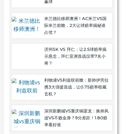
赢球
米兰德比移师澳洲！AC米兰VS国
际米兰前瞻，2大让球赔率揭秘谁
占优？
济州SK VS 拜仁：让2.5球赔率揭
示悬念，拜仁亚洲首战仅带7名小
将？
利物浦VS利兹联前瞻：新帅伊劳拉
携3大强援首战，让0.75赔率暗藏
玄机？
深圳新鹏城VS重庆铜梁龙：换帅风
波VS不败金身？9分差距！1.80赔
率看好谁