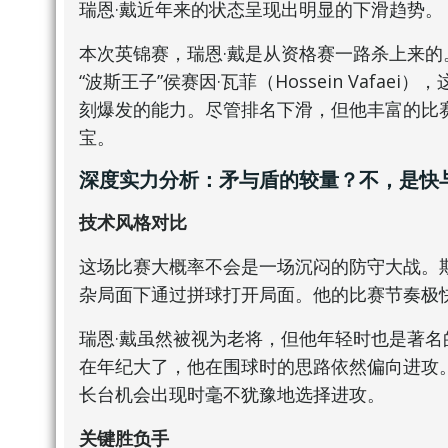
瑞恩·戴近年来的状态呈现出明显的下滑趋势。
本次英锦赛，瑞恩·戴是从资格赛一路杀上来的
“波斯王子”侯赛因·瓦菲（Hossein Vaf
刻爆发的能力。尽管排名下滑，但他丰富的比
宝。
深度实力分析：矛与盾的较量？不，是快
技术风格对比
这场比赛大概率不会是一场沉闷的防守大战。
杂局面下通过拼球打开局面。他的比赛节奏极
瑞恩·戴虽然被视为老将，但他年轻时也是著名
在年纪大了，他在围球时的思路依然偏向进攻
长台机会出现时毫不犹豫地选择进攻。
关键胜负手