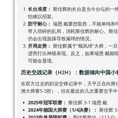
长台准度：
斯佳辉的长台是当今台坛的一绝
怕难以招架。
防守耐心：
瑞恩·戴要想取胜，不能单纯和
带入琐碎的乱局，消耗斯佳辉的耐心。斯佳
仍会出现急躁导致漏球的情况。
开局走势：
斯佳辉属于“顺风球”大师，一旦
进而打出神级表现。反之，如果瑞恩·戴能
可能会显现。
历史交战记录（H2H）：数据倾向中国小
在双方过去的职业交锋记录中，天平正在向斯佳
洲大师赛5-3胜），但在最近的几次重要交手
2025年冠军联赛：
斯佳辉 3-1 瑞恩·戴
2024年德国大师赛（1/4决赛）：
斯佳辉 5
2023年单局限时赛：
斯佳辉胜出（112-0