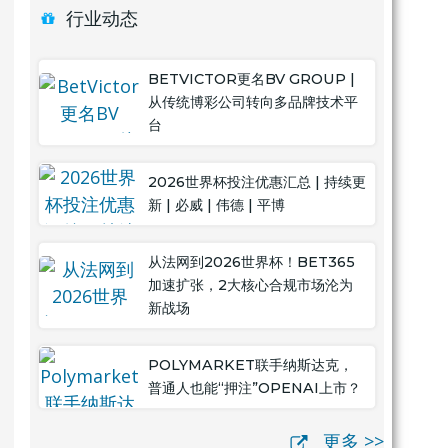
行业动态
BETVICTOR更名BV GROUP |
从传统博彩公司转向多品牌技术平
台
2026世界杯投注优惠汇总 | 持续更
新 | 必威 | 伟德 | 平博
从法网到2026世界杯！BET365
加速扩张，2大核心合规市场沦为
新战场
POLYMARKET联手纳斯达克，
普通人也能“押注”OPENAI上市？
更多 >>