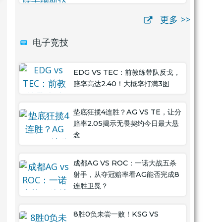
更多 >>
电子竞技
EDG VS TEC：前教练带队反戈，
赔率高达2.40！大概率打满3图
垫底狂揽4连胜？AG VS TE，让分
赔率2.05揭示无畏契约今日最大悬
念
成都AG VS ROC：一诺大战五杀
射手，从夺冠赔率看AG能否完成8
连胜卫冕？
8胜0负未尝一败！KSG VS