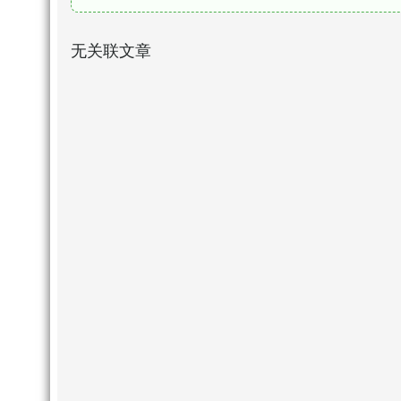
无关联文章