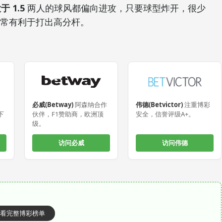
 1.5
两人的球风都偏向进攻，只要球型炸开，很少
常有利于打出高分杆。
，
必威(Betway)
阿森纳合作
伟德(Betvictor)
注重博彩
下
伙伴，F1赞助商，欧洲顶
安全，信誉评级A+。
级。
访问必威
访问伟德
查看完整博彩榜单