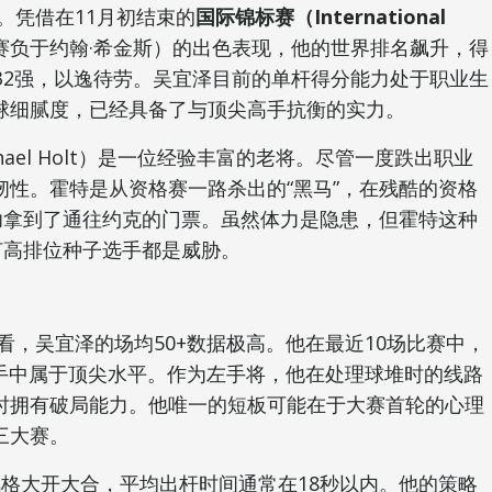
。凭借在11月初结束的
国际锦标赛（International
赛负于约翰·希金斯）的出色表现，他的世界排名飙升，得
32强，以逸待劳。吴宜泽目前的单杆得分能力处于职业生
球细腻度，已经具备了与顶尖高手抗衡的实力。
hael Holt）是一位经验丰富的老将。尽管一度跌出职业
性。霍特是从资格赛一路杀出的“黑马”，在残酷的资格
功拿到了通往约克的门票。虽然体力是隐患，但霍特这种
何高排位种子选手都是威胁。
，吴宜泽的场均50+数据极高。他在最近10场比赛中，
选手中属于顶尖水平。作为左手将，他在处理球堆时的线路
时拥有破局能力。他唯一的短板可能在于大赛首轮的心理
三大赛。
格大开大合，平均出杆时间通常在18秒以内。他的策略