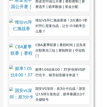
斯诺克中国公开赛 | 赛程赛制 | 参
赛选手 | 赔率数据 | 奖金分配
维拉VS拜仁激战香港！2次遭0-1零
封拜仁迎复仇战，让分-0.5赔率怎
么看？
CBA夏季联赛 | 赛程时间 | 启东库
尔勒青岛三站 | 赛制阵容 | 夺冠热
门
赔率1.05比8.00！37岁张帅VS萨
巴伦卡，能否创造爆冷奇迹？
国安VS深圳：差3分卡位战！国安
让1.5球引发热议，赔率暴露出2个
关键暗号