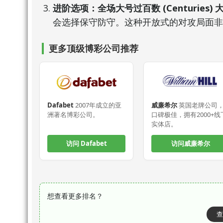
进阶选项：全场大号过百数 (Centuries) 大于
会选择保守防守。这种开放式的对攻局面非
更多顶级博彩公司推荐
Dafabet
2007年成立的亚
威廉希尔
英国老牌公司
洲著名博彩公司。
口碑极佳，拥有2000+线
实体店。
访问 Dafabet
访问威廉希尔
想查看更多排名？