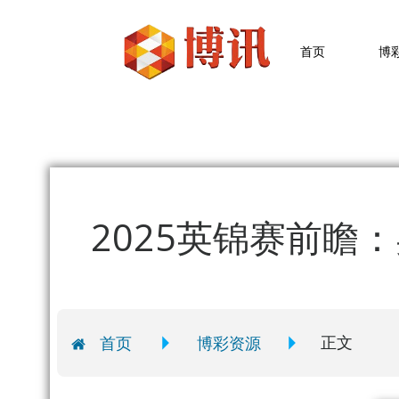
Skip
to
首页
博
content
2025英锦赛前瞻
正文
首页
博彩资源