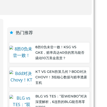
热门推荐
8胜0负未尝一败！KSG VS
GKE，赔率高达40倍的黑马能否
撬动10万美金悬赏？
KT VS GEN胜算几何？BDD对决
CHOVY！3组核心数据与赔率透露
玄机
BLG VS TES：“双WENBO”对决
深度解析，6连胜的BLG能否再零