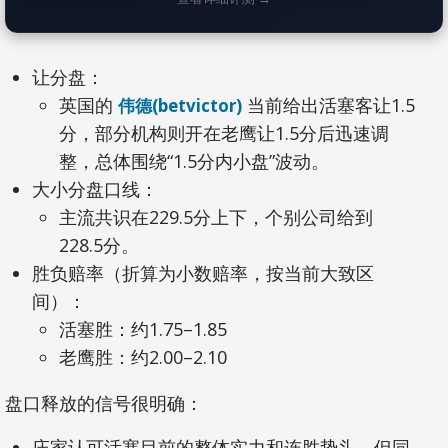
让分盘：
英国的
当前给出活塞客让1.5
伟德(betvictor)
分，部分机构则开在老鹰让1.5分后迅速调
整，总体围绕“1.5分内小盘”波动。
大小分盘口线：
主流共识在229.5分上下，个别公司给到
228.5分。
胜负赔率（折算为小数赔率，按当前大致区
间）：
活塞胜：约1.75–1.85
老鹰胜：约2.00–2.10
盘口释放的信号很明确：
庄家认可活塞目前的整体实力和连胜势头，但同