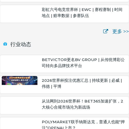
彩虹六号电竞世界杯 | EWC | 赛程赛制 | 时间
地点 | 赔率数据 | 参赛队伍
更多 >>
行业动态
BETVICTOR更名BV GROUP | 从传统博彩公
司转向多品牌技术平台
2026世界杯投注优惠汇总 | 持续更新 | 必威 |
伟德 | 平博
从法网到2026世界杯！BET365加速扩张，2
大核心合规市场沦为新战场
POLYMARKET联手纳斯达克，普通人也能“押
注”OPENAI上市？