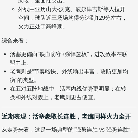
助攻，全面性突出。
外线由亚历山大-沃克、波尔津吉斯等人拉开
空间，球队近三场场均得分达到129分左右，
火力正处于高峰期。
综合来看：
活塞更偏向“铁血防守+强悍篮板”，进攻效率在联
盟中上。
老鹰则是“节奏略快、外线输出丰富，攻防更加均
衡”的类型。
在五对五阵地战中，活塞内线优势更明显；在转
换和外线对轰上，老鹰则更占便宜。
近期表现：活塞豪取长连胜，老鹰同样火力全开
从走势来看，这是一场典型的“强势连胜 vs 强势连胜”。