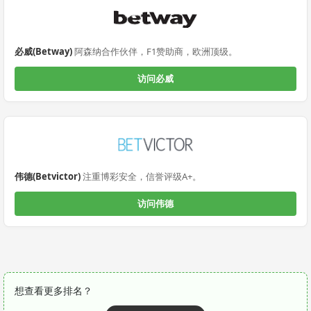
必威(Betway)
阿森纳合作伙伴，F1赞助商，欧洲顶级。
访问必威
伟德(Betvictor)
注重博彩安全，信誉评级A+。
访问伟德
想查看更多排名？