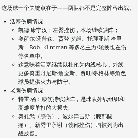
这场球一个关键点在于——两队都不是完整阵容出战。
活塞伤病情况：
凯德·康宁汉：左臀挫伤，本场继续缺阵；
奥萨尔·汤普森、贾登·艾维、托拜亚斯·哈里
斯、Bobi Klintman 等多名主力/轮换也在伤
停名单中。
这意味着活塞继续以杜伦为内线核心，外线
更多倚重丹尼斯·詹金斯、贾旺特·格林等角色
球员提供火力与防守。
老鹰伤病情况：
特雷·杨：膝伤持续缺阵，是球队外线组织和
高难度单打的大损失。
奥孔武（膝伤）、波尔津吉斯（膝部酸
痛）、新秀里萨谢（髋部挫伤）均被列为出
战成疑。