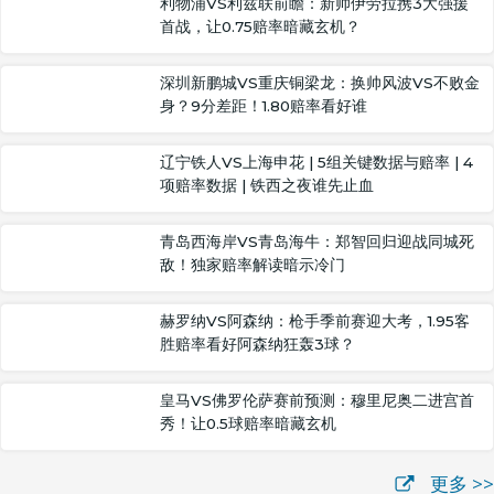
利物浦VS利兹联前瞻：新帅伊劳拉携3大强援
首战，让0.75赔率暗藏玄机？
深圳新鹏城VS重庆铜梁龙：换帅风波VS不败金
身？9分差距！1.80赔率看好谁
辽宁铁人VS上海申花 | 5组关键数据与赔率 | 4
项赔率数据 | 铁西之夜谁先止血
青岛西海岸VS青岛海牛：郑智回归迎战同城死
敌！独家赔率解读暗示冷门
赫罗纳VS阿森纳：枪手季前赛迎大考，1.95客
胜赔率看好阿森纳狂轰3球？
皇马VS佛罗伦萨赛前预测：穆里尼奥二进宫首
秀！让0.5球赔率暗藏玄机
更多 >>