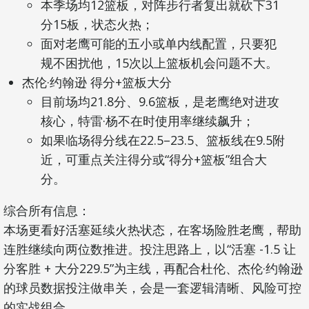
本季场均12篮板，对阵步行者复出就砍下31
分15板，状态火热；
面对老鹰可能的五小或单内线配置，只要犯
规不困扰他，15次以上篮板机会问题不大。
杰伦·约翰逊 得分+篮板大分
目前场均21.8分、9.6篮板，是老鹰绝对进攻
核心，特雷·杨不在时使用率继续飙升；
如果临场得分线在22.5–23.5、篮板线在9.5附
近，可重点关注得分或“得分+篮板”组合大
分。
综合所有信息：
本场更看好活塞延续火热状态，在客场险胜老鹰，帮助
连胜继续向两位数推进。投注思路上，以“活塞 -1.5 让
分客胜 + 大分229.5”为主线，再配合杜伦、杰伦·约翰逊
的球员数据投注做串关，会是一套逻辑清晰、风险可控
的实战组合。