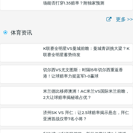
场能否打穿1.35赔率？附独家预测
更多 >>
体育资讯
K联赛全明星VS曼城前瞻：曼城青训挑大梁？K
联赛全明星蓄势待发
切尔西VS尤文图斯：时隔15年切尔西重返香
港！让球赔率力挺蓝军1-0赢球
米兰德比移师澳洲！AC米兰VS国际米兰前瞻，
2大让球赔率揭秘谁占优？
济州SK VS 拜仁：让2.5球赔率揭示悬念，拜仁
亚洲首战仅带7名小将？