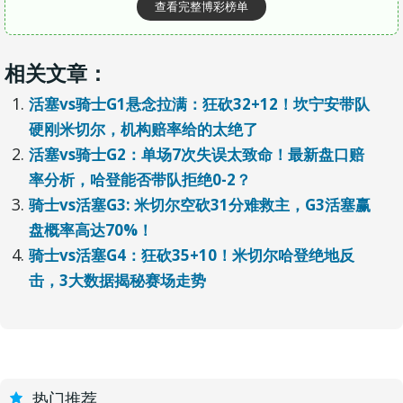
查看完整博彩榜单
相关文章：
活塞vs骑士G1悬念拉满：狂砍32+12！坎宁安带队
硬刚米切尔，机构赔率给的太绝了
活塞vs骑士G2：单场7次失误太致命！最新盘口赔
率分析，哈登能否带队拒绝0-2？
骑士vs活塞G3: 米切尔空砍31分难救主，G3活塞赢
盘概率高达70%！
骑士vs活塞G4：狂砍35+10！米切尔哈登绝地反
击，3大数据揭秘赛场走势
热门推荐