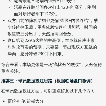
老鹰最近三场场均得分约129分；
活塞在连胜期间多次打出120+的高分，刚刚
面对步行者拿下127分。
双方目前的阵容结构都更偏“锋线+内线终结”，缺
少传统控卫后，更多依赖快速推进和第一时间的
攻筐或三分出手，天然拉高回合数。
盘口给到229.5这样的中高位，本身就反映庄家
对对攻节奏的预期，只要某一节出现双方互飙的
局面，总分冲破230并不困难。
综合来看，本场更像是一场“高比分的硬仗”，大分值得
重点关注。
推荐三：球员数据投注思路（根据临场盘口微调）
在球员数据投注方面，可以重点留意以下几个方向：
贾伦·杜伦 篮板大分