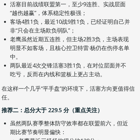
活塞目前战绩联盟第一，至少9连胜、实战层面
“越伤越赢”，体系稳定性极强；
客场4胜1负，最近10战9胜1负，已经证明自己并
非“只会在主场欺负弱队”；
老鹰虽然近期五连胜，但主场2胜3负，主场表现
明显不如客场，且核心控卫特雷·杨仍在伤停名单
中。
两队最近4次交锋活塞3胜1负，在对位层面并不
吃亏，反而在内线和篮板上更占主动。
在这样一个几乎“平手盘”的环境下，活塞方向更值得信
任。
推荐二：总分大于 229.5 分（重点关注）
虽然两队赛季整体防守效率都在联盟前六，但近
期比赛节奏明显偏快：