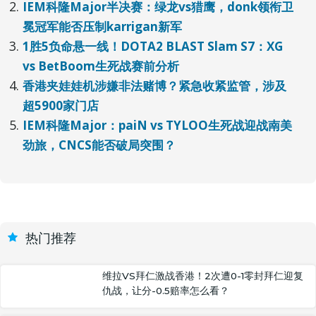
IEM科隆Major半决赛：绿龙vs猎鹰，donk领衔卫
冕冠军能否压制karrigan新军
1胜5负命悬一线！DOTA2 BLAST Slam S7：XG
vs BetBoom生死战赛前分析
香港夹娃娃机涉嫌非法赌博？紧急收紧监管，涉及
超5900家门店
IEM科隆Major：paiN vs TYLOO生死战迎战南美
劲旅，CNCS能否破局突围？
热门推荐
维拉VS拜仁激战香港！2次遭0-1零封拜仁迎复
仇战，让分-0.5赔率怎么看？