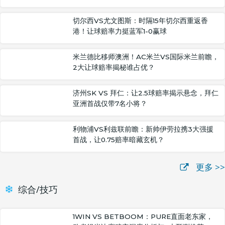
切尔西VS尤文图斯：时隔15年切尔西重返香
港！让球赔率力挺蓝军1-0赢球
米兰德比移师澳洲！AC米兰VS国际米兰前瞻，
2大让球赔率揭秘谁占优？
济州SK VS 拜仁：让2.5球赔率揭示悬念，拜仁
亚洲首战仅带7名小将？
利物浦VS利兹联前瞻：新帅伊劳拉携3大强援
首战，让0.75赔率暗藏玄机？
更多 >>
综合/技巧
1WIN VS BETBOOM：PURE直面老东家，