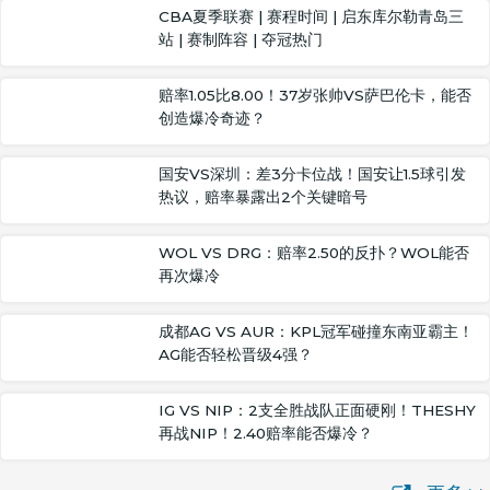
CBA夏季联赛 | 赛程时间 | 启东库尔勒青岛三
站 | 赛制阵容 | 夺冠热门
赔率1.05比8.00！37岁张帅VS萨巴伦卡，能否
创造爆冷奇迹？
国安VS深圳：差3分卡位战！国安让1.5球引发
热议，赔率暴露出2个关键暗号
WOL VS DRG：赔率2.50的反扑？WOL能否
再次爆冷
成都AG VS AUR：KPL冠军碰撞东南亚霸主！
AG能否轻松晋级4强？
IG VS NIP：2支全胜战队正面硬刚！THESHY
再战NIP！2.40赔率能否爆冷？