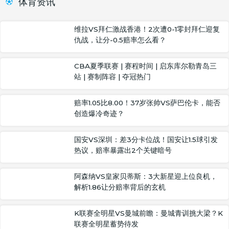
体育资讯
维拉VS拜仁激战香港！2次遭0-1零封拜仁迎复
仇战，让分-0.5赔率怎么看？
CBA夏季联赛 | 赛程时间 | 启东库尔勒青岛三
站 | 赛制阵容 | 夺冠热门
赔率1.05比8.00！37岁张帅VS萨巴伦卡，能否
创造爆冷奇迹？
国安VS深圳：差3分卡位战！国安让1.5球引发
热议，赔率暴露出2个关键暗号
阿森纳VS皇家贝蒂斯：3大新星迎上位良机，
解析1.86让分赔率背后的玄机
K联赛全明星VS曼城前瞻：曼城青训挑大梁？K
联赛全明星蓄势待发