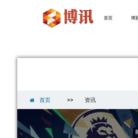
Skip
to
首页
博
content
首页
>>
资讯