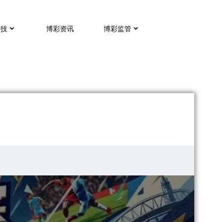
竞技
博彩资讯
博彩监管