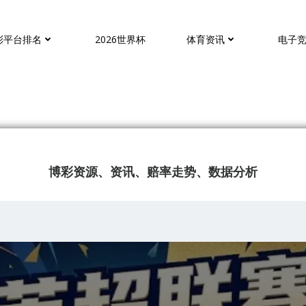
彩平台排名
2026世界杯
体育资讯
电子
博彩资源、资讯、赔率走势、数据分析