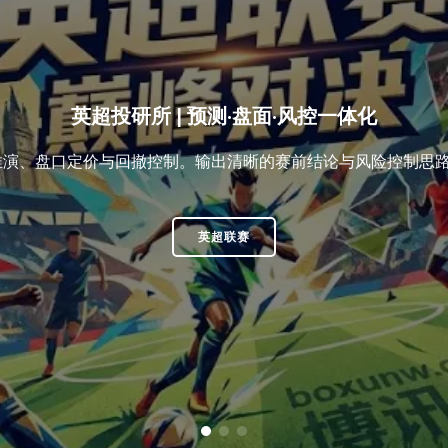
篮球
跟踪让分盘与大小分从开盘到临场的变化，拆解影
仓框架，拒绝追涨杀跌。