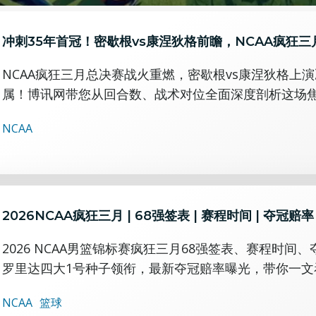
冲刺35年首冠！密歇根vs康涅狄格前瞻，NCAA疯狂
NCAA疯狂三月总决赛战火重燃，密歇根vs康涅狄格上
属！博讯网带您从回合数、战术对位全面深度剖析这场
NCAA
2026NCAA疯狂三月 | 68强签表 | 赛程时间 | 夺冠赔率
2026 NCAA男篮锦标赛疯狂三月68强签表、赛程时
罗里达四大1号种子领衔，最新夺冠赔率曝光，带你一文
NCAA
篮球