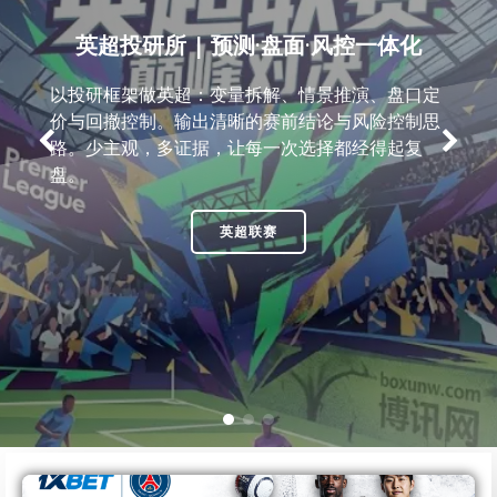
英超投研所 | 预测·盘面·风控一体化
以投研框架做英超：变量拆解、情景推演、盘口定
价与回撤控制。输出清晰的赛前结论与风险控制思
路。少主观，多证据，让每一次选择都经得起复
盘。
英超联赛