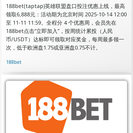
188bet(taptap)英雄联盟盘口投注优惠上线，最高
领取6,888元：活动期为北京时间 2025-10-14 12:00
至 11-11 11:59。全程分 4 个优惠周，会员先在
188bet点击“立即加入”，按周统计累投（人民
币/USDT）达标即可领取对应奖金，每周最多领一
次，低于欧洲盘1.75或亚洲盘0.75不计。
188bet