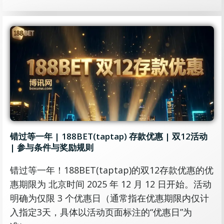
错过等一年 | 188BET(taptap) 存款优惠 | 双12活动
| 参与条件与奖励规则
错过等一年！188BET(taptap)的双12存款优惠的优
惠期限为 北京时间 2025 年 12 月 12 日开始。活动
明确为仅限 3 个优惠日（通常指在优惠期限内仅计
入指定3天，具体以活动页面标注的“优惠日”为