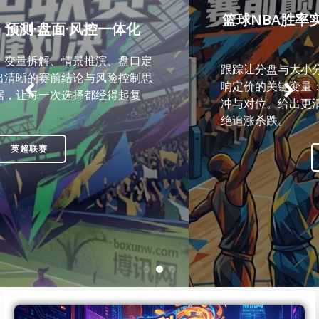
篮球NBA胜率实验室 | 预测·分析·投注指
南
跟踪让分盘与大小分从开盘到临场的变化，拆解影
响定价的关键变量：伤停、背靠背、轮换、节奏对
冲与对位。给出更清晰的下注思路与分仓框架，拒
绝追涨杀跌。
篮球NBA