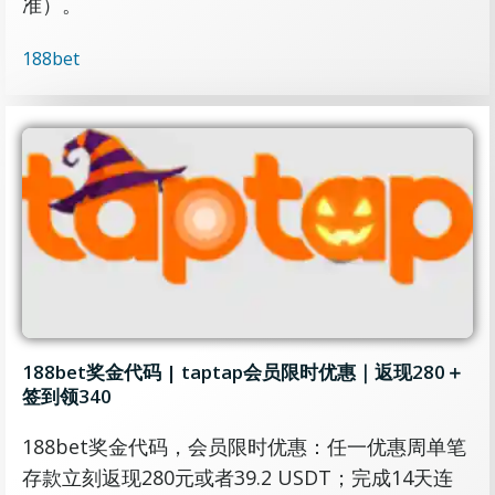
准）。
188bet
188bet奖金代码 | taptap会员限时优惠｜返现280＋
签到领340
188bet奖金代码，会员限时优惠：任一优惠周单笔
存款立刻返现280元或者39.2 USDT；完成14天连