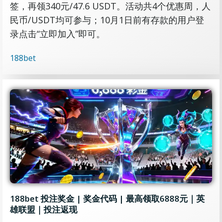
签，再领340元/47.6 USDT。活动共4个优惠周，人
民币/USDT均可参与；10月1日前有存款的用户登
录点击“立即加入”即可。
188bet
188bet 投注奖金 | 奖金代码 | 最高领取6888元｜英
雄联盟｜投注返现