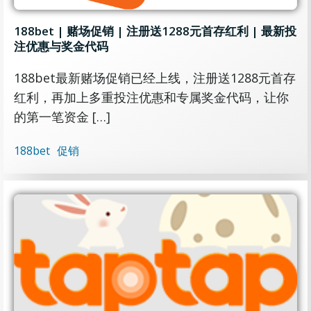
188bet | 赌场促销 | 注册送1288元首存红利 | 最新投
注优惠与奖金代码
188bet最新赌场促销已经上线，注册送1288元首存
红利，再加上多重投注优惠和专属奖金代码，让你
的第一笔资金 […]
188bet
促销