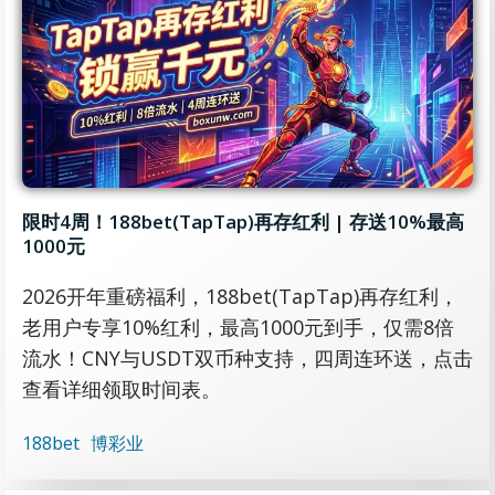
限时4周！188bet(TapTap)再存红利 | 存送10%最高
1000元
2026开年重磅福利，188bet(TapTap)再存红利，
老用户专享10%红利，最高1000元到手，仅需8倍
流水！CNY与USDT双币种支持，四周连环送，点击
查看详细领取时间表。
188bet
博彩业