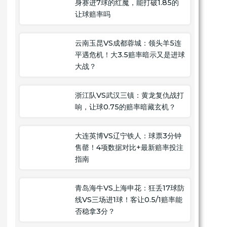
身赛进7球的红魔，能打破1.85的
让球赔率吗
云南玉昆VS成都蓉城：领头羊5连
平遇危机！大3.5赔率暗示又是进球
大战？
浙江队VS武汉三镇：黄龙复仇战打
响，让球0.75的赔率暗藏玄机？
大连英博VS辽宁铁人：球票3分钟
售罄！4项数据对比+最新赔率投注
指南
青岛海牛VS上海申花：狂丢17球防
线VS三场进1球！客让0.5/1赔率能
否稳拿3分？