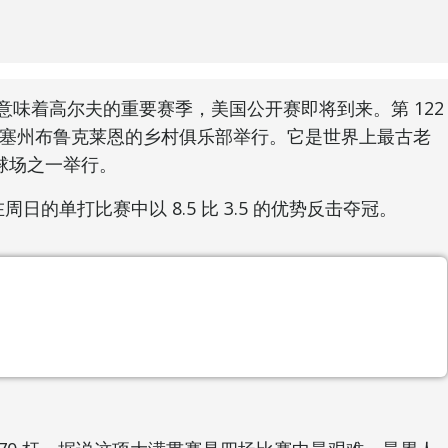
意味着高尔夫的重要赛季，美国公开赛即将到来。第 122
在马萨诸塞州布鲁克莱恩的乡村俱乐部举行。它是世界上最古老
球场之一举行。
日的单打比赛中以 8.5 比 3.5 的优势反击夺冠。