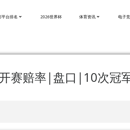
彩平台排名
2026世界杯
体育资讯
电子
公开赛赔率|盘口|10次冠