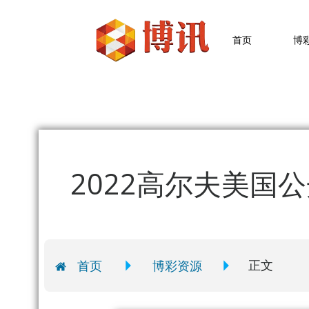
Skip
to
首页
博
content
2022高尔夫美国
正文
首页
博彩资源