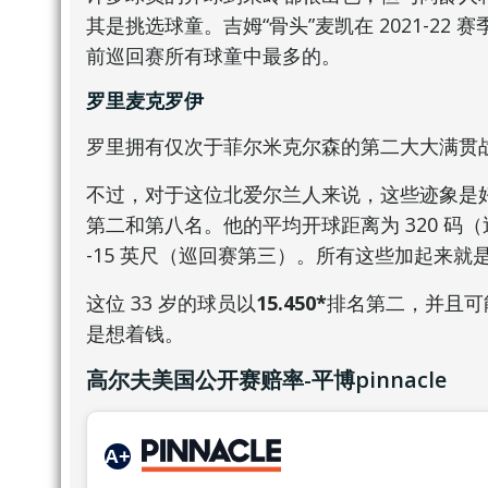
其是挑选球童。吉姆“骨头”麦凯在 2021-2
前巡回赛所有球童中最多的。
罗里麦克罗伊
罗里拥有仅次于菲尔米克尔森的第二大大满贯
不过，对于这位北爱尔兰人来说，这些迹象是好
第二和第八名。他的平均开球距离为 320 码（
-15 英尺（巡回赛第三）。所有这些加起来就是 
这位 33 岁的球员以
15.450*
排名第二，并且可
是想着钱。
高尔夫美国公开赛赔率-平博pinnacle
A+