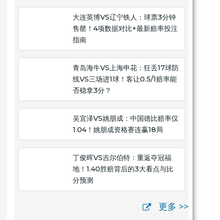
大连英博VS辽宁铁人：球票3分钟
售罄！4项数据对比+最新赔率投注
指南
青岛海牛VS上海申花：狂丢17球防
线VS三场进1球！客让0.5/1赔率能
否稳拿3分？
吴宜泽VS姚朋成：中国德比赔率仅
1.04！姚朋成资格赛连赢18局
丁俊晖VS吉尔伯特：重返夺冠福
地！1.40胜赔背后的3大看点与比
分预测
更多 >>