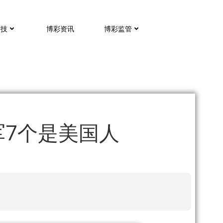
竞技
博彩资讯
博彩监管
军7个是美国人