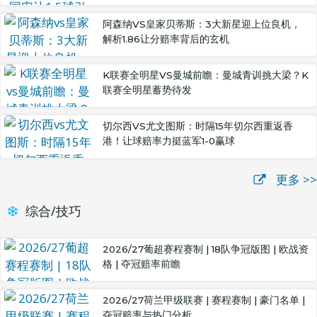
阿森纳VS皇家贝蒂斯：3大新星迎上位良机，
解析1.86让分赔率背后的玄机
K联赛全明星VS曼城前瞻：曼城青训挑大梁？K
联赛全明星蓄势待发
切尔西VS尤文图斯：时隔15年切尔西重返香
港！让球赔率力挺蓝军1-0赢球
更多 >>
综合/技巧
2026/27葡超赛程赛制 | 18队争冠版图 | 欧战资
格 | 夺冠赔率前瞻
2026/27荷兰甲级联赛 | 赛程赛制 | 豪门名单 |
夺冠赔率与热门分析