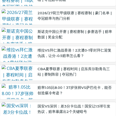
2026/27荷兰甲级联赛 | 赛程赛制 | 豪门名单 |
夺冠赔率与热门分析
斯诺克中国公开赛 | 赛程赛制 | 参赛选手 | 赔率
数据 | 奖金分配
维拉VS拜仁激战香港！2次遭0-1零封拜仁迎复
仇战，让分-0.5赔率怎么看？
CBA夏季联赛 | 赛程时间 | 启东库尔勒青岛三
站 | 赛制阵容 | 夺冠热门
赔率1.05比8.00！37岁张帅VS萨巴伦卡，能否
创造爆冷奇迹？
国安VS深圳：差3分卡位战！国安让1.5球引发
热议，赔率暴露出2个关键暗号