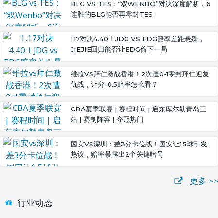
BLG VS TES：“双WENBO”对决深度解析，6
连胜的BLG能否再零封TES
1.17对决4.40！JDG VS EDG赔率差距悬殊，
JIEJIE回归能否让EDG偷下一局
维拉VS拜仁激战香港！2次遭0-1零封拜仁迎复
仇战，让分-0.5赔率怎么看？
CBA夏季联赛 | 赛程时间 | 启东库尔勒青岛三
站 | 赛制阵容 | 夺冠热门
国安VS深圳：差3分卡位战！国安让1.5球引发
热议，赔率暴露出2个关键暗号
更多 >>
行业动态