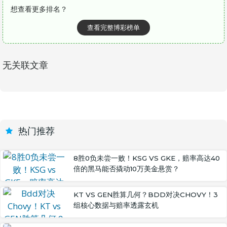
想查看更多排名？
查看完整博彩榜单
无关联文章
热门推荐
8胜0负未尝一败！KSG VS GKE，赔率高达40
倍的黑马能否撬动10万美金悬赏？
KT VS GEN胜算几何？BDD对决CHOVY！3
组核心数据与赔率透露玄机