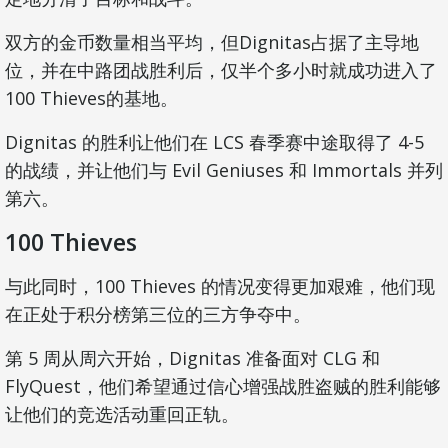
双方的金币数量相当平均，但Dignitas占据了主导地
位，并在中路团战胜利后，仅半个多小时就成功进入了
100 Thieves的基地。
Dignitas 的胜利让他们在 LCS 春季赛中途取得了 4-5
的战绩，并让他们与 Evil Geniuses 和 Immortals 并列
第六。
100 Thieves
与此同时，100 Thieves 的情况变得更加艰难，他们现
在正处于积分榜第三位的三方争夺中。
第 5 周从周六开始，Dignitas 准备面对 CLG 和
FlyQuest，他们希望通过信心增强战胜盗贼的胜利能够
让他们的竞选活动重回正轨。