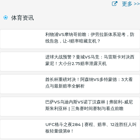
更多 >>
体育资讯
利物浦VS摩纳哥前瞻：伊劳拉新体系迎考，防
线告急，让-1赔率暗藏玄机？
进球大战预警？曼城VS马竞：马雷斯卡对决西
蒙尼！大小分2.75赔率泄露天机
酋长杯重磅对决！阿森纳VS多特蒙德：3大看
点与最新赔率全解析
巴萨VS乌迪内斯VS诺丁汉森林 | 弗留利-威尼
斯朱利亚杯 | 三角赛时间赛制与看点前瞻
UFC格斗之夜284 | 赛程、赔率、12连胜狂人叫
板轻量级第8！