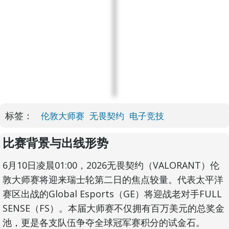
标签：
伦敦大师赛
无畏契约
电子竞技
比赛背景与出线形势
6月10日凌晨01:00，2026无畏契约（VALORANT）伦
敦大师赛将迎来瑞士轮第二日的焦点较量。代表太平洋
赛区出战的Global Esports（GE）将迎战老对手FULL
SENSE（FS）。本届大师赛不仅拥有百万美元的总奖金
池，更是各支队伍争夺全球冠军赛积分的试金石。