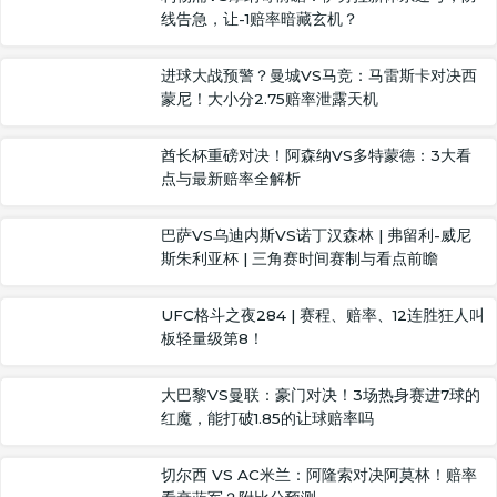
线告急，让-1赔率暗藏玄机？
进球大战预警？曼城VS马竞：马雷斯卡对决西
蒙尼！大小分2.75赔率泄露天机
酋长杯重磅对决！阿森纳VS多特蒙德：3大看
点与最新赔率全解析
巴萨VS乌迪内斯VS诺丁汉森林 | 弗留利-威尼
斯朱利亚杯 | 三角赛时间赛制与看点前瞻
UFC格斗之夜284 | 赛程、赔率、12连胜狂人叫
板轻量级第8！
大巴黎VS曼联：豪门对决！3场热身赛进7球的
红魔，能打破1.85的让球赔率吗
切尔西 VS AC米兰：阿隆索对决阿莫林！赔率