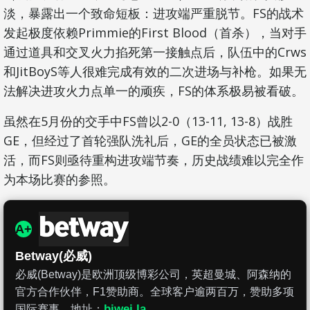
淡，暴露出一个致命短板：进攻端严重脱节。FS的战术
发起极度依赖Primmie的First Blood（首杀），当对手
通过道具和交叉火力掐死第一接触点后，队伍中的Crws
和JitBoyS等人很难完成有效的二次进场与补枪。如果无
法解决进攻火力点单一的顽疾，FS的体系极易被看破。
虽然在5月份的交手中FS曾以2-0（13-11, 13-8）战胜
GE，但经过了首轮强队洗礼后，GE的全员状态已被激
活，而FS则亟待重构进攻端节奏，历史战绩难以完全作
为本场比赛的参照。
A+
Betway(必威)
必威(Betway)是欧洲顶级博彩公司，英超曼城、阿森纳的
官方合作伙伴，F1赞助商。全球客户逾两百万，赞助多项
biwei.la
国际赛事，地址：