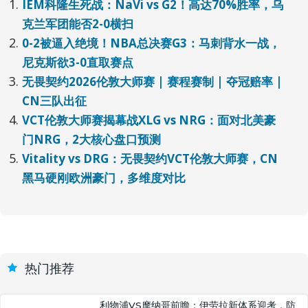
IEM科隆生死战：NaVi vs G2！高达70%胜率，乌
克兰军团能否2-0横扫
0-2被逼入绝境！NBA总决赛G3：马刺背水一战，
尼克斯欲3-0直取赛点
无畏契约2026伦敦大师赛 | 赛程赛制 | 夺冠赔率 |
CN三队出征
VCT伦敦大师赛揭幕战XLG vs NRG：面对北美豪
门NRG，2大核心盘口预测
Vitality vs DRG：无畏契约VCT伦敦大师赛，CN
黑马硬刚欧洲豪门，多维度对比
热门推荐
利物浦VS摩纳哥前瞻：伊劳拉新体系迎考，防