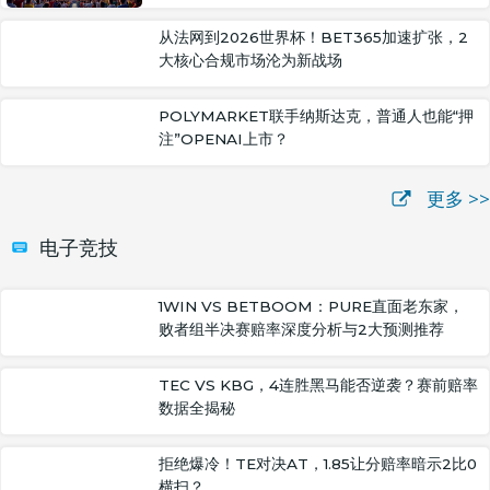
从法网到2026世界杯！BET365加速扩张，2
大核心合规市场沦为新战场
POLYMARKET联手纳斯达克，普通人也能“押
注”OPENAI上市？
更多 >>
电子竞技
1WIN VS BETBOOM：PURE直面老东家，
败者组半决赛赔率深度分析与2大预测推荐
TEC VS KBG，4连胜黑马能否逆袭？赛前赔率
数据全揭秘
拒绝爆冷！TE对决AT，1.85让分赔率暗示2比0
横扫？