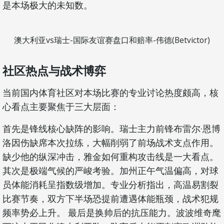
是本场极大的未知数。
澳大利亚vs瑞士-国际友谊赛盘口和赔率-伟德(Betvictor)
社区热点与战术博弈
当前国内体育社区对本场比赛的专业讨论热度颇高，核
心看点主要聚焦于三大层面：
首先是锋线核心缺阵的影响。瑞士主力前锋布雷尔·恩博
洛因伤缺席本次拉练，大幅削弱了前场战术支点作用。
缺少他的纵深冲击，雅金如何重构攻击线是一大看点。
其次是极端气候的严峻考验。加州正午气温偏高，对球
员体能消耗呈指数级增加。专业分析指出，高温易割裂
比赛节奏，双方下半场恐提前遭遇体能瓶颈，战术犯规
频率势必上升。 最后是换帅后的抗压能力。波波维奇麾