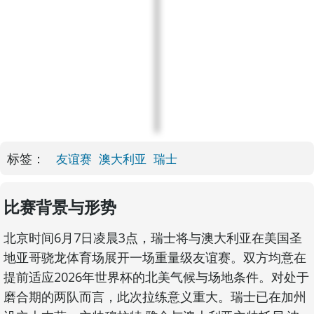
标签：
友谊赛
澳大利亚
瑞士
比赛背景与形势
北京时间6月7日凌晨3点，瑞士将与澳大利亚在美国圣
地亚哥骁龙体育场展开一场重量级友谊赛。双方均意在
提前适应2026年世界杯的北美气候与场地条件。对处于
磨合期的两队而言，此次拉练意义重大。瑞士已在加州