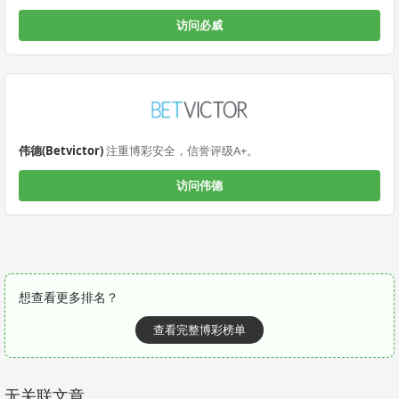
访问必威
伟德(Betvictor)
注重博彩安全，信誉评级A+。
访问伟德
想查看更多排名？
查看完整博彩榜单
无关联文章