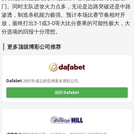
门。同时主队进攻火力点多，无论是边路突破还是中路
渗透，制造杀机能力极强。预计本场比赛节奏相对开
放，最终打出3-1或3-0等大比分赛果的可能性极大，大
分选项的回报十分理想。
更多顶级博彩公司推荐
Dafabet
2007年成立的亚洲著名博彩公司。
访问 Dafabet