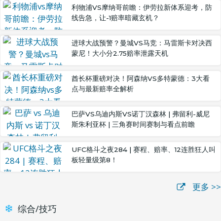
利物浦VS摩纳哥前瞻：伊劳拉新体系迎考，防
线告急，让-1赔率暗藏玄机？
进球大战预警？曼城VS马竞：马雷斯卡对决西
蒙尼！大小分2.75赔率泄露天机
酋长杯重磅对决！阿森纳VS多特蒙德：3大看
点与最新赔率全解析
巴萨VS乌迪内斯VS诺丁汉森林 | 弗留利-威尼
斯朱利亚杯 | 三角赛时间赛制与看点前瞻
UFC格斗之夜284 | 赛程、赔率、12连胜狂人叫
板轻量级第8！
更多 >>
综合/技巧