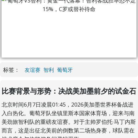
标签：
友谊赛
智利
葡萄牙
比赛背景与形势：决战美加墨前夕的试金石
北京时间6月7日凌晨01:45，2026美加墨世界杯备战进
入白热化。葡萄牙队坐镇里斯本国家体育场，迎来与南
美劲旅智利队的重磅友谊赛。对于主帅罗伯托·马丁内斯
而言，这是出征北美前的倒数第二场热身赛，球队需在