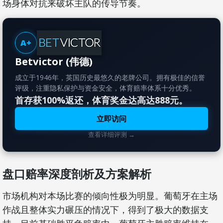
场身体对抗来破坏主队的传导节奏。
A+
Betvictor (伟德)
成立于1946年，英国历史最悠久的老牌公司。拥有极佳的信誉
评级，注重隐私保护与资金安全，体育赔率体系十分优秀。
首存获100%返还，体育奖金达高达888元。
立即访问
查看详细评测 →
盘口赔率深度剖析及方案解析
市场机构对本场比赛的倾向性极为明显。葡萄牙在主场
作战且整体实力碾压的情况下，得到了极大的数据支