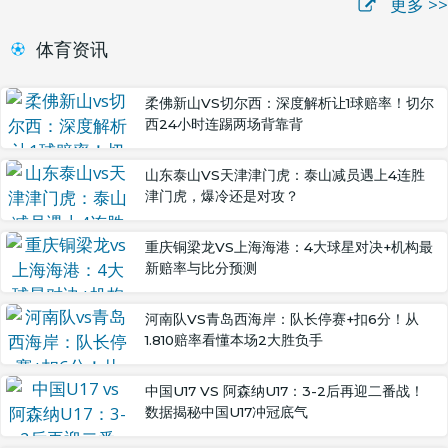
更多 >>
体育资讯
柔佛新山VS切尔西：深度解析让1球赔率！切尔
西24小时连踢两场背靠背
山东泰山VS天津津门虎：泰山减员遇上4连胜
津门虎，爆冷还是对攻？
重庆铜梁龙VS上海海港：4大球星对决+机构最
新赔率与比分预测
河南队VS青岛西海岸：队长停赛+扣6分！从
1.810赔率看懂本场2大胜负手
中国U17 VS 阿森纳U17：3-2后再迎二番战！
数据揭秘中国U17冲冠底气