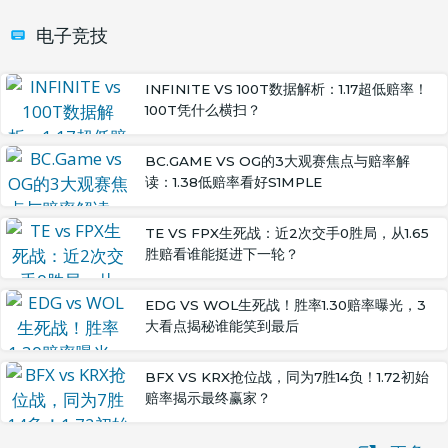
电子竞技
INFINITE VS 100T数据解析：1.17超低赔率！
100T凭什么横扫？
BC.GAME VS OG的3大观赛焦点与赔率解
读：1.38低赔率看好S1MPLE
TE VS FPX生死战：近2次交手0胜局，从1.65
胜赔看谁能挺进下一轮？
EDG VS WOL生死战！胜率1.30赔率曝光，3
大看点揭秘谁能笑到最后
BFX VS KRX抢位战，同为7胜14负！1.72初始
赔率揭示最终赢家？