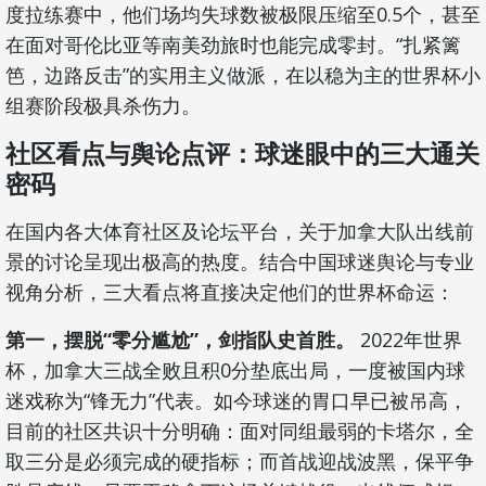
度拉练赛中，他们场均失球数被极限压缩至0.5个，甚至
在面对哥伦比亚等南美劲旅时也能完成零封。“扎紧篱
笆，边路反击”的实用主义做派，在以稳为主的世界杯小
组赛阶段极具杀伤力。
社区看点与舆论点评：球迷眼中的三大通关
密码
在国内各大体育社区及论坛平台，关于加拿大队出线前
景的讨论呈现出极高的热度。结合中国球迷舆论与专业
视角分析，三大看点将直接决定他们的世界杯命运：
第一，摆脱“零分尴尬”，剑指队史首胜。
2022年世界
杯，加拿大三战全败且积0分垫底出局，一度被国内球
迷戏称为“锋无力”代表。如今球迷的胃口早已被吊高，
目前的社区共识十分明确：面对同组最弱的卡塔尔，全
取三分是必须完成的硬指标；而首战迎战波黑，保平争