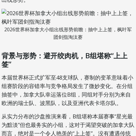
2026世界杯加拿大小组出线形势前瞻：抽中上上签，枫叶军
团剑指淘汰赛
背景与形势：避开绞肉机，B组堪称“上上
签”
本届世界杯正式扩军至48支球队，赛制的变革意味着小
组赛阶段的容错率与竞争格局发生了微妙变化。在分组
抽签中，加拿大队幸运落位B组，同组对手分别为来自
欧洲的瑞士队、波黑队，以及亚洲代表卡塔尔队。
从实力分布的沙盘推演来看，B组堪称本届赛事“星光最
为黯淡”但也最务实的小组，这对于渴望突破的加拿大队
而言，绝对是一个令人艳羡的“上上签”。没有遭遇传统