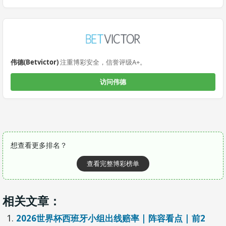
伟德(Betvictor)
注重博彩安全，信誉评级A+。
访问伟德
想查看更多排名？
查看完整博彩榜单
相关文章：
2026世界杯西班牙小组出线赔率 | 阵容看点 | 前2