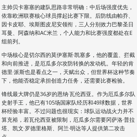
主帅贝卡塞塞的建队思路非常明确：中后场强度优先，
依靠欧洲联赛核心球员撑起比赛下限。后防线由帕乔、
因卡皮耶、埃斯图皮尼安领衔，三人分别效力巴黎圣日
耳曼、阿森纳和AC米兰，个人能力和比赛强度都处在E
组前列。
中场核心是切尔西的莫伊塞斯·凯塞多，他的覆盖、拦截
和向前推进，是厄瓜多尔攻防转换的发动机。年轻的肯
德里·派斯也是看点之一，天赋出众，但世界杯这种节奏
下，他能否稳定承担创造力任务，还需要比赛检验。
锋线最大牌仍是36岁的恩纳·瓦伦西亚。作为厄瓜多尔队
史射手王，他已有105场国家队经历和49球数据，世界
杯经验丰富。不过问题也很现实：球队运动战火力并不
算充裕，若瓦伦西亚被限制，厄瓜多尔需要冈萨洛·普拉
塔、凯文·罗德里格斯、阿兰·明达等人提供第二攻击
点。