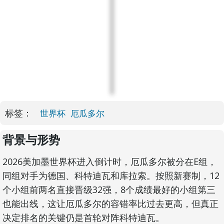
标签：
世界杯
厄瓜多尔
背景与形势
2026美加墨世界杯进入倒计时，厄瓜多尔被分在E组，
同组对手为德国、科特迪瓦和库拉索。按照新赛制，12
个小组前两名直接晋级32强，8个成绩最好的小组第三
也能出线，这让厄瓜多尔的容错率比过去更高，但真正
决定排名的关键仍是首轮对阵科特迪瓦。