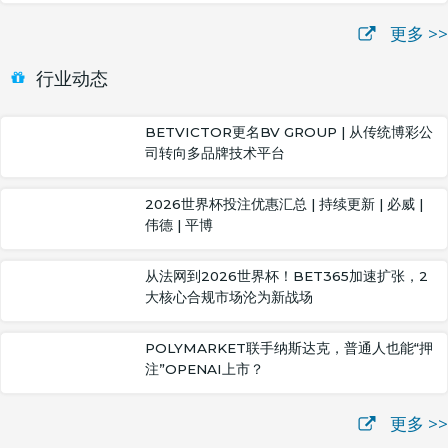
更多 >>
行业动态
BETVICTOR更名BV GROUP | 从传统博彩公
司转向多品牌技术平台
2026世界杯投注优惠汇总 | 持续更新 | 必威 |
伟德 | 平博
从法网到2026世界杯！BET365加速扩张，2
大核心合规市场沦为新战场
POLYMARKET联手纳斯达克，普通人也能“押
注”OPENAI上市？
更多 >>