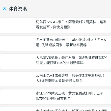
体育资讯
切尔西 VS AC米兰：阿隆索对决阿莫林！赔率
看衰蓝军？附比分预测
尤文图斯VS国际米兰：0比1还是0比2？尤文4
场0失球迎战国米，最新赔率揭秘
大巴黎VS曼联：豪门对决！3场热身赛进7球的
红魔，能打破1.85的让球赔率吗
云南玉昆VS成都蓉城：领头羊5连平遇危机！
大3.5赔率暗示又是进球大战？
浙江队VS武汉三镇：黄龙复仇战打响，让球
0.75的赔率暗藏玄机？
大连英博VS辽宁铁人：球票3分钟售罄！4项数