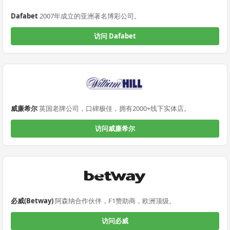
Dafabet
2007年成立的亚洲著名博彩公司。
访问 Dafabet
威廉希尔
英国老牌公司，口碑极佳，拥有2000+线下实体店。
访问威廉希尔
必威(Betway)
阿森纳合作伙伴，F1赞助商，欧洲顶级。
访问必威