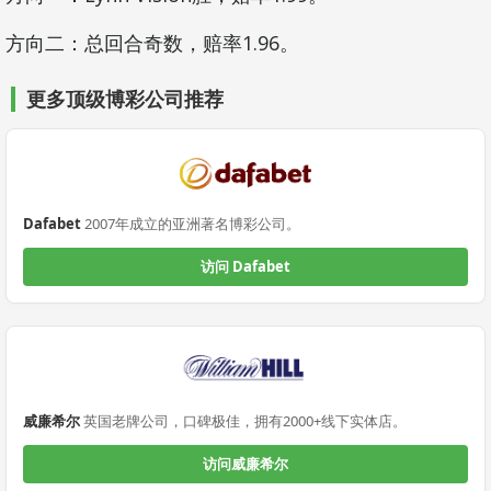
方向二：总回合奇数，赔率1.96。
更多顶级博彩公司推荐
Dafabet
2007年成立的亚洲著名博彩公司。
访问 Dafabet
威廉希尔
英国老牌公司，口碑极佳，拥有2000+线下实体店。
访问威廉希尔