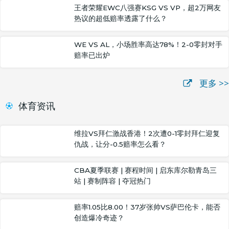
王者荣耀EWC八强赛KSG VS VP，超2万网友
热议的超低赔率透露了什么？
WE VS AL，小场胜率高达78%！2-0零封对手
赔率已出炉
更多 >>
体育资讯
维拉VS拜仁激战香港！2次遭0-1零封拜仁迎复
仇战，让分-0.5赔率怎么看？
CBA夏季联赛 | 赛程时间 | 启东库尔勒青岛三
站 | 赛制阵容 | 夺冠热门
赔率1.05比8.00！37岁张帅VS萨巴伦卡，能否
创造爆冷奇迹？