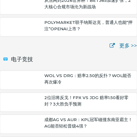
从法网到2026世界杯！BET365加速扩张，2
大核心合规市场沦为新战场
POLYMARKET联手纳斯达克，普通人也能“押
注”OPENAI上市？
更多 >>
电子竞技
WOL VS DRG：赔率2.50的反扑？WOL能否
再次爆冷
2位旧将反戈！FPX VS JDG 赔率1.50看好零
封？3大胜负手预测
成都AG VS AUR：KPL冠军碰撞东南亚霸主！
AG能否轻松晋级4强？