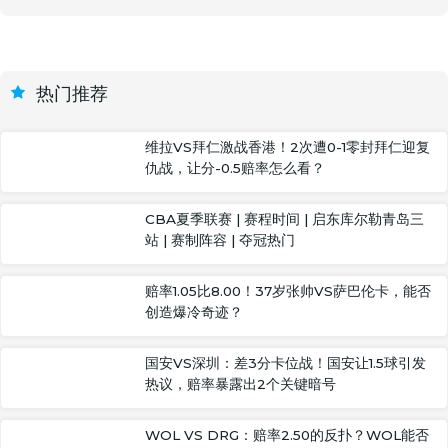
热门推荐
维拉VS拜仁激战香港！2次遭0-1零封拜仁迎复
仇战，让分-0.5赔率怎么看？
CBA夏季联赛 | 赛程时间 | 启东库尔勒青岛三
站 | 赛制阵容 | 夺冠热门
赔率1.05比8.00！37岁张帅VS萨巴伦卡，能否
创造爆冷奇迹？
国安VS深圳：差3分卡位战！国安让1.5球引发
热议，赔率暴露出2个关键暗号
WOL VS DRG：赔率2.50的反扑？WOL能否