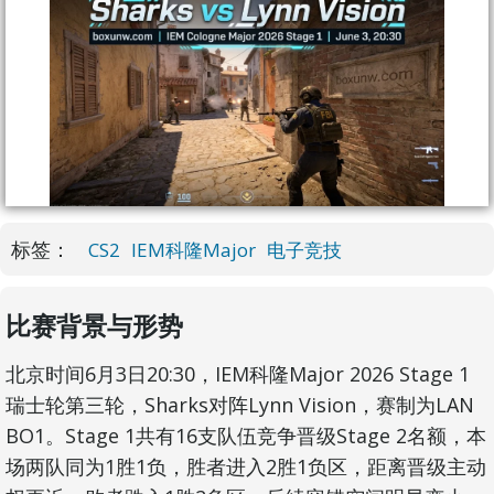
标签：
CS2
IEM科隆Major
电子竞技
比赛背景与形势
北京时间6月3日20:30，IEM科隆Major 2026 Stage 1
瑞士轮第三轮，Sharks对阵Lynn Vision，赛制为LAN
BO1。Stage 1共有16支队伍竞争晋级Stage 2名额，本
场两队同为1胜1负，胜者进入2胜1负区，距离晋级主动