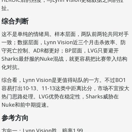
扯。
综合判断
这不是单纯的情绪局。样本层面，两队前两轮共同对手
一致；数据层面，Lynn Vision近三个月击杀效率、防
守死亡控制、ADR都更好；BP层面，LVG只要避开
Sharks最舒服的Nuke混战，就更容易把比赛带入结构
化对抗。
综合看，Lynn Vision是更值得站队的一方。不过BO1
容易打出10-13、11-13这类中距离比分，市场不宜按大
热门思路处理。LVG优势在稳定性，Sharks威胁在
Nuke和前中期提速。
参考方向
方向一：Lynn Vision胜，赔率1.99。