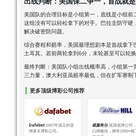
出线判断：美国保二争一，首战就是
美国队的合理目标是小组第一，底线是小组前
这组没有可以轻松拿下的对手。巴拉圭防守硬
解决破密防问题。
综合赛程和赔率，美国最理想剧本是首战拿下
土耳其。若前两轮拿到6分，末轮甚至可以轮换
最终判断：美国队小组出线概率高，小组第一
三力量，澳大利亚虽赔率最低，但在扩军赛制
更多顶级博彩公司推荐
Dafabet
2007年成立的亚
威廉希尔
英国老牌公司
洲著名博彩公司。
口碑极佳，拥有2000+线