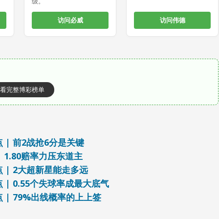
级。
访问必威
访问伟德
查看完整博彩榜单
 | 前2战抢6分是关键
 1.80赔率力压东道主
点 | 2大超新星能走多远
 | 0.55个失球率成最大底气
 | 79%出线概率的上上签