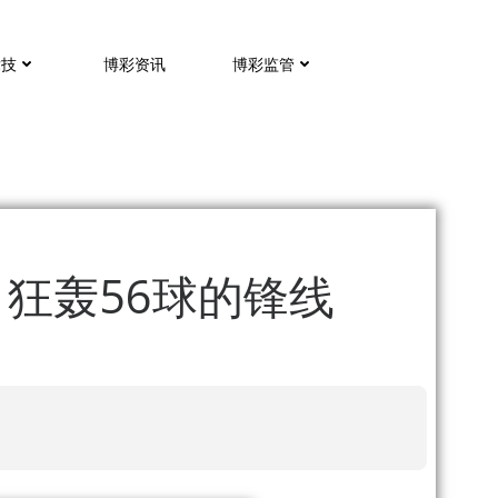
竞技
博彩资讯
博彩监管
| 狂轰56球的锋线