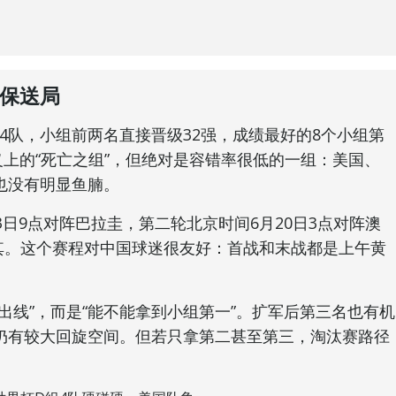
保送局
每组4队，小组前两名直接晋级32强，成绩最好的8个小组第
上的“死亡之组”，但绝对是容错率很低的一组：美国、
也没有明显鱼腩。
日9点对阵巴拉圭，第二轮北京时间6月20日3点对阵澳
耳其。这个赛程对中国球迷很友好：首战和末战都是上午黄
出线”，而是“能不能拿到小组第一”。扩军后第三名也有机
仍有较大回旋空间。但若只拿第二甚至第三，淘汰赛路径