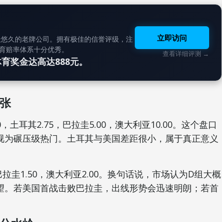
立即访问
史最悠久的老牌公司。拥有极佳的信誉评级，注
育赔率体系十分优秀。
查看详细评测 →
体育奖金达高达888元。
张
土耳其2.75，巴拉圭5.00，澳大利亚10.00。这个盘口
视为碾压级热门。土耳其与美国差距很小，属于真正意义
巴拉圭1.50，澳大利亚2.00。换句话说，市场认为D组大概
望。若美国首战击败巴拉圭，出线形势会迅速明朗；若首