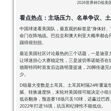
2026世界杯D组美国小
看点热点：主场压力、名单争议、土
中国球迷看美国队，最直观的标签是“身体好、
命门在阵地战。巴拉圭和澳大利亚大概率都会
踢得很别扭。
最近美国社区讨论最热的三个话题，一是迪亚戈
让球迷担心大赛稳定性，三是波切蒂诺能否在
德斯特同时首发后边路明显提速，20脚传递
少。
D组最大变数是土耳其。土耳其时隔24年重返
腻、转换速度快，末轮对美国很可能决定小组
低谷翻身，预选赛18场只丢10球，还赢过巴
2022年打进16强，抗压和纪律性不能低估。