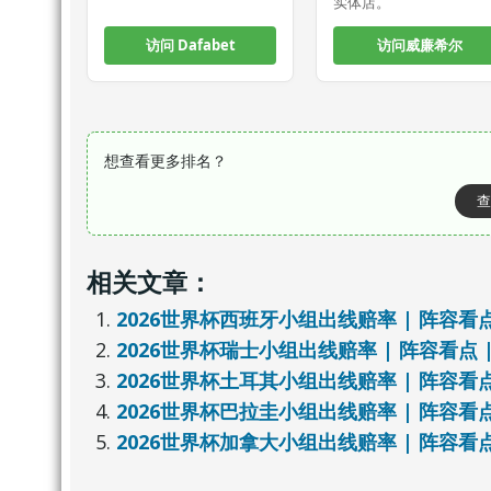
实体店。
访问 Dafabet
访问威廉希尔
想查看更多排名？
相关文章：
2026世界杯西班牙小组出线赔率 | 阵容看点
2026世界杯瑞士小组出线赔率 | 阵容看点 |
2026世界杯土耳其小组出线赔率 | 阵容看
2026世界杯巴拉圭小组出线赔率 | 阵容看点
2026世界杯加拿大小组出线赔率 | 阵容看点