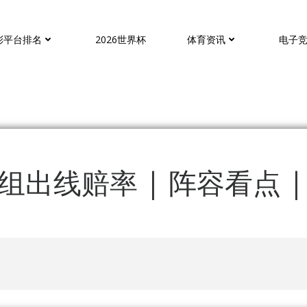
彩平台排名
2026世界杯
体育资讯
电子
组出线赔率 | 阵容看点 