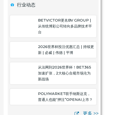
行业动态
BETVICTOR更名BV GROUP |
从传统博彩公司转向多品牌技术平
台
2026世界杯投注优惠汇总 | 持续更
新 | 必威 | 伟德 | 平博
从法网到2026世界杯！BET365
加速扩张，2大核心合规市场沦为
新战场
POLYMARKET联手纳斯达克，
普通人也能“押注”OPENAI上市？
更多 >>