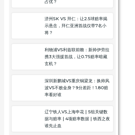
占优？
济州SK VS 拜仁：让2.5球赔率揭
示悬念，拜仁亚洲首战仅带7名小
将？
利物浦VS利兹联前瞻：新帅伊劳拉
携3大强援首战，让0.75赔率暗藏
玄机？
深圳新鹏城VS重庆铜梁龙：换帅风
波VS不败金身？9分差距！1.80赔
率看好谁
辽宁铁人VS上海申花 | 5组关键数
据与赔率 | 4项赔率数据 | 铁西之夜
谁先止血