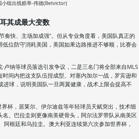
组出线赔率-伟德(Betvictor)
耳其成最大变数
节奏快、主场加成强”。但从专业角度看，美国队真正的
用低位防守消耗美国，美国如果边路推进不够顺，比赛会
·卢纳等球员落选引发争议，二是三名门将全部来自MLS
短时间内把这支队伍捏成型。对塞内加尔一战，罗宾逊和
完成进球，说明美国队一旦两翼健康，战术上限会提高不
世界杯，居莱尔、伊尔迪兹等年轻球员天赋突出，技术细
头名。巴拉圭则更像南美硬骨头，阿尔法罗带队从南美区
西、阿根廷和乌拉圭。澳大利亚连续第六次参加世界杯，