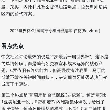
量，莱奥、内托和孔塞桑提供边路爆点，拉莫斯则是禁
区内的替代方案。
2026世界杯K组葡萄牙小组出线赔率-伟德(Betvictor)
看点热点
中文社区讨论最热的仍是“C罗最后一届世界杯”。这不是
简单情怀牌，而是葡萄牙更衣室和战术选择的核心命
题。C罗依旧有终结能力，但高强度淘汰赛里，马丁内
斯敢不敢在关键时间做换人，决定葡萄牙能否从热门变
成真正争冠队。
第二个热点是“葡萄牙是否已摆脱C罗依赖”。预选赛9比
1亚美尼亚一役，B费和若昂·内维斯集体爆发，给出了
很强信号。葡萄牙最理想的模式，不是让C罗每场扛满