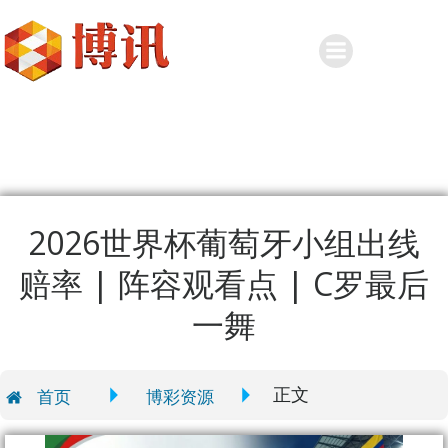
Skip
to
content
2026世界杯葡萄牙小组出线
赔率 | 阵容观看点 | C罗最后
一舞
正文
首页
博彩资源