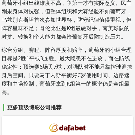
葡萄牙小组出线难度不高，争第一才有实际意义。民主
刚果身体对抗强，但整体组织和大赛经验不如葡萄牙；
乌兹别克斯坦首次参加世界杯，防守纪律值得重视，但
阵容星味不足；哥伦比亚是K组最硬对手，南美球队的
对抗、转换和个人能力都会给葡萄牙后防制造压力。
综合分组、赛程、阵容厚度和赔率，葡萄牙的小组合理
目标是2胜1平或3连胜。最大隐患不在进攻，而在防线
稳定性：预选赛6场丢7球，对强队时不能只靠控球遮掩
身后空间。只要马丁内斯平衡好C罗使用时间、边路速
度和中场控制，葡萄牙拿到K组第一的概率仍是全组最
高。
更多顶级博彩公司推荐