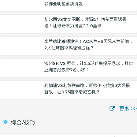
联赛全明星蓄势待发
切尔西VS尤文图斯：时隔15年切尔西重返香
港！让球赔率力挺蓝军1-0赢球
米兰德比移师澳洲！AC米兰VS国际米兰前瞻，
2大让球赔率揭秘谁占优？
济州SK VS 拜仁：让2.5球赔率揭示悬念，拜仁
亚洲首战仅带7名小将？
利物浦VS利兹联前瞻：新帅伊劳拉携3大强援
首战，让0.75赔率暗藏玄机？
更多 >>
综合/技巧