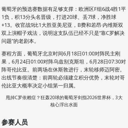
葡萄牙的预选赛数据有足够支撑：欧洲区F组6战4胜1平
1负，积13分头名晋级，打进20球、丢7球，净胜球
+13。收官战9比1大胜亚美尼亚，B费和若昂·内维斯双
双上演帽子戏法，说明这支队伍已经不只是“靠C罗解决
问题”的老剧本。
赛程方面，葡萄牙北京时间6月18日01:00对阵民主刚
果，6月24日01:00对阵乌兹别克斯坦，6月28日07:30对
阵哥伦比亚。前两场在休斯敦进行，末轮移师迈阿密。
出线节奏很清楚：前两轮必须建立积分优势，末轮对哥
伦比亚大概率决定小组第一归属。
甩掉C罗依赖症？狂轰20球的葡萄牙剑指2026世界杯，3大
核心浮出水面
参赛人员