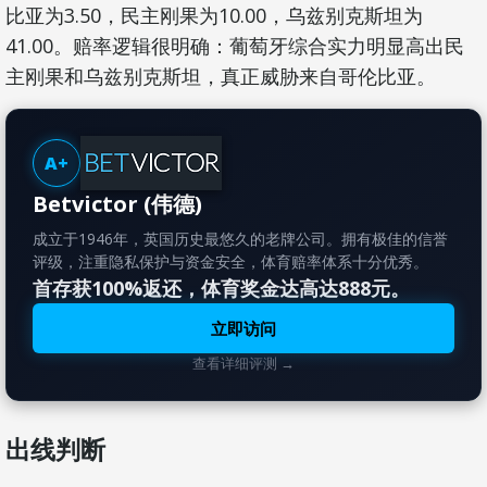
比亚为3.50，民主刚果为10.00，乌兹别克斯坦为
41.00。赔率逻辑很明确：葡萄牙综合实力明显高出民
主刚果和乌兹别克斯坦，真正威胁来自哥伦比亚。
A+
Betvictor (伟德)
成立于1946年，英国历史最悠久的老牌公司。拥有极佳的信誉
评级，注重隐私保护与资金安全，体育赔率体系十分优秀。
首存获100%返还，体育奖金达高达888元。
立即访问
查看详细评测 →
出线判断