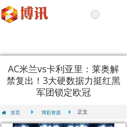
Skip
to
content
AC米兰vs卡利亚里：莱奥解
禁复出！3大硬数据力挺红黑
军团锁定欧冠
正文
首页
博彩资源