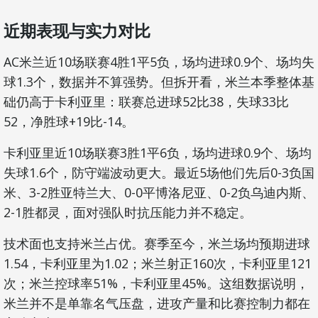
近期表现与实力对比
AC米兰近10场联赛4胜1平5负，场均进球0.9个、场均失
球1.3个，数据并不算强势。但拆开看，米兰本季整体基
础仍高于卡利亚里：联赛总进球52比38，失球33比
52，净胜球+19比-14。
卡利亚里近10场联赛3胜1平6负，场均进球0.9个、场均
失球1.6个，防守端波动更大。最近5场他们先后0-3负国
米、3-2胜亚特兰大、0-0平博洛尼亚、0-2负乌迪内斯、
2-1胜都灵，面对强队时抗压能力并不稳定。
技术面也支持米兰占优。赛季至今，米兰场均预期进球
1.54，卡利亚里为1.02；米兰射正160次，卡利亚里121
次；米兰控球率51%，卡利亚里45%。这组数据说明，
米兰并不是单靠名气压盘，进攻产量和比赛控制力都在