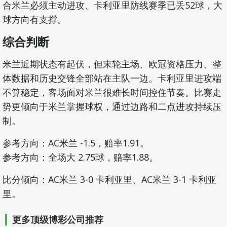
合米兰必须主动进攻、卡利亚里防线赛季已丢52球，大
球方向有支撑。
综合判断
米兰近期状态有起伏，但末轮主场、欧冠资格压力、整
体数据和历史交锋全部站在主队一边。卡利亚里进攻端
不算稳定，客场面对米兰很难长时间控住节奏。比赛走
势更倾向于米兰掌握球权，通过边路和二点进攻持续压
制。
参考方向：AC米兰 -1.5，赔率1.91。
参考方向：全场大 2.75球，赔率1.88。
比分倾向：AC米兰 3-0 卡利亚里、AC米兰 3-1 卡利亚
里。
更多顶级博彩公司推荐