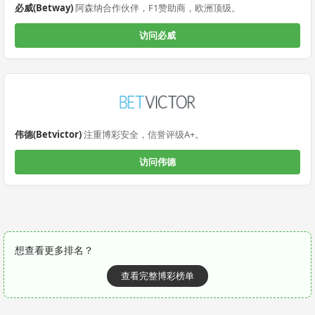
必威(Betway)
阿森纳合作伙伴，F1赞助商，欧洲顶级。
访问必威
伟德(Betvictor)
注重博彩安全，信誉评级A+。
访问伟德
想查看更多排名？
查看完整博彩榜单