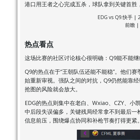
港口用王者之心完成五杀，球队拿到关键首胜
EDG vs Q9.快手 
前瞻 |
热点看点
这场比赛的社区讨论核心很明确：Q9能不能继
Q9的热点在于“王朝队伍还能不能稳”。他们赛
始重新审视。强队之间的对抗，Q9仍然能靠经
抢图的风险就会放大。
EDG的热点则集中在老白、Wxiao、CZY
中后段失误偏多，关键残局经常拿不到最后一枪
信息前压，围绕爆点协同和补枪节奏打得更紧