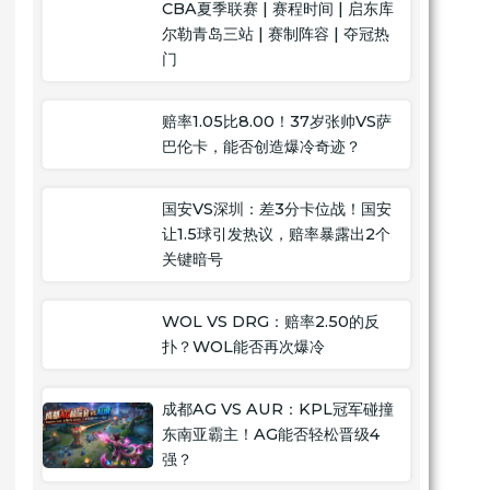
CBA夏季联赛 | 赛程时间 | 启东库
尔勒青岛三站 | 赛制阵容 | 夺冠热
门
赔率1.05比8.00！37岁张帅VS萨
巴伦卡，能否创造爆冷奇迹？
国安VS深圳：差3分卡位战！国安
让1.5球引发热议，赔率暴露出2个
关键暗号
WOL VS DRG：赔率2.50的反
扑？WOL能否再次爆冷
成都AG VS AUR：KPL冠军碰撞
东南亚霸主！AG能否轻松晋级4
强？