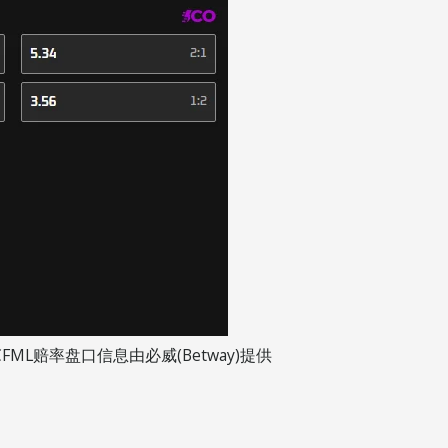
线CFML赔率盘口信息由必威(Betway)提供