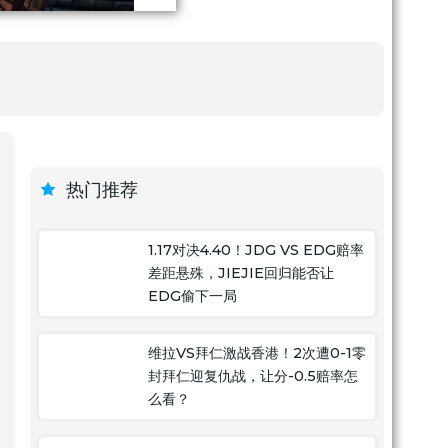
热门推荐
1.17对决4.40！JDG VS EDG赔率
差距悬殊，JIEJIE回归能否让
EDG偷下一局
维拉VS拜仁激战香港！2次遭0-1零
封拜仁迎复仇战，让分-0.5赔率怎
么看？