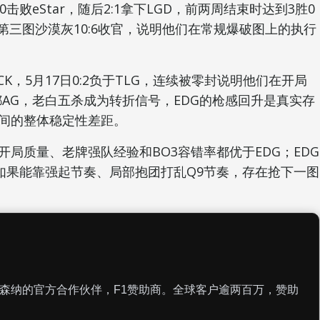
击败eStar，随后2:1拿下LGD，前两周结束时达到3胜0
，第三图沙漠灰10:6收官，说明他们在常规爆破图上的执行
ROCK，5月17日0:2负于TLG，连续被零封说明他们在开局
都AG，老白五杀成为转折信号，EDG的枪感回升是真实存
之间的整体稳定性差距。
局质量、老牌强队经验和BO3容错率都优于EDG；EDG
如果能靠强起节奏、局部抱团打乱Q9节奏，存在抢下一图
、阿森纳的官方合作伙伴，F1赞助商。全球客户逾两百万，赞助