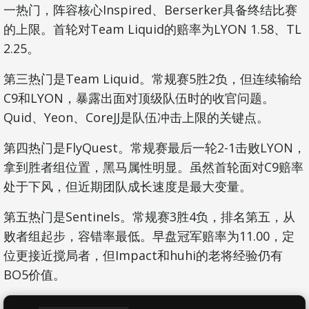
一热门，阵容核心Inspired、Berserker具备终结比赛
的上限。首轮对Team Liquid的赔率为LYON 1.58、TL
2.25。
第三热门是Team Liquid。常规赛5胜2负，但连续输给
C9和LYON，暴露出面对顶级队伍时的收官问题。
Quid、Yeon、CoreJJ是队伍冲击上限的关键点。
第四热门是FlyQuest。常规赛最后一轮2-1击败LYON，
拿到胜者组位置，黑马属性明显。虽然首轮面对C9赔率
处于下风，但近期团队成长速度是最大变量。
第五热门是Sentinels。常规赛3胜4负，排名第五，从
败者组起步，容错率最低。早盘冠军赔率为11.00，定
位更接近搅局者，但Impact和huhi的老将经验仍有
BO5价值。