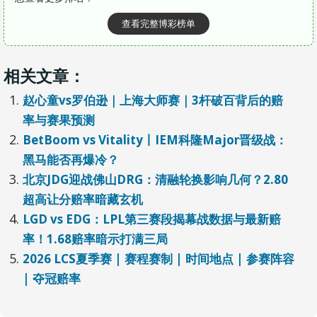
查看完整博彩榜单
相关文章：
赵心童vs罗伯逊｜上海大师赛｜3杆破百背后的赔
率与赛果预测
BetBoom vs Vitality丨IEM科隆Major晋级战：
黑马能否再爆冷？
北京JDG迎战佛山DRG：清融轮换影响几何？2.80
超高让分赔率暗藏玄机
LGD vs EDG：LPL第三赛段揭幕战数据与最新赔
率！1.68赔率暗示打满三局
2026 LCS夏季赛 | 赛程赛制 | 时间地点 | 参赛阵容
| 夺冠赔率