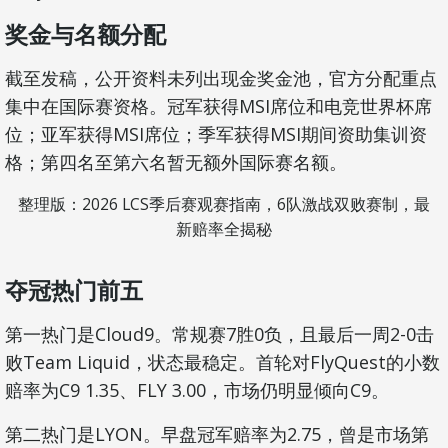
奖金与名额分配
截至发稿，公开资料未列出现金奖金池，官方分配重点
集中在国际赛资格。冠军获得MSI席位和电竞世界杯席
位；亚军获得MSI席位；季军获得MSI期间资助集训资
格；第四名至第六名暂无额外国际赛名额。
整理版：2026 LCS季后赛观赛指南，6队激战双败赛制，最
新赔率全揭秘
夺冠热门前五
第一热门是Cloud9。常规赛7胜0负，且最后一周2-0击
败Team Liquid，状态最稳定。首轮对FlyQuest的小数
赔率为C9 1.35、FLY 3.00，市场仍明显倾向C9。
第二热门是LYON。早盘冠军赔率为2.75，曾是市场第