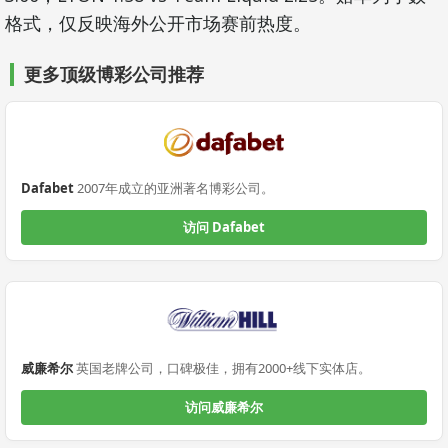
格式，仅反映海外公开市场赛前热度。
更多顶级博彩公司推荐
Dafabet
2007年成立的亚洲著名博彩公司。
访问 Dafabet
威廉希尔
英国老牌公司，口碑极佳，拥有2000+线下实体店。
访问威廉希尔