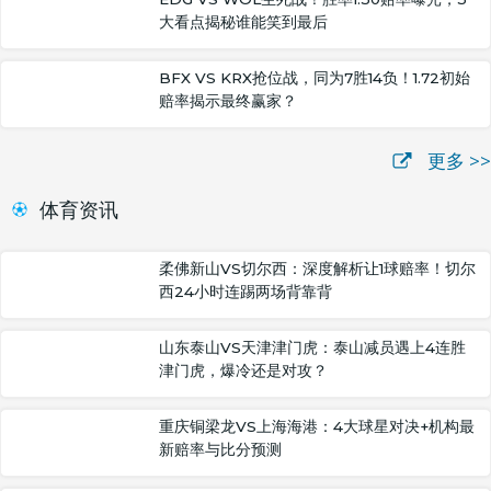
大看点揭秘谁能笑到最后
BFX VS KRX抢位战，同为7胜14负！1.72初始
赔率揭示最终赢家？
更多 >>
体育资讯
柔佛新山VS切尔西：深度解析让1球赔率！切尔
西24小时连踢两场背靠背
山东泰山VS天津津门虎：泰山减员遇上4连胜
津门虎，爆冷还是对攻？
重庆铜梁龙VS上海海港：4大球星对决+机构最
新赔率与比分预测