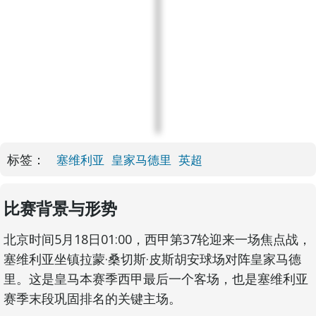
标签：
塞维利亚
皇家马德里
英超
比赛背景与形势
北京时间5月18日01:00，西甲第37轮迎来一场焦点战，
塞维利亚坐镇拉蒙·桑切斯·皮斯胡安球场对阵皇家马德
里。这是皇马本赛季西甲最后一个客场，也是塞维利亚
赛季末段巩固排名的关键主场。