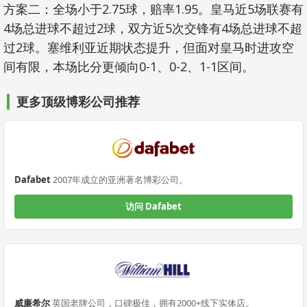
方案二：全场小于2.75球，赔率1.95。皇马近5场联赛有
4场总进球不超过2球，双方近5次交锋有4场总进球不超
过2球。塞维利亚近期状态提升，但面对皇马时进攻空
间有限，本场比分更倾向0-1、0-2、1-1区间。
更多顶级博彩公司推荐
Dafabet
2007年成立的亚洲著名博彩公司。
访问 Dafabet
威廉希尔
英国老牌公司，口碑极佳，拥有2000+线下实体店。