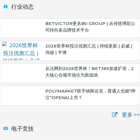
行业动态
BETVICTOR更名BV GROUP | 从传统博彩公
司转向多品牌技术平台
2026世界杯投注优惠汇总 | 持续更新 | 必威 |
伟德 | 平博
从法网到2026世界杯！BET365加速扩张，2
大核心合规市场沦为新战场
POLYMARKET联手纳斯达克，普通人也能“押
注”OPENAI上市？
更多 >>
电子竞技