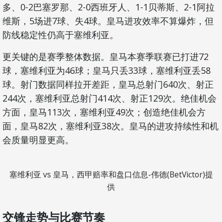
多、0-2巴塞罗那、2-0西班牙人、1-1贝蒂斯、2-1阿拉
维斯，5场进7球、失4球。皇马进攻效率不算爆炸，但
防线稳定性仍高于塞维利亚。
更关键的是赛季整体数据。皇马本赛季联赛已打进72
球，塞维利亚为46球；皇马只丢33球，塞维利亚丢58
球。射门数据同样拉开差距，皇马总射门640次、射正
244次，塞维利亚总射门414次、射正129次。绝佳机会
方面，皇马113次，塞维利亚49次；创造绝佳机会方
面，皇马82次，塞维利亚38次。皇马的进攻持续性和机
会质量明显更高。
塞维利亚 vs 皇马，西甲赔率和盘口信息-伟德(BetVictor)提
供
交锋走势与比赛节奏