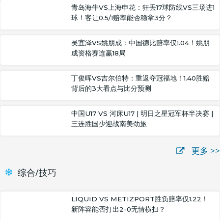
青岛海牛VS上海申花：狂丢17球防线VS三场进1
球！客让0.5/1赔率能否稳拿3分？
吴宜泽VS姚朋成：中国德比赔率仅1.04！姚朋
成资格赛连赢18局
丁俊晖VS吉尔伯特：重返夺冠福地！1.40胜赔
背后的3大看点与比分预测
中国U17 VS 河床U17 | 明日之星冠军杯半决赛 |
三连胜国少迎战南美劲旅
更多 >>
综合/技巧
LIQUID VS METIZPORT胜负赔率仅1.22！
新阵容能否打出2-0无情横扫？