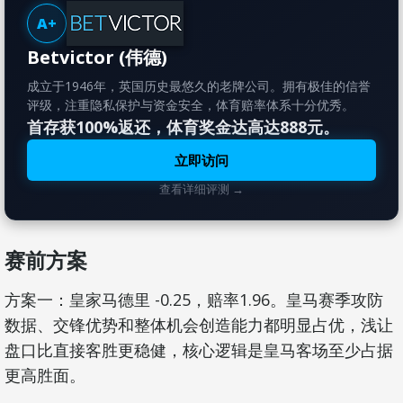
A+
Betvictor (伟德)
成立于1946年，英国历史最悠久的老牌公司。拥有极佳的信誉
评级，注重隐私保护与资金安全，体育赔率体系十分优秀。
首存获100%返还，体育奖金达高达888元。
立即访问
查看详细评测 →
赛前方案
方案一：皇家马德里 -0.25，赔率1.96。皇马赛季攻防
数据、交锋优势和整体机会创造能力都明显占优，浅让
盘口比直接客胜更稳健，核心逻辑是皇马客场至少占据
更高胜面。