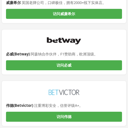
威廉希尔
英国老牌公司，口碑极佳，拥有2000+线下实体店。
访问威廉希尔
必威(Betway)
阿森纳合作伙伴，F1赞助商，欧洲顶级。
访问必威
伟德(Betvictor)
注重博彩安全，信誉评级A+。
访问伟德