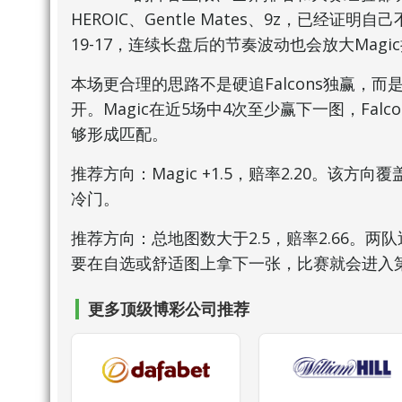
HEROIC、Gentle Mates、9z，已经证明自
19-17，连续长盘后的节奏波动也会放大Mag
本场更合理的思路不是硬追Falcons独赢，而是围
开。Magic在近5场中4次至少赢下一图，Fa
够形成匹配。
推荐方向：Magic +1.5，赔率2.20。该方向覆
冷门。
推荐方向：总地图数大于2.5，赔率2.66。两
要在自选或舒适图上拿下一张，比赛就会进入
更多顶级博彩公司推荐