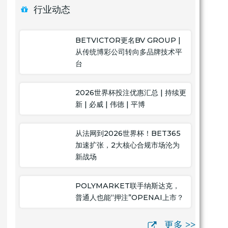
行业动态
BETVICTOR更名BV GROUP |
从传统博彩公司转向多品牌技术平
台
2026世界杯投注优惠汇总 | 持续更
新 | 必威 | 伟德 | 平博
从法网到2026世界杯！BET365
加速扩张，2大核心合规市场沦为
新战场
POLYMARKET联手纳斯达克，
普通人也能“押注”OPENAI上市？
更多 >>