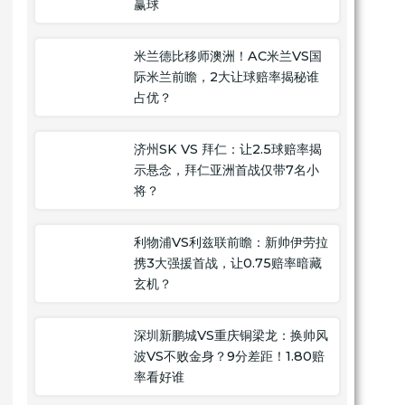
赢球
米兰德比移师澳洲！AC米兰VS国
际米兰前瞻，2大让球赔率揭秘谁
占优？
济州SK VS 拜仁：让2.5球赔率揭
示悬念，拜仁亚洲首战仅带7名小
将？
利物浦VS利兹联前瞻：新帅伊劳拉
携3大强援首战，让0.75赔率暗藏
玄机？
深圳新鹏城VS重庆铜梁龙：换帅风
波VS不败金身？9分差距！1.80赔
率看好谁