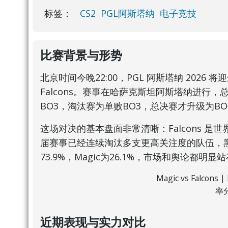
标签：
CS2
PGL阿斯塔纳
电子竞技
比赛背景与形势
北京时间今晚22:00，PGL 阿斯塔纳 2026 将
Falcons。赛事在哈萨克斯坦阿斯塔纳进行，
BO3，淘汰赛为单败BO3，总决赛才升级为BO
这场对决的基本盘面非常清晰：Falcons 是世
届赛事已经连续淘汰多支更高关注度的队伍，黑马
73.9%，Magic为26.1%，市场和舆论都明显站
Magic vs Falcon
率
近期表现与实力对比