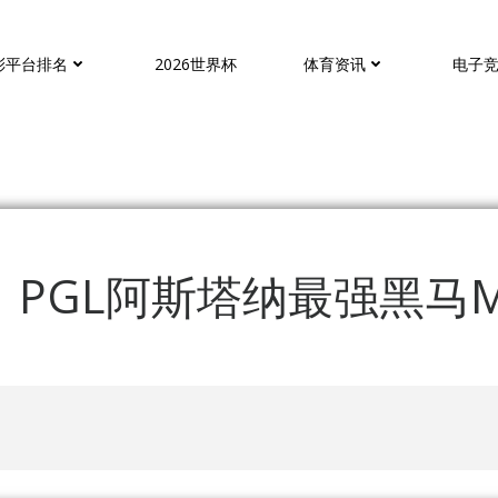
彩平台排名
2026世界杯
体育资讯
电子
cons：PGL阿斯塔纳最强黑