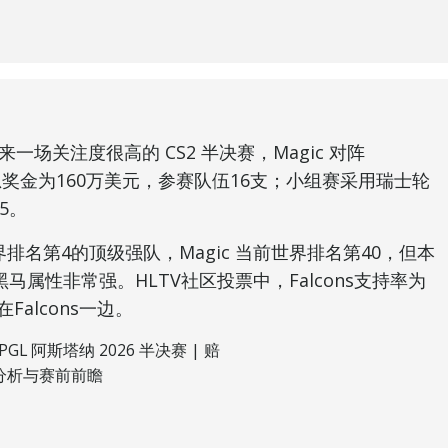
迎来一场关注度很高的 CS2 半决赛，Magic 对阵
总奖金为160万美元，参赛队伍16支；小组赛采用瑞士轮
5。
界排名第4的顶级强队，Magic 当前世界排名第40，但本
属性非常强。HLTV社区投票中，Falcons支持率为
在Falcons一边。
s | PGL 阿斯塔纳 2026 半决赛 | 赔
分析与赛前前瞻