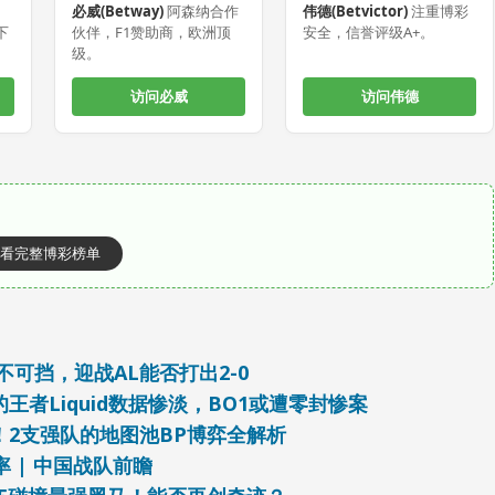
，
必威(Betway)
阿森纳合作
伟德(Betvictor)
注重博彩
下
伙伴，F1赞助商，欧洲顶
安全，信誉评级A+。
级。
访问必威
访问伟德
查看完整博彩榜单
%势不可挡，迎战AL能否打出2-0
：曾经的王者Liquid数据惨淡，BO1或遭零封惨案
差1位！2支强队的地图池BP博弈全解析
赔率 | 中国战队前瞻