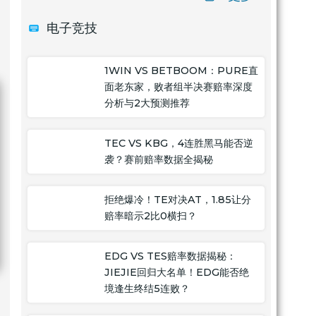
电子竞技
1WIN VS BETBOOM：PURE直
面老东家，败者组半决赛赔率深度
分析与2大预测推荐
TEC VS KBG，4连胜黑马能否逆
袭？赛前赔率数据全揭秘
拒绝爆冷！TE对决AT，1.85让分
赔率暗示2比0横扫？
EDG VS TES赔率数据揭秘：
JIEJIE回归大名单！EDG能否绝
境逢生终结5连败？