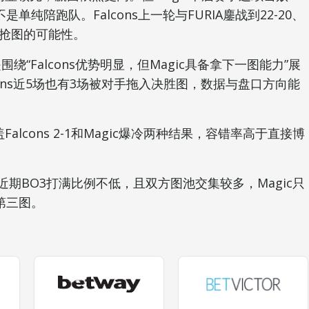
己不是单纯陪跑队。Falcons上一轮与FURIA鏖战到22-20、
ic抢图的可能性。
绕“Falcons优势明显，但Magic具备拿下一图能力”展
lcons近5场也有3场被对手拖入决胜图，数据与盘口方向能
盖Falcons 2-1和Magic爆冷两种结果，容错率高于直接博
队近期BO3打满比例不低，且双方图池交集较多，Magic只
第三图。