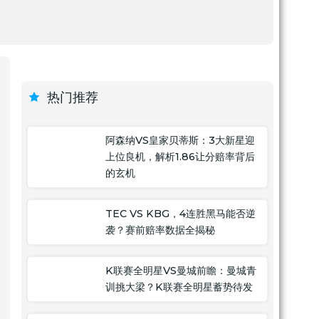
热门推荐
阿森纳VS皇家贝蒂斯：3大新星迎
上位良机，解析1.86让分赔率背后
的玄机
TEC VS KBG，4连胜黑马能否逆
袭？赛前赔率数据全揭秘
K联赛全明星VS曼城前瞻：曼城青
训挑大梁？K联赛全明星蓄势待发