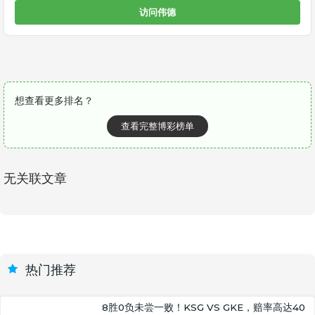
访问伟德
想查看更多排名？
查看完整博彩榜单
无关联文章
热门推荐
8胜0负未尝一败！KSG VS GKE，赔率高达40