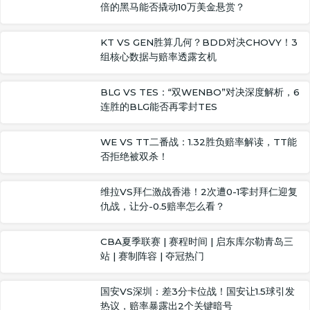
倍的黑马能否撬动10万美金悬赏？
KT VS GEN胜算几何？BDD对决CHOVY！3
组核心数据与赔率透露玄机
BLG VS TES：“双WENBO”对决深度解析，6
连胜的BLG能否再零封TES
WE VS TT二番战：1.32胜负赔率解读，TT能
否拒绝被双杀！
维拉VS拜仁激战香港！2次遭0-1零封拜仁迎复
仇战，让分-0.5赔率怎么看？
CBA夏季联赛 | 赛程时间 | 启东库尔勒青岛三
站 | 赛制阵容 | 夺冠热门
国安VS深圳：差3分卡位战！国安让1.5球引发
热议，赔率暴露出2个关键暗号