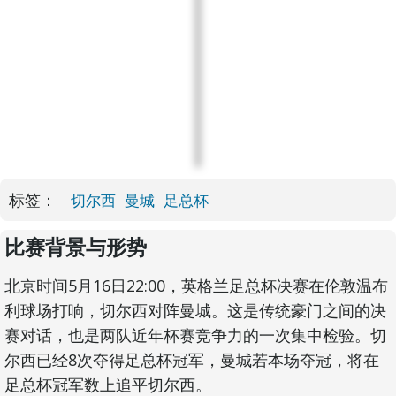
标签：
切尔西
曼城
足总杯
比赛背景与形势
北京时间5月16日22:00，英格兰足总杯决赛在伦敦温布
利球场打响，切尔西对阵曼城。这是传统豪门之间的决
赛对话，也是两队近年杯赛竞争力的一次集中检验。切
尔西已经8次夺得足总杯冠军，曼城若本场夺冠，将在
足总杯冠军数上追平切尔西。