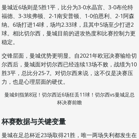
曼城近6场则是5胜1平，比分为3-0水晶宫、3-0布伦特
福德、3-3埃弗顿、2-1南安普顿、1-0伯恩利、2-1阿森
纳。6场打进14球，场均2.33球，且其中5场至少打进2
球。相比切尔西，曼城目前的进攻热度和比赛控制力更
稳定。
交锋层面，曼城优势更明显。自2021年欧冠决赛输给切
尔西后，曼城面对切尔西已经连续13场不败，战绩为10
胜3平，总比分25-7。对切尔西来说，这不仅是决赛压
力，也是心理层面的硬仗。
曼城剑指第8冠！切尔西近6场狂丢11球！切尔西vs曼城足总
杯决赛前瞻
杯赛数据与关键变量
曼城在足总杯近23场取得21胜，唯一两场失利都发生在