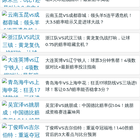
云南玉昆VS成都蓉城：领头羊5连平遇危机！
大3.5赔率暗示又是进球大战？
浙江队VS武汉三镇：黄龙复仇战打响，让球
0.75的赔率暗藏玄机？
大连英博VS辽宁铁人：球票3分钟售罄！4项数
据对比+最新赔率投注指南
青岛海牛VS上海申花：狂丢17球防线VS三场进1
球！客让0.5/1赔率能否稳拿3分？
吴宜泽VS姚朋成：中国德比赔率仅1.04！姚朋
成资格赛连赢18局
丁俊晖VS吉尔伯特：重返夺冠福地！1.40胜赔
背后的3大看点与比分预测