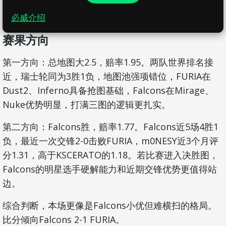
必威介绍
赛果方向
第一方向：总地图大2.5，赔率1.95。两队世界排名接
近，瑞士轮同为3胜1负，地图池强项错位，FURIA在
Dust2、Inferno具备抢图基础，Falcons在Mirage、
Nuke优势明显，打满三图的逻辑更扎实。
第二方向：Falcons胜，赔率1.77。Falcons近5场4胜1
负，最近一次交锋2-0击败FURIA，m0NESY近3个月评
分1.31，高于KSCERATO的1.18。若比赛进入决胜图，
Falcons的明星选手硬解能力和近期交锋优势更值得站
边。
综合判断，本场更像是Falcons小优但难横扫的格局。
比分倾向Falcons 2-1 FURIA。