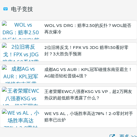
电子竞技
WOL VS DRG：赔率2.50的反扑？WOL能否
再次爆冷
2位旧将反戈！FPX VS JDG 赔率1.50看好零
封？3大胜负手预测
成都AG VS AUR：KPL冠军碰撞东南亚霸主！
AG能否轻松晋级4强？
王者荣耀EWC八强赛KSG VS VP，超2万网友
热议的超低赔率透露了什么？
WE VS AL，小场胜率高达78%！2-0零封对手
赔率已出炉
更多 >>