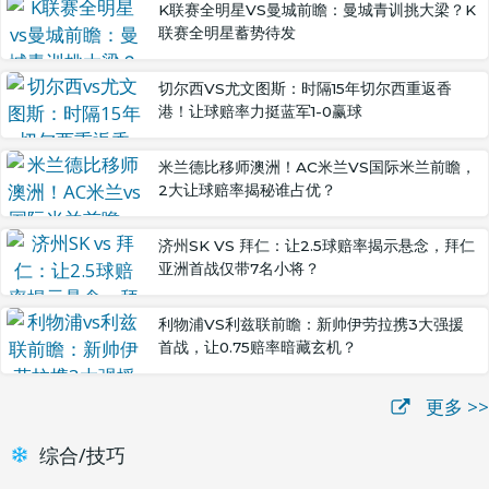
K联赛全明星VS曼城前瞻：曼城青训挑大梁？K
联赛全明星蓄势待发
切尔西VS尤文图斯：时隔15年切尔西重返香
港！让球赔率力挺蓝军1-0赢球
米兰德比移师澳洲！AC米兰VS国际米兰前瞻，
2大让球赔率揭秘谁占优？
济州SK VS 拜仁：让2.5球赔率揭示悬念，拜仁
亚洲首战仅带7名小将？
利物浦VS利兹联前瞻：新帅伊劳拉携3大强援
首战，让0.75赔率暗藏玄机？
更多 >>
综合/技巧