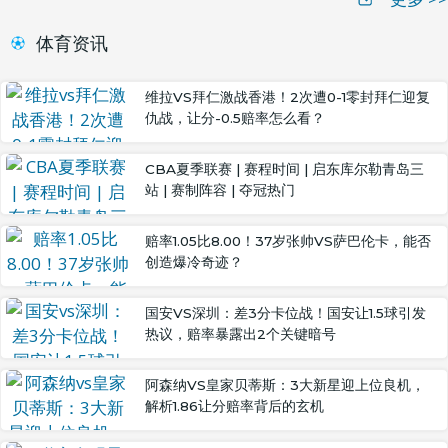
体育资讯
维拉VS拜仁激战香港！2次遭0-1零封拜仁迎复
仇战，让分-0.5赔率怎么看？
CBA夏季联赛 | 赛程时间 | 启东库尔勒青岛三
站 | 赛制阵容 | 夺冠热门
赔率1.05比8.00！37岁张帅VS萨巴伦卡，能否
创造爆冷奇迹？
国安VS深圳：差3分卡位战！国安让1.5球引发
热议，赔率暴露出2个关键暗号
阿森纳VS皇家贝蒂斯：3大新星迎上位良机，
解析1.86让分赔率背后的玄机