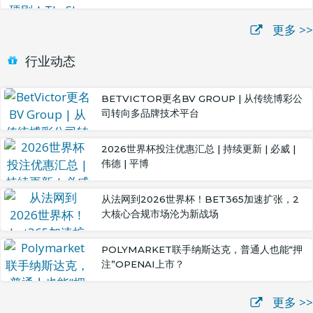
更多 >>
行业动态
BETVICTOR更名BV GROUP | 从传统博彩公
司转向多品牌技术平台
2026世界杯投注优惠汇总 | 持续更新 | 必威 |
伟德 | 平博
从法网到2026世界杯！BET365加速扩张，2
大核心合规市场沦为新战场
POLYMARKET联手纳斯达克，普通人也能“押
注”OPENAI上市？
更多 >>