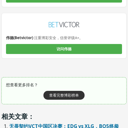
伟德(Betvictor)
注重博彩安全，信誉评级A+。
访问伟德
想查看更多排名？
查看完整博彩榜单
相关文章：
无畏契约VCT中国区决赛：EDG vs XLG，BO5终极