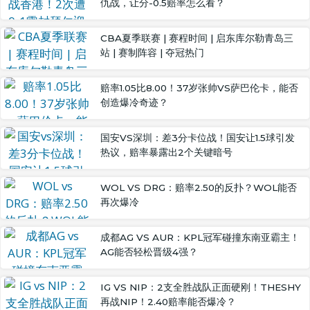
仇战，让分-0.5赔率怎么看？
CBA夏季联赛 | 赛程时间 | 启东库尔勒青岛三
站 | 赛制阵容 | 夺冠热门
赔率1.05比8.00！37岁张帅VS萨巴伦卡，能否
创造爆冷奇迹？
国安VS深圳：差3分卡位战！国安让1.5球引发
热议，赔率暴露出2个关键暗号
WOL VS DRG：赔率2.50的反扑？WOL能否
再次爆冷
成都AG VS AUR：KPL冠军碰撞东南亚霸主！
AG能否轻松晋级4强？
IG VS NIP：2支全胜战队正面硬刚！THESHY
再战NIP！2.40赔率能否爆冷？