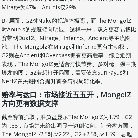
Mirage为47%，Anubis仅29%。
BP层面，G2对Nuke的规避率极高，而The MongolZ
对Anubis的规避倾向明显。这样一来，双方更容易把比
赛带到Dust2、Mirage、Inferno、Ancient等主流图
池。The MongolZ在Mirage和Inferno更有主动权，
G2则在Ancient和Overpass拥有更高胜率。综合近期
表现，The MongolZ更适合打快节奏、多对枪、强中期
爆发的图；G2若想打开局面，需要依靠SunPayus和
NertZ在关键回合提升首杀与残局转化率。
赔率与盘口：市场接近五五开，MongolZ
方向更有数据支撑
截至赛前抓取，胜负盘显示The MongolZ为1.79，G2
为1.88，市场并未给出明显一边倒倾向。让分盘方面，
The MongolZ -2.5对应2.22，G2 +2.5对应1.59；总地