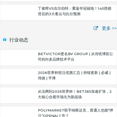
丁俊晖VS吉尔伯特：重返夺冠福地！1.40胜赔
背后的3大看点与比分预测
更多 >>
行业动态
BETVICTOR更名BV GROUP | 从传统博彩公
司转向多品牌技术平台
2026世界杯投注优惠汇总 | 持续更新 | 必威 |
伟德 | 平博
从法网到2026世界杯！BET365加速扩张，2
大核心合规市场沦为新战场
POLYMARKET联手纳斯达克，普通人也能“押
注”OPENAI上市？