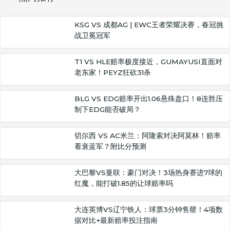
KSG VS 成都AG | EWC王者荣耀决赛，春冠挑
战卫冕冠军
T1 VS HLE赔率极度接近，GUMAYUSI直面对
老东家！PEYZ狂砍31杀
BLG VS EDG赔率开出1.06悬殊盘口！8连胜压
制下EDG能否破局？
切尔西 VS AC米兰：阿隆索对决阿莫林！赔率
看衰蓝军？附比分预测
大巴黎VS曼联：豪门对决！3场热身赛进7球的
红魔，能打破1.85的让球赔率吗
大连英博VS辽宁铁人：球票3分钟售罄！4项数
据对比+最新赔率投注指南