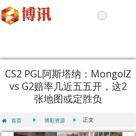
Skip
to
content
CS2 PGL阿斯塔纳：MongolZ
vs G2赔率几近五五开，这2
张地图或定胜负
正文
首页
博彩资源