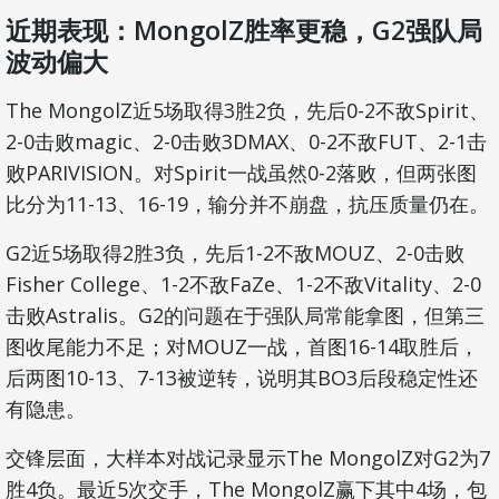
近期表现：MongolZ胜率更稳，G2强队局
波动偏大
The MongolZ近5场取得3胜2负，先后0-2不敌Spirit、
2-0击败magic、2-0击败3DMAX、0-2不敌FUT、2-1击
败PARIVISION。对Spirit一战虽然0-2落败，但两张图
比分为11-13、16-19，输分并不崩盘，抗压质量仍在。
G2近5场取得2胜3负，先后1-2不敌MOUZ、2-0击败
Fisher College、1-2不敌FaZe、1-2不敌Vitality、2-0
击败Astralis。G2的问题在于强队局常能拿图，但第三
图收尾能力不足；对MOUZ一战，首图16-14取胜后，
后两图10-13、7-13被逆转，说明其BO3后段稳定性还
有隐患。
交锋层面，大样本对战记录显示The MongolZ对G2为7
胜4负。最近5次交手，The MongolZ赢下其中4场，包