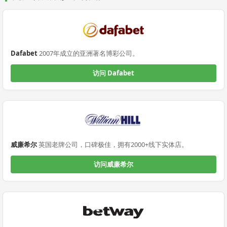
Dafabet
2007年成立的亚洲著名博彩公司。
访问 Dafabet
威廉希尔
英国老牌公司，口碑极佳，拥有2000+线下实体店。
访问威廉希尔