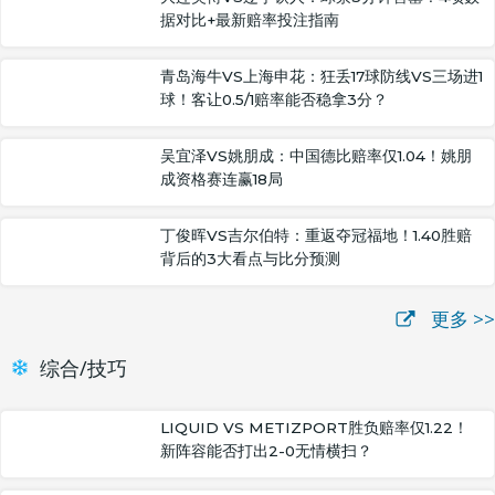
据对比+最新赔率投注指南
青岛海牛VS上海申花：狂丢17球防线VS三场进1
球！客让0.5/1赔率能否稳拿3分？
吴宜泽VS姚朋成：中国德比赔率仅1.04！姚朋
成资格赛连赢18局
丁俊晖VS吉尔伯特：重返夺冠福地！1.40胜赔
背后的3大看点与比分预测
更多 >>
综合/技巧
LIQUID VS METIZPORT胜负赔率仅1.22！
新阵容能否打出2-0无情横扫？