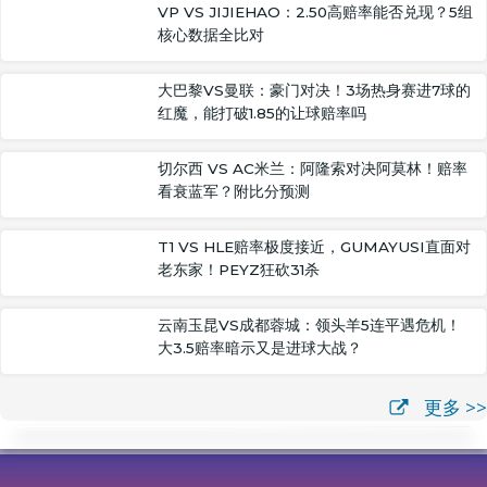
VP VS JIJIEHAO：2.50高赔率能否兑现？5组
核心数据全比对
大巴黎VS曼联：豪门对决！3场热身赛进7球的
红魔，能打破1.85的让球赔率吗
切尔西 VS AC米兰：阿隆索对决阿莫林！赔率
看衰蓝军？附比分预测
T1 VS HLE赔率极度接近，GUMAYUSI直面对
老东家！PEYZ狂砍31杀
云南玉昆VS成都蓉城：领头羊5连平遇危机！
大3.5赔率暗示又是进球大战？
更多 >>