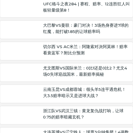
UFC格斗之夜284 | 赛程、赔率、12连胜狂人叫
板轻量级第8！
大巴黎VS曼联：豪门对决！3场热身赛进7球的
红魔，能打破1.85的让球赔率吗
切尔西 VS AC米兰：阿隆索对决阿莫林！赔率
看衰蓝军？附比分预测
尤文图斯VS国际米兰：0比1还是0比2？尤文4
场0失球迎战国米，最新赔率揭秘
云南玉昆VS成都蓉城：领头羊5连平遇危机！
大3.5赔率暗示又是进球大战？
浙江队VS武汉三镇：黄龙复仇战打响，让球
0.75的赔率暗藏玄机？
大连英博VS辽宁铁人：球票3分钟售罄！4项数