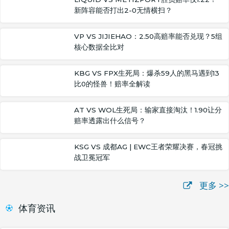
新阵容能否打出2-0无情横扫？
VP VS JIJIEHAO：2.50高赔率能否兑现？5组
核心数据全比对
KBG VS FPX生死局：爆杀59人的黑马遇到13
比0的怪兽！赔率全解读
AT VS WOL生死局：输家直接淘汰！1.90让分
赔率透露出什么信号？
KSG VS 成都AG | EWC王者荣耀决赛，春冠挑
战卫冕冠军
更多 >>
体育资讯