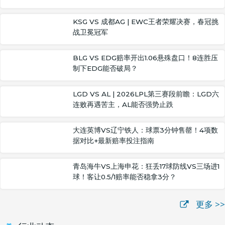
KSG VS 成都AG | EWC王者荣耀决赛，春冠挑
战卫冕冠军
BLG VS EDG赔率开出1.06悬殊盘口！8连胜压
制下EDG能否破局？
LGD VS AL | 2026LPL第三赛段前瞻：LGD六
连败再遇苦主，AL能否强势止跌
大连英博VS辽宁铁人：球票3分钟售罄！4项数
据对比+最新赔率投注指南
青岛海牛VS上海申花：狂丢17球防线VS三场进1
球！客让0.5/1赔率能否稳拿3分？
更多 >>