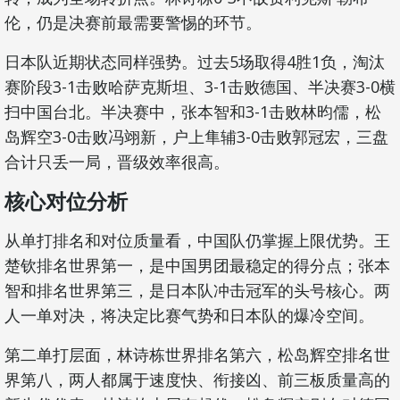
伦，仍是决赛前最需要警惕的环节。
日本队近期状态同样强势。过去5场取得4胜1负，淘汰
赛阶段3-1击败哈萨克斯坦、3-1击败德国、半决赛3-0横
扫中国台北。半决赛中，张本智和3-1击败林昀儒，松
岛辉空3-0击败冯翊新，户上隼辅3-0击败郭冠宏，三盘
合计只丢一局，晋级效率很高。
核心对位分析
从单打排名和对位质量看，中国队仍掌握上限优势。王
楚钦排名世界第一，是中国男团最稳定的得分点；张本
智和排名世界第三，是日本队冲击冠军的头号核心。两
人一单对决，将决定比赛气势和日本队的爆冷空间。
第二单打层面，林诗栋世界排名第六，松岛辉空排名世
界第八，两人都属于速度快、衔接凶、前三板质量高的