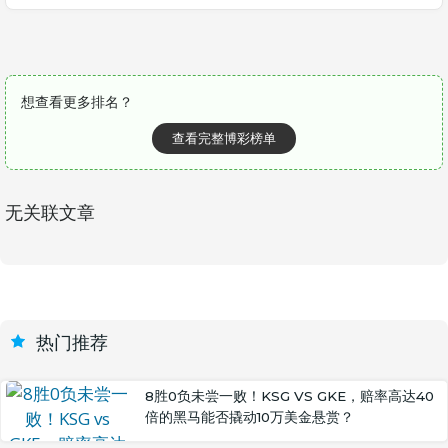
想查看更多排名？
查看完整博彩榜单
无关联文章
热门推荐
8胜0负未尝一败！KSG VS GKE，赔率高达40
倍的黑马能否撬动10万美金悬赏？