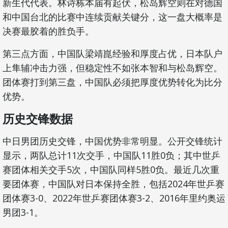
新生代代表。林诗栋本届有起伏，松岛辉空则在对德国
和中国台北的比赛中连续贡献关键分，这一盘大概率是
决赛最胶着的胜负手。
第三点方面，中国队梁靖崑经验和厚度占优，日本队户
上隼辅冲击力强，但稳定性不如张本智和与松岛辉空。
团体赛打到第三盘，中国队必须把厚度优势转化为比分
优势。
历史交锋数据
中日男团历史交锋，中国优势非常明显。公开交锋统计
显示，两队总计11次交手，中国队11胜0负；其中世乒
赛团体相关交手5次，中国队同样5胜0负。最近几次重
要团体赛，中国队对日本保持全胜，包括2024年世乒赛
团体赛3-0、2022年世乒赛团体赛3-2、2016年里约奥运
男团3-1。