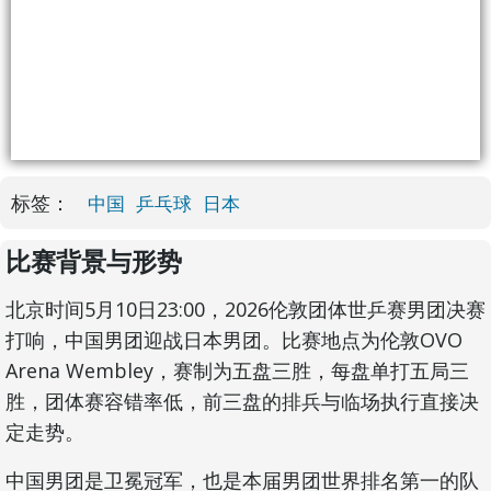
标签：
中国
乒乓球
日本
比赛背景与形势
北京时间5月10日23:00，2026伦敦团体世乒赛男团决赛
打响，中国男团迎战日本男团。比赛地点为伦敦OVO
Arena Wembley，赛制为五盘三胜，每盘单打五局三
胜，团体赛容错率低，前三盘的排兵与临场执行直接决
定走势。
中国男团是卫冕冠军，也是本届男团世界排名第一的队