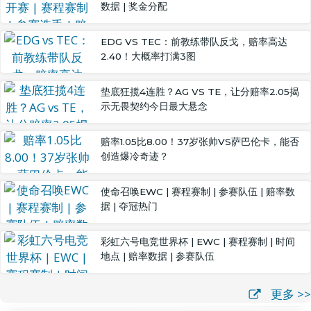
数据 | 奖金分配
EDG VS TEC：前教练带队反戈，赔率高达
2.40！大概率打满3图
垫底狂揽4连胜？AG VS TE，让分赔率2.05揭
示无畏契约今日最大悬念
赔率1.05比8.00！37岁张帅VS萨巴伦卡，能否
创造爆冷奇迹？
使命召唤EWC | 赛程赛制 | 参赛队伍 | 赔率数
据 | 夺冠热门
彩虹六号电竞世界杯 | EWC | 赛程赛制 | 时间
地点 | 赔率数据 | 参赛队伍
更多 >>