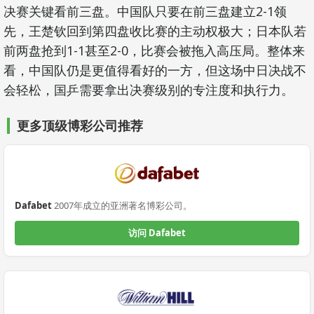
决赛关键看前三盘。中国队只要在前三盘建立2-1领
先，王楚钦回到第四盘收比赛的主动权极大；日本队若
前两盘抢到1-1甚至2-0，比赛会被拖入高压局。整体来
看，中国队仍是更值得看好的一方，但这场中日决战不
会轻松，国乒需要拿出决赛级别的专注度和执行力。
更多顶级博彩公司推荐
Dafabet
2007年成立的亚洲著名博彩公司。
访问 Dafabet