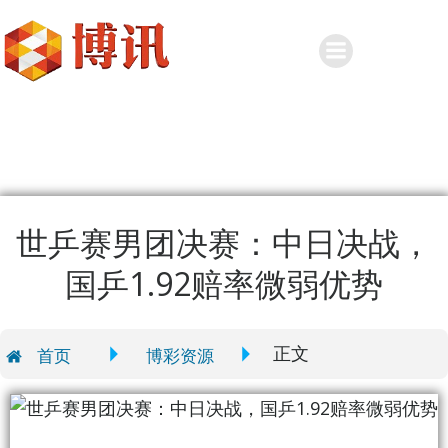
Skip
to
content
世乒赛男团决赛：中日决战，
国乒1.92赔率微弱优势
正文
首页
博彩资源