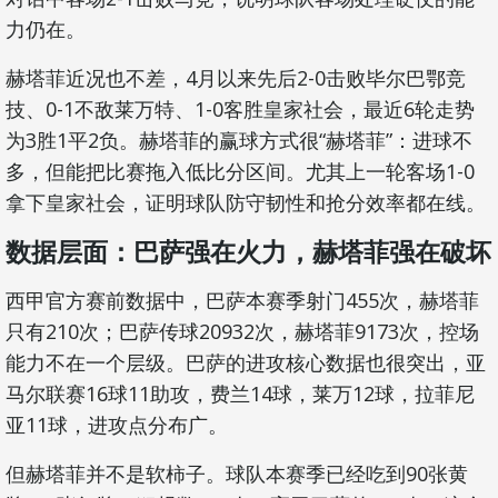
力仍在。
赫塔菲近况也不差，4月以来先后2-0击败毕尔巴鄂竞
技、0-1不敌莱万特、1-0客胜皇家社会，最近6轮走势
为3胜1平2负。赫塔菲的赢球方式很“赫塔菲”：进球不
多，但能把比赛拖入低比分区间。尤其上一轮客场1-0
拿下皇家社会，证明球队防守韧性和抢分效率都在线。
数据层面：巴萨强在火力，赫塔菲强在破坏
西甲官方赛前数据中，巴萨本赛季射门455次，赫塔菲
只有210次；巴萨传球20932次，赫塔菲9173次，控场
能力不在一个层级。巴萨的进攻核心数据也很突出，亚
马尔联赛16球11助攻，费兰14球，莱万12球，拉菲尼
亚11球，进攻点分布广。
但赫塔菲并不是软柿子。球队本赛季已经吃到90张黄