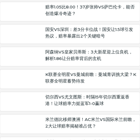
赔率1.05比8.00！37岁张帅VS萨巴伦卡，能否
创造爆冷奇迹？
国安VS深圳：差3分卡位战！国安让1.5球引发
热议，赔率暴露出2个关键暗号
阿森纳VS皇家贝蒂斯：3大新星迎上位良机，
解析1.86让分赔率背后的玄机
K联赛全明星VS曼城前瞻：曼城青训挑大梁？K
联赛全明星蓄势待发
切尔西VS尤文图斯：时隔15年切尔西重返香
港！让球赔率力挺蓝军1-0赢球
米兰德比移师澳洲！AC米兰VS国际米兰前瞻，
2大让球赔率揭秘谁占优？