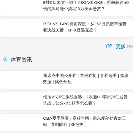
8胜0负未尝一败！KSG VS GKE，赔率高达40
倍的黑马能否撬动10万美金悬赏？
BFX VS BRO赛前深度：从1.52胜负赔率走势
看决战关键，BFX遭遇克星？
更多 >>
体育资讯
斯诺克中国公开赛 | 赛程赛制 | 参赛选手 | 赔率
数据 | 奖金分配
维拉VS拜仁激战香港！2次遭0-1零封拜仁迎复
仇战，让分-0.5赔率怎么看？
CBA夏季联赛 | 赛程时间 | 启东库尔勒青岛三
站 | 赛制阵容 | 夺冠热门