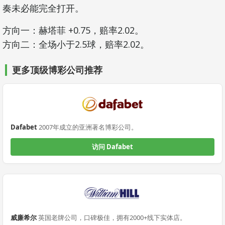
奏未必能完全打开。
方向一：赫塔菲 +0.75，赔率2.02。
方向二：全场小于2.5球，赔率2.02。
更多顶级博彩公司推荐
Dafabet
2007年成立的亚洲著名博彩公司。
访问 Dafabet
威廉希尔
英国老牌公司，口碑极佳，拥有2000+线下实体店。