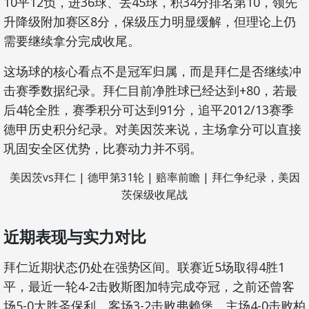
10平12负，进36球、丢45球，积34分排名第10，领先
升降级附加赛区8分，保级压力明显缓解，但理论上仍
需要继续拿分完成收尾。
这场球的核心看点不是冠军归属，而是拜仁是否继续冲
击赛季数据纪录。拜仁目前净胜球已经达到+80，若最
后4轮全胜，赛季积分可达到91分，追平2012/13赛季
德甲历史积分纪录。对美因茨来说，主场拿分可以直接
巩固安全区优势，比赛动力并不弱。
美因茨vs拜仁 | 德甲第31轮 | 赔率前瞻 | 拜仁争纪录，美因
茨保级收尾战
近期表现与实力对比
拜仁近期状态仍处在强势区间。联赛近5场取得4胜1
平，最近一轮4-2击败斯图加特完成夺冠，之前还曾客
场5-0大胜圣保利、客场3-2击败弗赖堡、主场4-0击败柏