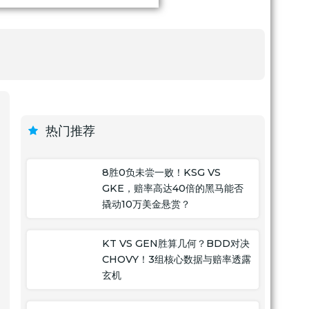
热门推荐
8胜0负未尝一败！KSG VS
GKE，赔率高达40倍的黑马能否
撬动10万美金悬赏？
KT VS GEN胜算几何？BDD对决
CHOVY！3组核心数据与赔率透露
玄机