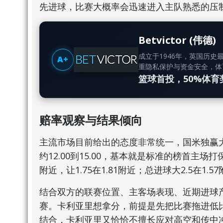
先进球，比赛大概率会迅速进入主队熟悉的压
Betvictor (伟德)
成立于1946年，英国历
A+
重隐私保护与资金安全，体
篮球首投，50%体育
赔率观察与结果倾向
主流市场目前给出的态度非常统一，国米独赢大约在
约12.00到15.00，基本就是标准的榜首主场
附近，让1.75在1.81附近；总进球大2.5在1.5
结合双方的联赛位置、主客场表现、近期进球
赛。卡利亚里想拿分，前提是先把比赛拖进低
结合，卡利亚里又恰恰不擅长应对高空和传中