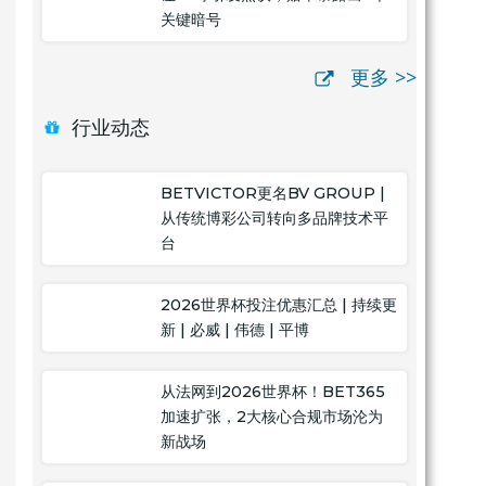
关键暗号
更多 >>
行业动态
BETVICTOR更名BV GROUP |
从传统博彩公司转向多品牌技术平
台
2026世界杯投注优惠汇总 | 持续更
新 | 必威 | 伟德 | 平博
从法网到2026世界杯！BET365
加速扩张，2大核心合规市场沦为
新战场