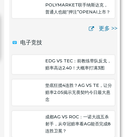
POLYMARKET联手纳斯达克，
普通人也能“押注”OPENAI上市？
更多 >>
电子竞技
EDG VS TEC：前教练带队反戈，
赔率高达2.40！大概率打满3图
垫底狂揽4连胜？AG VS TE，让分
赔率2.05揭示无畏契约今日最大悬
念
成都AG VS ROC：一诺大战五杀
射手，从夺冠赔率看AG能否完成8
连胜卫冕？