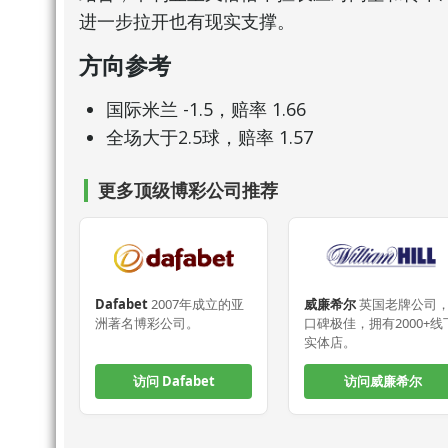
进一步拉开也有现实支撑。
方向参考
国际米兰 -1.5，赔率 1.66
全场大于2.5球，赔率 1.57
更多顶级博彩公司推荐
Dafabet
2007年成立的亚
威廉希尔
英国老牌公司
洲著名博彩公司。
口碑极佳，拥有2000+线
实体店。
访问 Dafabet
访问威廉希尔