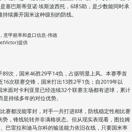
是塞巴斯蒂亚诺·埃斯波西托，6球5助，是少数能同时承
难持续撕开国米这种级别的防线。
里，意甲赔率和盘口信息-伟德
BetVictor)提供
9次，国米46胜29平14负，占据明显上风。本赛季首
6次联赛交锋，国米打出13胜2平1负；自2019年以
国米面对卡利亚里已经连续32个联赛主场都有进球，累计
而是持续多年的对位优势。
式比赛都没能零封，对手一共打进8球，防线稳定性相比赛
伤势，锋线轮转并非满格状态。但从现实表现看，图拉姆
卢、巴雷拉和迪马尔科的输送能力依旧在线，只要国米率