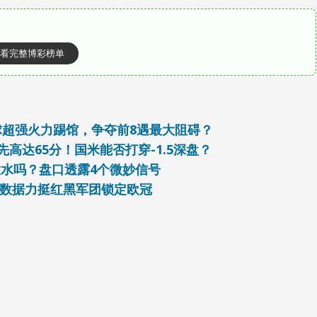
查看完整博彩榜单
球超强火力踢馆，争夺前8遇最大阻碍？
先高达65分！国米能否打穿-1.5深盘？
放水吗？盘口透露4个微妙信号
硬数据力挺红黑军团锁定欧冠