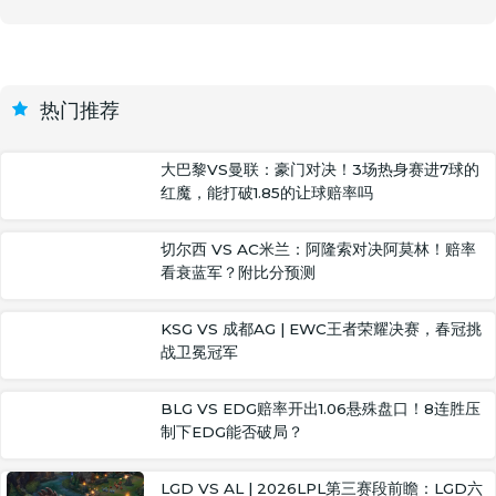
热门推荐
大巴黎VS曼联：豪门对决！3场热身赛进7球的
红魔，能打破1.85的让球赔率吗
切尔西 VS AC米兰：阿隆索对决阿莫林！赔率
看衰蓝军？附比分预测
KSG VS 成都AG | EWC王者荣耀决赛，春冠挑
战卫冕冠军
BLG VS EDG赔率开出1.06悬殊盘口！8连胜压
制下EDG能否破局？
LGD VS AL | 2026LPL第三赛段前瞻：LGD六