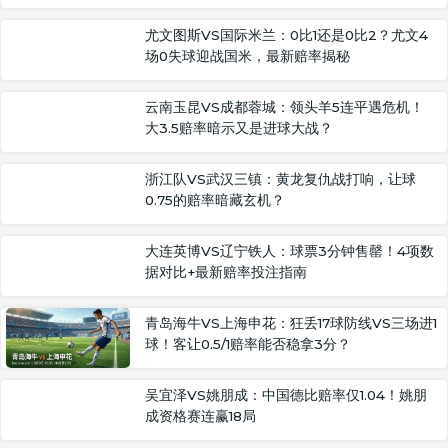
尤文图斯VS国际米兰：0比1还是0比2？尤文4
场0失球迎战国米，最新赔率揭秘
云南玉昆VS成都蓉城：领头羊5连平遇危机！
大3.5赔率暗示又是进球大战？
浙江队VS武汉三镇：黄龙复仇战打响，让球
0.75的赔率暗藏玄机？
大连英博VS辽宁铁人：球票3分钟售罄！4项数
据对比+最新赔率投注指南
青岛海牛VS上海申花：狂丢17球防线VS三场进1
球！客让0.5/1赔率能否稳拿3分？
吴宜泽VS姚朋成：中国德比赔率仅1.04！姚朋
成资格赛连赢18局