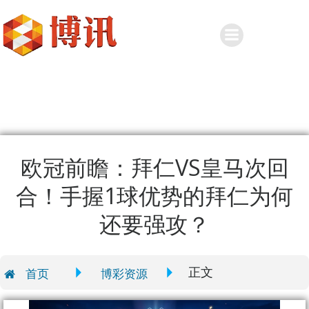
Skip
to
content
欧冠前瞻：拜仁VS皇马次回
合！手握1球优势的拜仁为何
还要强攻？
正文
首页
博彩资源