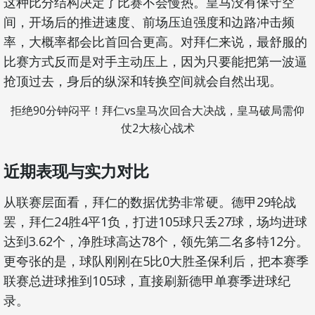
这种比分结构决定了比赛不会慢热。皇马没有保守空
间，开场后的推进速度、前场压迫强度和边路冲击频
率，大概率都会比首回合更高。对拜仁来说，最舒服的
比赛方式反而是对手主动压上，因为只要能把第一波逼
抢顶过去，身后的纵深和转换空间就会自然出现。
拒绝90分钟闷平！拜仁vs皇马次回合大决战，皇马破局需仰
仗2大核心战术
近期表现与实力对比
从联赛层面看，拜仁的数据优势非常硬。德甲29轮战
罢，拜仁24胜4平1负，打进105球只丢27球，场均进球
达到3.62个，净胜球高达78个，领先第二名多特12分。
更夸张的是，球队刚刚在5比0大胜圣保利后，把本赛季
联赛总进球推到105球，直接刷新德甲单赛季进球纪
录。