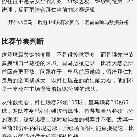
势往往不是最安全的方案，继续进攻、继续制造第二个
进球，反而更符合拜仁当前的比赛逻辑。
拜仁vs皇马 | 欧冠1/4决赛次回合 | 赛前前瞻与数据分析
比赛节奏判断
这场球最关键的变量，不是谁控球更多，而是谁先把节
奏拽到自己熟悉的区域。皇马必须进球，比赛天然会比
首回合更开放。问题在于，皇马前压越凶，留给拜仁打
身后的空间就越大。以拜仁现在的输出能力看，他们不
是一支会在主场慢慢磨掉90分钟的球队。
从纯数据看，拜仁联赛29轮105球，皇马联赛31轮65
球，两队本身就都有强攻击属性。再叠加皇马必须追分
的现实，这场比赛出现对攻局面的概率并不低。尤其一
旦前30分钟内出现进球，后续场面很可能直接提速，比
赛会从强强对话变成高频转换战。