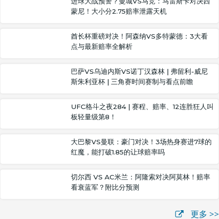
进球大战预警？曼城VS马竞：马雷斯卡对决西
蒙尼！大小分2.75赔率泄露天机
酋长杯重磅对决！阿森纳VS多特蒙德：3大看
点与最新赔率全解析
巴萨VS乌迪内斯VS诺丁汉森林 | 弗留利-威尼
斯朱利亚杯 | 三角赛时间赛制与看点前瞻
UFC格斗之夜284 | 赛程、赔率、12连胜狂人叫
板轻量级第8！
大巴黎VS曼联：豪门对决！3场热身赛进7球的
红魔，能打破1.85的让球赔率吗
切尔西 VS AC米兰：阿隆索对决阿莫林！赔率
看衰蓝军？附比分预测
更多 >>