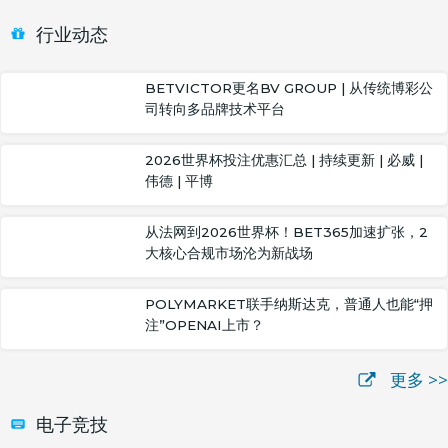
行业动态
BETVICTOR更名BV GROUP | 从传统博彩公
司转向多品牌技术平台
2026世界杯投注优惠汇总 | 持续更新 | 必威 |
伟德 | 平博
从法网到2026世界杯！BET365加速扩张，2
大核心合规市场沦为新战场
POLYMARKET联手纳斯达克，普通人也能“押
注”OPENAI上市？
更多 >>
电子竞技