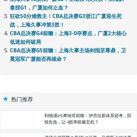
拿捏G1，广厦如何止血？
狂砍50分难救主！CBA总决赛G3浙江广厦迎生死
战，上海久事冲第3胜！
CBA总决赛G4前瞻：上海3-0夺赛点，广厦2大核心
低迷如何破局
CBA总决赛G5前瞻：上海久事主场剑指至尊鼎，卫
冕冠军广厦能否再续命？
热门推荐
利物浦VS摩纳哥前瞻：伊劳拉新体系迎考，防
线告急，让-1赔率暗藏玄机？