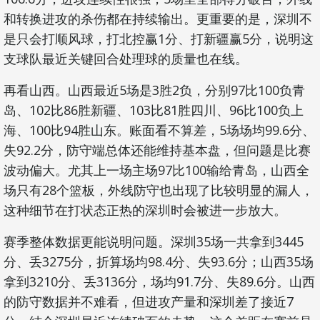
和转换进攻的杀伤都在持续输出。更重要的是，深圳不
是只会打顺风球，打北控赢1分、打新疆赢5分，说明这
支球队最近关键回合处理球的质量也在线。
再看山西。山西最近5场是3胜2负，分别97比100负青
岛、102比86胜新疆、103比81胜四川、96比100负上
海、100比94胜山东。账面看不算差，5场场均99.6分、
失92.2分，防守端总体还能维持基本盘，但问题是比赛
波动偏大。尤其上一场主场97比100输给青岛，山西全
场只有28个篮板，外线防守也出现了比较明显的漏人，
这种细节在打状态正热的深圳时会被进一步放大。
赛季整体数据更能说明问题。深圳35场一共拿到3445
分、丢3275分，折算场均98.4分、失93.6分；山西35场
拿到3210分、丢3136分，场均91.7分、失89.6分。山西
的防守数据并不难看，但进攻产量和深圳差了接近7