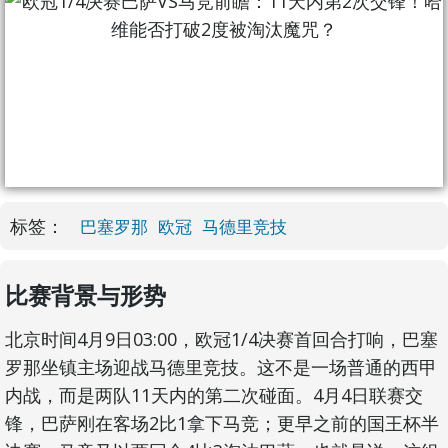
标签：
巴塞罗那
欧冠
马德里竞技
比赛背景与形势
北京时间4月9日03:00，欧冠1/4决赛首回合打响，巴塞
罗那坐镇主场迎战马德里竞技。这不是一场普通的西甲
内战，而是两队11天内的第二次碰面。4月4日联赛交
锋，巴萨刚在客场2比1拿下马竞；更早之前的国王杯半