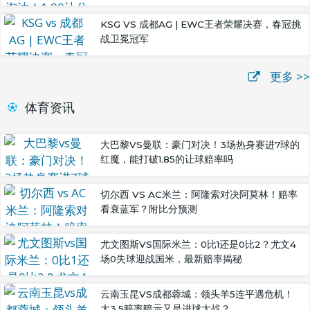
KSG VS 成都AG | EWC王者荣耀决赛，春冠挑
战卫冕冠军
更多 >>
体育资讯
大巴黎VS曼联：豪门对决！3场热身赛进7球的
红魔，能打破1.85的让球赔率吗
切尔西 VS AC米兰：阿隆索对决阿莫林！赔率
看衰蓝军？附比分预测
尤文图斯VS国际米兰：0比1还是0比2？尤文4
场0失球迎战国米，最新赔率揭秘
云南玉昆VS成都蓉城：领头羊5连平遇危机！
大3.5赔率暗示又是进球大战？