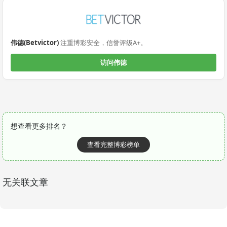
伟德(Betvictor)
注重博彩安全，信誉评级A+。
访问伟德
想查看更多排名？
查看完整博彩榜单
无关联文章