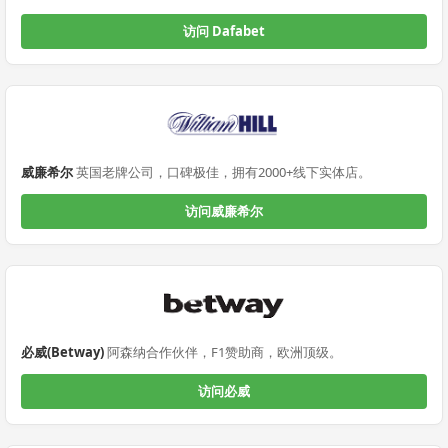
访问 Dafabet
威廉希尔
英国老牌公司，口碑极佳，拥有2000+线下实体店。
访问威廉希尔
必威(Betway)
阿森纳合作伙伴，F1赞助商，欧洲顶级。
访问必威