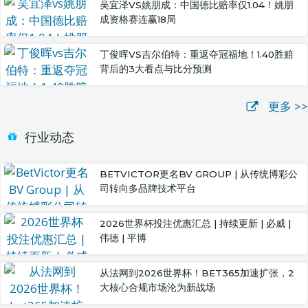
吴宜泽VS姚朋成：中国德比赔率仅1.04！姚朋
成资格赛连赢18局
丁俊晖VS吉尔伯特：重返夺冠福地！1.40胜赔
背后的3大看点与比分预测
更多 >>
行业动态
BETVICTOR更名BV GROUP | 从传统博彩公
司转向多品牌技术平台
2026世界杯投注优惠汇总 | 持续更新 | 必威 |
伟德 | 平博
从法网到2026世界杯！BET365加速扩张，2
大核心合规市场沦为新战场