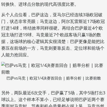
转换快、进球点分散的现代高强度比赛。
从个人点位看，巴萨这边，亚马尔已经连续3场欧冠破
门，状态非常亮眼；马竞这边，阿尔瓦雷斯近17场欧冠
打进14球，终结效率同样很硬。再结合巴萨最近4个欧
冠主场打进19球、马竞最近7个欧战客场只赢1场的数
据，这场球的核心逻辑其实很清楚：巴萨更像是能把比
赛压在前场的一方，马竞则要靠反击、定位球和前场个
人能力抢回应。
巴萨vs马竞 | 欧冠1/4决赛首回合 | 赔率分析 | 比赛前瞻
另外，两队最近6次交手，巴萨赢了5场，其中5场打出3
球以上。这个样本不算小，已经足够说明巴萨近两个赛
季面对马竞时，节奏和机会质量都占据上风。马竞当然