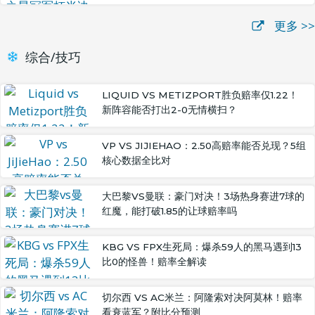
更多 >>
综合/技巧
LIQUID VS METIZPORT胜负赔率仅1.22！
新阵容能否打出2-0无情横扫？
VP VS JIJIEHAO：2.50高赔率能否兑现？5组
核心数据全比对
大巴黎VS曼联：豪门对决！3场热身赛进7球的
红魔，能打破1.85的让球赔率吗
KBG VS FPX生死局：爆杀59人的黑马遇到13
比0的怪兽！赔率全解读
切尔西 VS AC米兰：阿隆索对决阿莫林！赔率
看衰蓝军？附比分预测