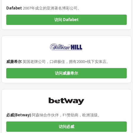
Dafabet
2007年成立的亚洲著名博彩公司。
访问 Dafabet
威廉希尔
英国老牌公司，口碑极佳，拥有2000+线下实体店。
访问威廉希尔
必威(Betway)
阿森纳合作伙伴，F1赞助商，欧洲顶级。
访问必威