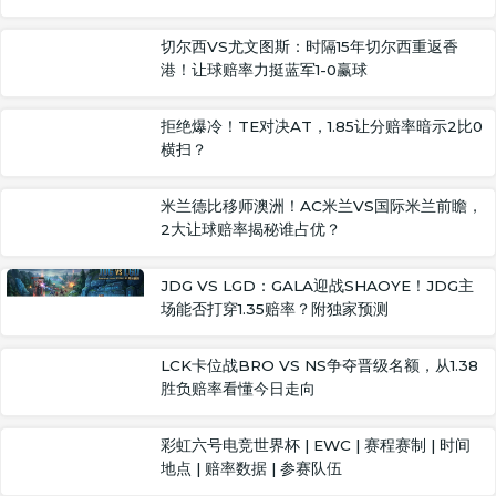
切尔西VS尤文图斯：时隔15年切尔西重返香
港！让球赔率力挺蓝军1-0赢球
拒绝爆冷！TE对决AT，1.85让分赔率暗示2比0
横扫？
米兰德比移师澳洲！AC米兰VS国际米兰前瞻，
2大让球赔率揭秘谁占优？
JDG VS LGD：GALA迎战SHAOYE！JDG主
场能否打穿1.35赔率？附独家预测
LCK卡位战BRO VS NS争夺晋级名额，从1.38
胜负赔率看懂今日走向
彩虹六号电竞世界杯 | EWC | 赛程赛制 | 时间
地点 | 赔率数据 | 参赛队伍