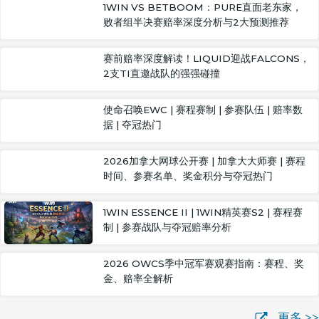
1WIN VS BETBOOM：PURE直面老东家，
败者组半决赛赔率深度分析与2大预测推荐
赛前赔率深度解读！LIQUID迎战FALCONS，
2支TI直邀战队的强强碰撞
使命召唤EWC | 赛程赛制 | 参赛队伍 | 赔率数
据 | 夺冠热门
2026加拿大网球公开赛 | 加拿大大师赛 | 赛程
时间、参赛名单、奖金积分与夺冠热门
1WIN ESSENCE II | 1WIN精英赛S2 | 赛程赛
制 | 参赛战队与夺冠赔率分析
2026 OWCS季中冠军赛观赛指南：赛程、奖
金、赔率全解析
更多 >>