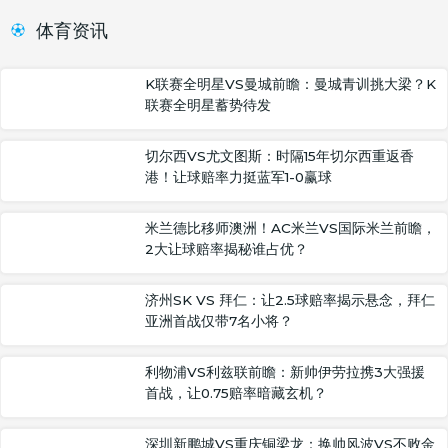
体育资讯
K联赛全明星VS曼城前瞻：曼城青训挑大梁？K
联赛全明星蓄势待发
切尔西VS尤文图斯：时隔15年切尔西重返香
港！让球赔率力挺蓝军1-0赢球
米兰德比移师澳洲！AC米兰VS国际米兰前瞻，
2大让球赔率揭秘谁占优？
济州SK VS 拜仁：让2.5球赔率揭示悬念，拜仁
亚洲首战仅带7名小将？
利物浦VS利兹联前瞻：新帅伊劳拉携3大强援
首战，让0.75赔率暗藏玄机？
深圳新鹏城VS重庆铜梁龙：换帅风波VS不败金