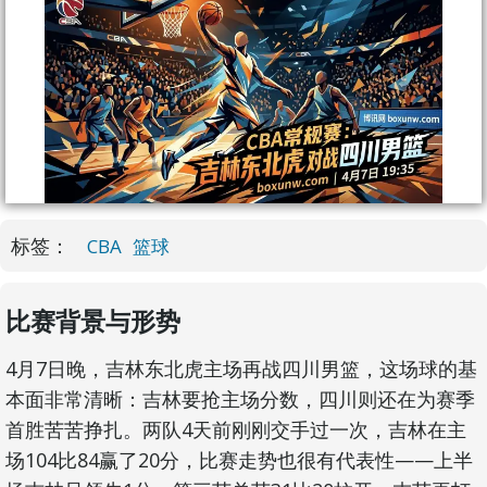
标签：
CBA
篮球
比赛背景与形势
4月7日晚，吉林东北虎主场再战四川男篮，这场球的基
本面非常清晰：吉林要抢主场分数，四川则还在为赛季
首胜苦苦挣扎。两队4天前刚刚交手过一次，吉林在主
场104比84赢了20分，比赛走势也很有代表性——上半