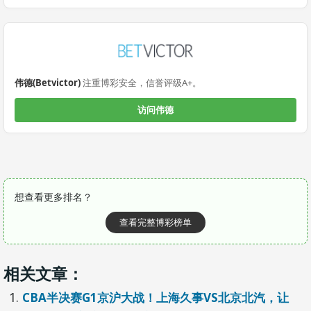
伟德(Betvictor)
注重博彩安全，信誉评级A+。
访问伟德
想查看更多排名？
查看完整博彩榜单
相关文章：
CBA半决赛G1京沪大战！上海久事VS北京北汽，让