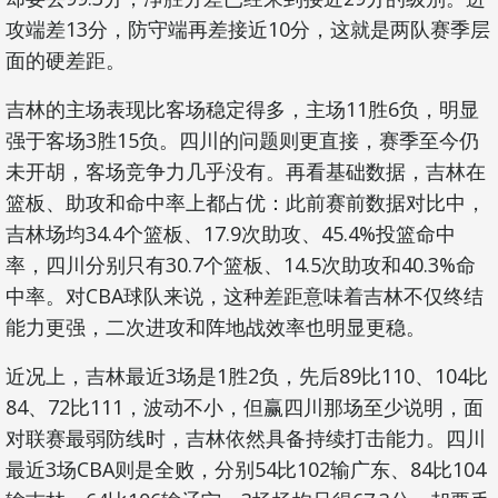
攻端差13分，防守端再差接近10分，这就是两队赛季层
面的硬差距。
吉林的主场表现比客场稳定得多，主场11胜6负，明显
强于客场3胜15负。四川的问题则更直接，赛季至今仍
未开胡，客场竞争力几乎没有。再看基础数据，吉林在
篮板、助攻和命中率上都占优：此前赛前数据对比中，
吉林场均34.4个篮板、17.9次助攻、45.4%投篮命中
率，四川分别只有30.7个篮板、14.5次助攻和40.3%命
中率。对CBA球队来说，这种差距意味着吉林不仅终结
能力更强，二次进攻和阵地战效率也明显更稳。
近况上，吉林最近3场是1胜2负，先后89比110、104比
84、72比111，波动不小，但赢四川那场至少说明，面
对联赛最弱防线时，吉林依然具备持续打击能力。四川
最近3场CBA则是全败，分别54比102输广东、84比104