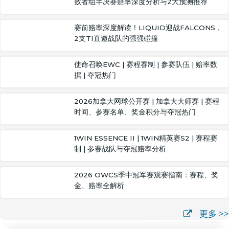
败者组半决赛赔率深度分析与2大预测推荐
赛前赔率深度解读！LIQUID迎战FALCONS，
2支TI直邀战队的强强碰撞
使命召唤EWC | 赛程赛制 | 参赛队伍 | 赔率数
据 | 夺冠热门
2026加拿大网球公开赛 | 加拿大大师赛 | 赛程
时间、参赛名单、奖金积分与夺冠热门
1WIN ESSENCE II | 1WIN精英赛S2 | 赛程赛
制 | 参赛战队与夺冠赔率分析
2026 OWCS季中冠军赛观赛指南：赛程、奖
金、赔率全解析
更多 >>