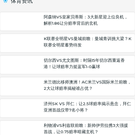
体育资讯
阿森纳VS皇家贝蒂斯：3大新星迎上位良机，
解析1.86让分赔率背后的玄机
K联赛全明星VS曼城前瞻：曼城青训挑大梁？K
联赛全明星蓄势待发
切尔西VS尤文图斯：时隔15年切尔西重返香
港！让球赔率力挺蓝军1-0赢球
米兰德比移师澳洲！AC米兰VS国际米兰前瞻，
2大让球赔率揭秘谁占优？
济州SK VS 拜仁：让2.5球赔率揭示悬念，拜仁
亚洲首战仅带7名小将？
利物浦VS利兹联前瞻：新帅伊劳拉携3大强援
首战，让0.75赔率暗藏玄机？