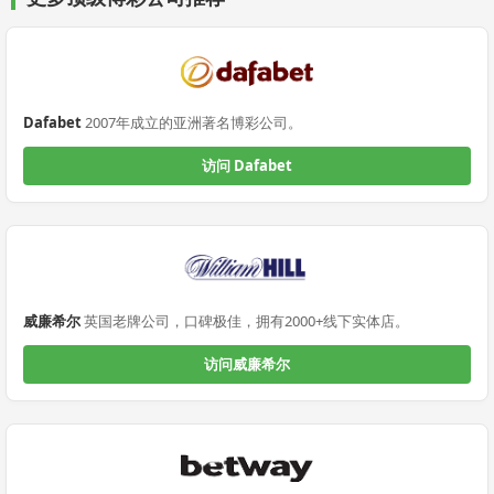
Dafabet
2007年成立的亚洲著名博彩公司。
访问 Dafabet
威廉希尔
英国老牌公司，口碑极佳，拥有2000+线下实体店。
访问威廉希尔