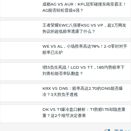
成都AG VS AUR：KPL冠军碰撞东南亚霸主！
AG能否轻松晋级4强？
王者荣耀EWC八强赛KSG VS VP，超2万网友
热议的超低赔率透露了什么？
WE VS AL，小场胜率高达78%！2-0零封对手
赔率已出炉
1胜5负生死战！LGD VS TT，1.85均势赔率下
刘青松能否率队翻盘？
KRX VS DNS：赔率高达2.70的DNS能否爆
冷？3大胜负手透视
DK VS T1爆冷盘口解析：T1胜赔1.75却隐患重
重？这2个细节决定赛果