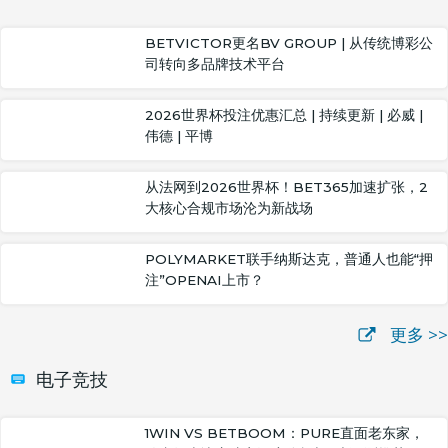
BETVICTOR更名BV GROUP | 从传统博彩公
司转向多品牌技术平台
2026世界杯投注优惠汇总 | 持续更新 | 必威 |
伟德 | 平博
从法网到2026世界杯！BET365加速扩张，2
大核心合规市场沦为新战场
POLYMARKET联手纳斯达克，普通人也能“押
注”OPENAI上市？
更多 >>
电子竞技
1WIN VS BETBOOM：PURE直面老东家，