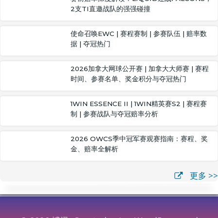
2支TI直邀战队的强强碰撞
使命召唤EWC | 赛程赛制 | 参赛队伍 | 赔率数
据 | 夺冠热门
2026加拿大网球公开赛 | 加拿大大师赛 | 赛程
时间、参赛名单、奖金积分与夺冠热门
1WIN ESSENCE II | 1WIN精英赛S2 | 赛程赛
制 | 参赛战队与夺冠赔率分析
2026 OWCS季中冠军赛观赛指南：赛程、奖
金、赔率全解析
更多 >>