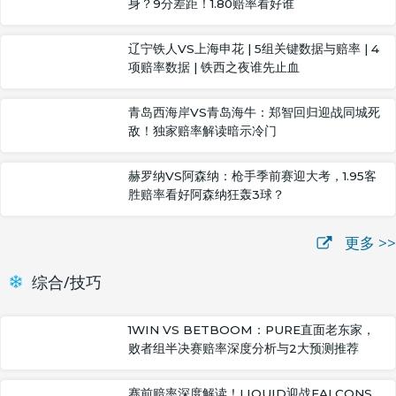
身？9分差距！1.80赔率看好谁
辽宁铁人VS上海申花 | 5组关键数据与赔率 | 4
项赔率数据 | 铁西之夜谁先止血
青岛西海岸VS青岛海牛：郑智回归迎战同城死
敌！独家赔率解读暗示冷门
赫罗纳VS阿森纳：枪手季前赛迎大考，1.95客
胜赔率看好阿森纳狂轰3球？
更多 >>
综合/技巧
1WIN VS BETBOOM：PURE直面老东家，
败者组半决赛赔率深度分析与2大预测推荐
赛前赔率深度解读！LIQUID迎战FALCONS，