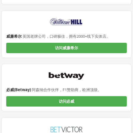
威廉希尔
英国老牌公司，口碑极佳，拥有2000+线下实体店。
访问威廉希尔
必威(Betway)
阿森纳合作伙伴，F1赞助商，欧洲顶级。
访问必威