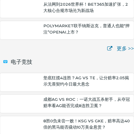
从法网到2026世界杯！BET365加速扩张，2
大核心合规市场沦为新战场
POLYMARKET联手纳斯达克，普通人也能“押
注”OPENAI上市？
更多 >>
电子竞技
垫底狂揽4连胜？AG VS TE，让分赔率2.05揭
示无畏契约今日最大悬念
成都AG VS ROC：一诺大战五杀射手，从夺冠
赔率看AG能否完成8连胜卫冕？
8胜0负未尝一败！KSG VS GKE，赔率高达40
倍的黑马能否撬动10万美金悬赏？