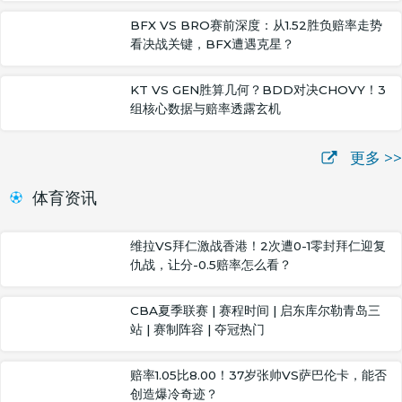
BFX VS BRO赛前深度：从1.52胜负赔率走势
看决战关键，BFX遭遇克星？
KT VS GEN胜算几何？BDD对决CHOVY！3
组核心数据与赔率透露玄机
更多 >>
体育资讯
维拉VS拜仁激战香港！2次遭0-1零封拜仁迎复
仇战，让分-0.5赔率怎么看？
CBA夏季联赛 | 赛程时间 | 启东库尔勒青岛三
站 | 赛制阵容 | 夺冠热门
赔率1.05比8.00！37岁张帅VS萨巴伦卡，能否
创造爆冷奇迹？