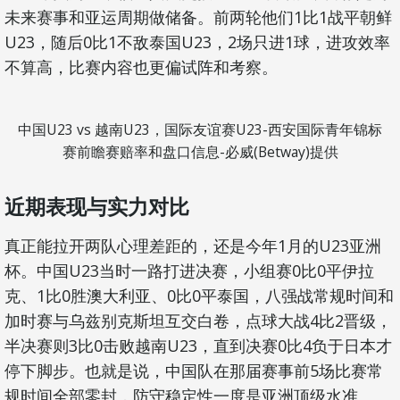
未来赛事和亚运周期做储备。前两轮他们1比1战平朝鲜
U23，随后0比1不敌泰国U23，2场只进1球，进攻效率
不算高，比赛内容也更偏试阵和考察。
中国U23 vs 越南U23，国际友谊赛U23-西安国际青年锦标
赛前瞻赛赔率和盘口信息-必威(Betway)提供
近期表现与实力对比
真正能拉开两队心理差距的，还是今年1月的U23亚洲
杯。中国U23当时一路打进决赛，小组赛0比0平伊拉
克、1比0胜澳大利亚、0比0平泰国，八强战常规时间和
加时赛与乌兹别克斯坦互交白卷，点球大战4比2晋级，
半决赛则3比0击败越南U23，直到决赛0比4负于日本才
停下脚步。也就是说，中国队在那届赛事前5场比赛常
规时间全部零封，防守稳定性一度是亚洲顶级水准。