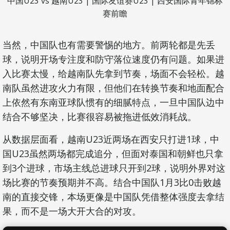
中国U23 vs 越南U23 | 国际友谊赛U23 | 西安国际青年锦标
赛前瞻
当然，中国队也有需要警惕的地方。前两轮都是先丢
球，说明开场专注度和防守落位速度仍有问题。如果进
入比赛太慢，给越南队先拿到节奏，场面不会轻松。越
南队虽然进攻火力有限，但他们在转换节奏和地面配合
上依然有东南亚球队惯有的细腻特点，一旦中国队边中
结合不够坚决，比赛很容易被拖进低效消耗战。
从数据层面看，越南U23近两场在西安只打进1球，中
国U23虽然两场都完成追分，但面对泰国和朝鲜也只拿
到3个进球，市场主线总进球只开到2球，说明外界对这
场比赛的节奏预期并不高。结合中国队1月3比0击败越
南的直接交锋，本场更像是中国队凭借整体强度去拿结
果，而不是一场大开大合的对攻。