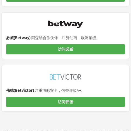
必威(Betway)
阿森纳合作伙伴，F1赞助商，欧洲顶级。
访问必威
伟德(Betvictor)
注重博彩安全，信誉评级A+。
访问伟德