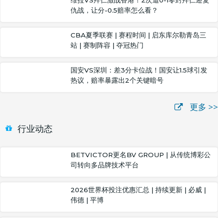
仇战，让分-0.5赔率怎么看？
CBA夏季联赛 | 赛程时间 | 启东库尔勒青岛三
站 | 赛制阵容 | 夺冠热门
国安VS深圳：差3分卡位战！国安让1.5球引发
热议，赔率暴露出2个关键暗号
更多 >>
行业动态
BETVICTOR更名BV GROUP | 从传统博彩公
司转向多品牌技术平台
2026世界杯投注优惠汇总 | 持续更新 | 必威 |
伟德 | 平博