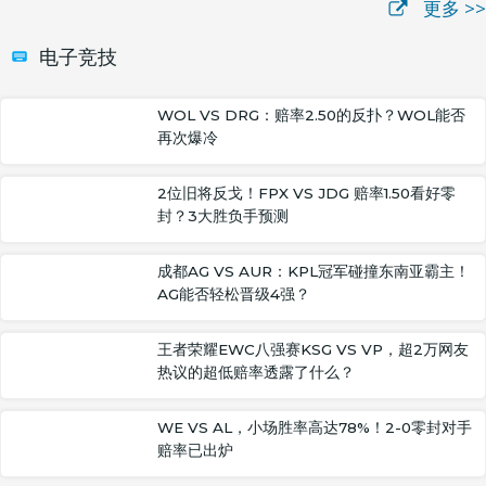
更多 >>
电子竞技
WOL VS DRG：赔率2.50的反扑？WOL能否
再次爆冷
2位旧将反戈！FPX VS JDG 赔率1.50看好零
封？3大胜负手预测
成都AG VS AUR：KPL冠军碰撞东南亚霸主！
AG能否轻松晋级4强？
王者荣耀EWC八强赛KSG VS VP，超2万网友
热议的超低赔率透露了什么？
WE VS AL，小场胜率高达78%！2-0零封对手
赔率已出炉