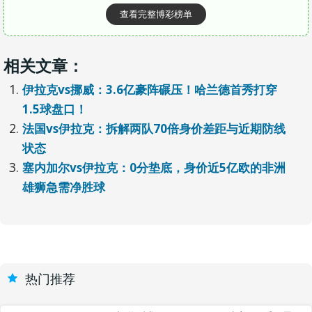
查看完整博彩榜单
相关文章：
伊拉克vs挪威：3.6亿豪阵碾压！哈兰德首秀打穿
1.5球盘口！
法国vs伊拉克：拆解两队70倍身价差距与近期防线
状态
塞内加尔vs伊拉克：0分垫底，身价近5亿欧的非洲
雄狮急需净胜球
热门推荐