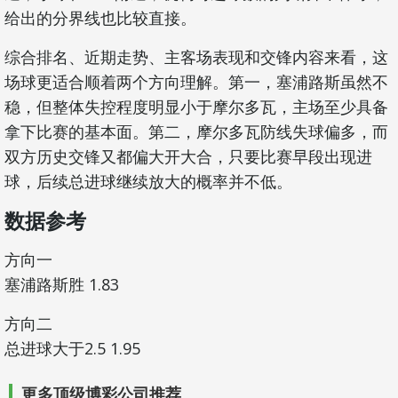
给出的分界线也比较直接。
综合排名、近期走势、主客场表现和交锋内容来看，这
场球更适合顺着两个方向理解。第一，塞浦路斯虽然不
稳，但整体失控程度明显小于摩尔多瓦，主场至少具备
拿下比赛的基本面。第二，摩尔多瓦防线失球偏多，而
双方历史交锋又都偏大开大合，只要比赛早段出现进
球，后续总进球继续放大的概率并不低。
数据参考
方向一
塞浦路斯胜 1.83
方向二
总进球大于2.5 1.95
更多顶级博彩公司推荐