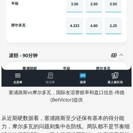
塞浦路斯vs摩尔多瓦，国际友谊赛赔率和盘口信息-伟德
(BetVictor)提供
从近期硬数据看，塞浦路斯至少还保有基本的得分能
力，摩尔多瓦的问题则集中在防线。两队都不是节奏细