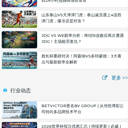
西24小时连踢两场背靠背
山东泰山VS天津津门虎：泰山减员遇上4连胜
津门虎，爆冷还是对攻？
JDG VS WE赔率分析：终结15连败后再次遭遇
JDG！主场能否复仇？
酋长杯重磅对决！阿森纳VS多特蒙德：3大看
点与最新赔率全解析
更多 >>
行业动态
BETVICTOR更名BV GROUP | 从传统博彩公
司转向多品牌技术平台
2026世界杯投注优惠汇总 | 持续更新 | 必威 |