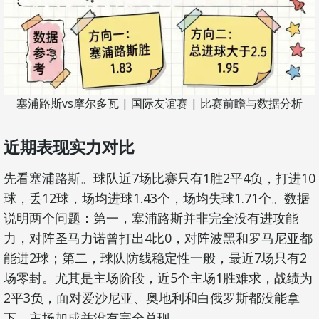
塞浦路斯vs摩尔多瓦 | 国际友谊赛 | 比赛前瞻与数据分析
近期表现实力对比
先看塞浦路斯。球队近7场比赛只有1胜2平4负，打进10
球，丢12球，场均进球1.43个，场均失球1.71个。数据
说明两个问题：第一，塞浦路斯并非完全没有进攻能
力，对阵圣马力诺曾打出4比0，对阵波黑和罗马尼亚都
能进2球；第二，球队防线稳定性一般，最近7场只有2
场零封。尤其是主场阶段，近5个主场1胜难求，战绩为
2平3负，面对爱沙尼亚、奥地利和白俄罗斯都没能拿
下，主场加成并没有完全兑现。