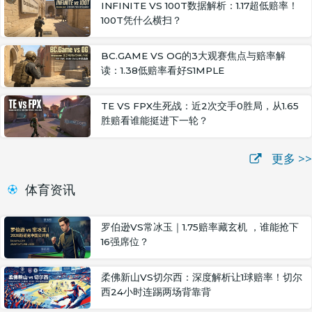
INFINITE VS 100T数据解析：1.17超低赔率！
100T凭什么横扫？
BC.GAME VS OG的3大观赛焦点与赔率解
读：1.38低赔率看好S1MPLE
TE VS FPX生死战：近2次交手0胜局，从1.65
胜赔看谁能挺进下一轮？
更多 >>
体育资讯
罗伯逊VS常冰玉｜1.75赔率藏玄机 ，谁能抢下
16强席位？
柔佛新山VS切尔西：深度解析让1球赔率！切尔
西24小时连踢两场背靠背