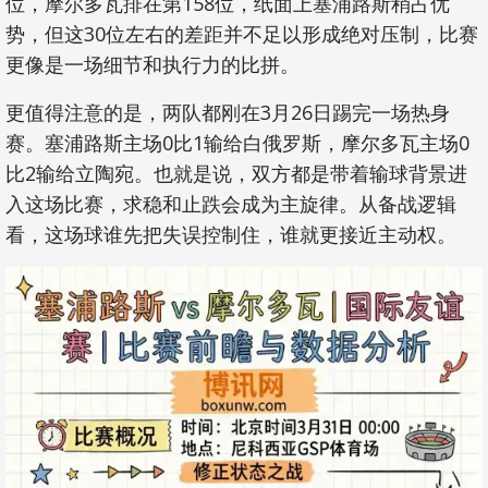
位，摩尔多瓦排在第158位，纸面上塞浦路斯稍占优
势，但这30位左右的差距并不足以形成绝对压制，比赛
更像是一场细节和执行力的比拼。
更值得注意的是，两队都刚在3月26日踢完一场热身
赛。塞浦路斯主场0比1输给白俄罗斯，摩尔多瓦主场0
比2输给立陶宛。也就是说，双方都是带着输球背景进
入这场比赛，求稳和止跌会成为主旋律。从备战逻辑
看，这场球谁先把失误控制住，谁就更接近主动权。