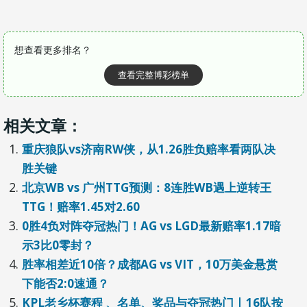
想查看更多排名？
查看完整博彩榜单
相关文章：
重庆狼队vs济南RW侠，从1.26胜负赔率看两队决
胜关键
北京WB vs 广州TTG预测：8连胜WB遇上逆转王
TTG！赔率1.45对2.60
0胜4负对阵夺冠热门！AG vs LGD最新赔率1.17暗
示3比0零封？
胜率相差近10倍？成都AG vs VIT，10万美金悬赏
下能否2:0速通？
KPL老乡杯赛程 、名单、奖品与夺冠热门 | 16队按