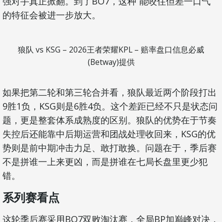
强对手真正掀翻。到了BO7，这种“能咬住但差一口气”
的特征会被进一步放大。
狼队 vs KSG – 2026王者荣耀KPL – 赔率盘口信息必威
(Betway)提供
如果把第二轮和第三轮合并看，狼队最近两个阶段打出
9胜1负，KSG则是6胜4负。这个差距已经不只是状态问
题，更是整套体系成熟度的区别。狼队的优势在于节奏
失控后还能靠中后期运营和团战处理收回来，KSG的优
势则是前中期冲击力足、敢打敢换。问题在于，季后赛
不是拼谁一上来更凶，而是拼谁在七局长盘里更少犯
错。
系列赛看点
这轮季后赛采用BO7双败淘汰赛，全局BP加巅峰对决，