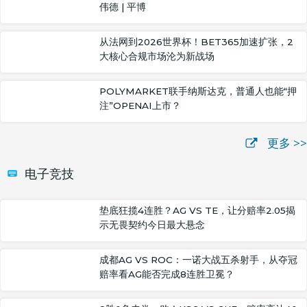
伟德 | 平博
从法网到2026世界杯！BET365加速扩张，2
大核心合规市场沦为新战场
POLYMARKET联手纳斯达克，普通人也能“押
注”OPENAI上市？
更多 >>
电子竞技
垫底狂揽4连胜？AG VS TE，让分赔率2.05揭
示无畏契约今日最大悬念
成都AG VS ROC：一诺大战五杀射手，从夺冠
赔率看AG能否完成8连胜卫冕？