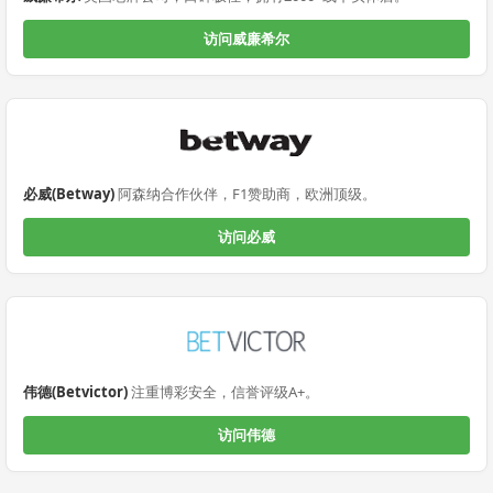
访问威廉希尔
必威(Betway)
阿森纳合作伙伴，F1赞助商，欧洲顶级。
访问必威
伟德(Betvictor)
注重博彩安全，信誉评级A+。
访问伟德