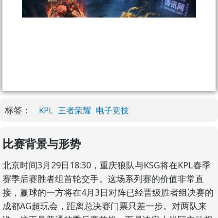
标签：
KPL
王者荣耀
电子竞技
比赛背景与形势
北京时间3月29日18:30，重庆狼队与KSG将在KPL春季
赛季后赛胜者组首轮交手。这场系列赛的价值非常直
接，赢球的一方将在4月3日对阵已经晋级胜者组决赛的
成都AG超玩会，距离总决赛门票只差一步。对两队来