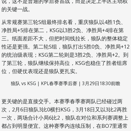
说，这不是普通的季后赛首战，而是决定上半区主动权
的关键一战。
从常规赛第三轮S组最终排名看，重庆狼队以4胜1负、
净胜局+5排在第二，KSG以3胜2负、净胜局+4排在第
三。纸面差距不大，但把时间线拉长，狼队的整体稳定
性还是更强。第二轮S组，狼队打出5胜0负、净胜局+12
的统治级表现；KSG第二轮则是3胜2负、净胜局+2。到
了第三轮，狼队继续保持高位，KSG也稳住了胜者组席
位，但硬仗表现还是狼队更扎实。
狼队 vs KSG | KPL春季赛季后赛 | 3月29日18:30前瞻
更关键的是直接交手。本赛季春季赛两队已经碰过两
次，2月6日狼队3比0横扫KSG，3月18日又以3比2再胜
一次，两场合计小局6比2，狼队在对位和系列赛调整上
都占到明显便宜。这种赛季内连续压制，在BO7里通常