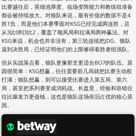
比赛越往后，英雄池厚度、临场变阵能力和教练组准备
都会被持续放大。对狼队来说，最有价值的数据不是4
胜1负，而是他们本赛季面对KSG已经完成两连胜，且
从3比0到3比2，覆盖了顺风局和拉满局两种赢法。对
KSG来说，机会也并非没有，第三轮连续把JDG、狼队
逼到决胜局，已经证明他们的上限够得着胜者组强队。
但从实战落点看，狼队更像那支更适合BO7的队伍。原
因很简单：KSG想赢，往往需要前几局就把比赛主动权
打满；狼队想赢，则可以接受比赛进入第五局、第六
局，甚至把系列赛变成消耗战。长盘里，经验和容错往
往比爆发力更值钱，这也是狼队这场依旧占优的核心原
因。
A+