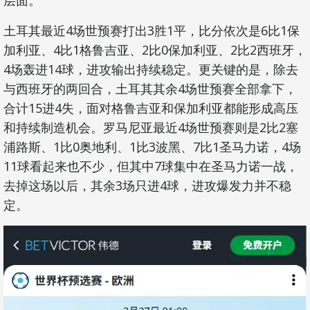
层面。
土耳其最近4场世预赛打出3胜1平，比分依次是6比1保
加利亚、4比1格鲁吉亚、2比0保加利亚、2比2西班牙，
4场轰进14球，进攻输出持续稳定。更关键的是，除去
与西班牙的两回合，土耳其其余4场世预赛全部拿下，
合计15进4失，面对格鲁吉亚和保加利亚都能形成高压
和持续制造机会。罗马尼亚最近4场世预赛则是2比2塞
浦路斯、1比0奥地利、1比3波黑、7比1圣马力诺，4场
11球看起来也不少，但其中7球集中在圣马力诺一战，
去掉这场以后，其余3场只进4球，进攻爆发力并不稳
定。