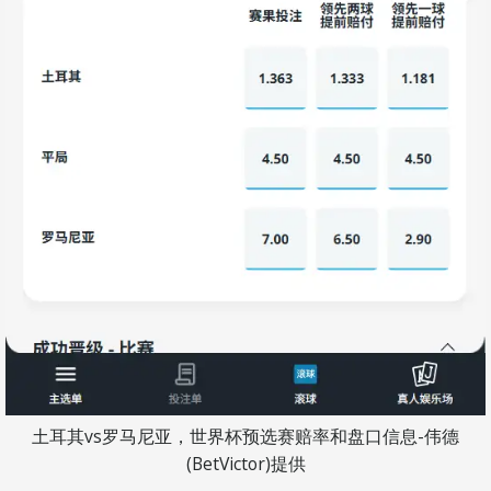
土耳其vs罗马尼亚，世界杯预选赛赔率和盘口信息-伟德
(BetVictor)提供