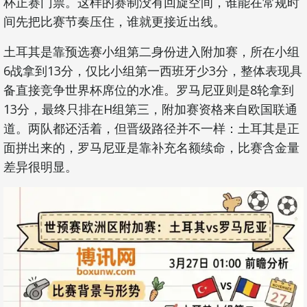
杯正赛门票。这样的赛制没有回旋空间，谁能在常规时
间先把比赛节奏压住，谁就更接近出线。
土耳其是靠预选赛小组第二身份进入附加赛，所在小组
6战拿到13分，仅比小组第一西班牙少3分，整体表现具
备直接竞争世界杯席位的水准。罗马尼亚则是8轮拿到
13分，最终只排在H组第三，附加赛资格来自欧国联通
道。两队都还活着，但晋级路径并不一样：土耳其是正
面拼出来的，罗马尼亚是靠补充名额续命，比赛含金量
差异很明显。