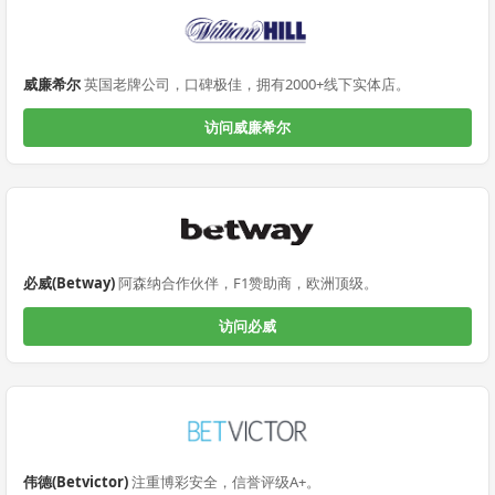
威廉希尔
英国老牌公司，口碑极佳，拥有2000+线下实体店。
访问威廉希尔
必威(Betway)
阿森纳合作伙伴，F1赞助商，欧洲顶级。
访问必威
伟德(Betvictor)
注重博彩安全，信誉评级A+。