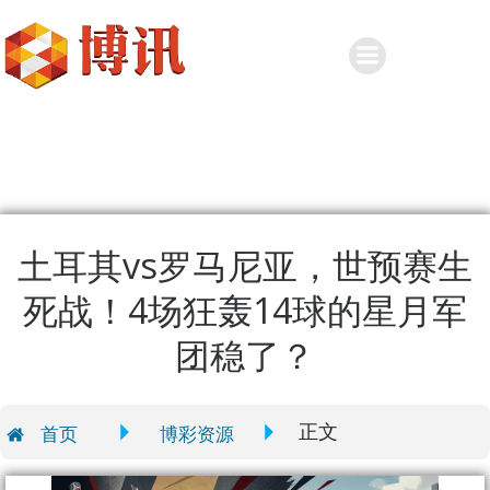
Skip
to
content
土耳其vs罗马尼亚，世预赛生
死战！4场狂轰14球的星月军
团稳了？
正文
首页
博彩资源