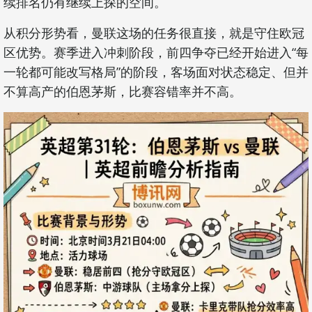
续排名仍有继续上探的空间。
从积分形势看，曼联这场的任务很直接，就是守住欧冠
区优势。赛季进入冲刺阶段，前四争夺已经开始进入“每
一轮都可能改写格局”的阶段，客场面对状态稳定、但并
不算高产的伯恩茅斯，比赛容错率并不高。