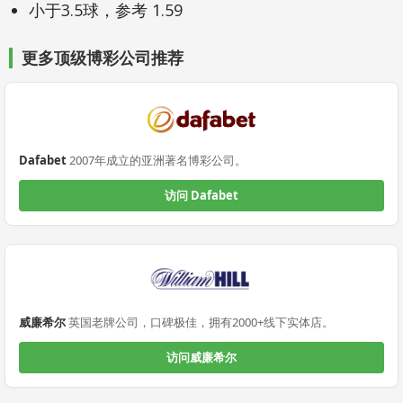
小于3.5球，参考 1.59
更多顶级博彩公司推荐
Dafabet
2007年成立的亚洲著名博彩公司。
访问 Dafabet
威廉希尔
英国老牌公司，口碑极佳，拥有2000+线下实体店。
访问威廉希尔