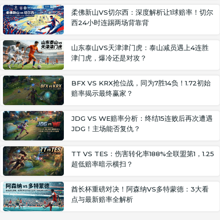
柔佛新山VS切尔西：深度解析让1球赔率！切尔
西24小时连踢两场背靠背
山东泰山VS天津津门虎：泰山减员遇上4连胜
津门虎，爆冷还是对攻？
BFX VS KRX抢位战，同为7胜14负！1.72初始
赔率揭示最终赢家？
JDG VS WE赔率分析：终结15连败后再次遭遇
JDG！主场能否复仇？
TT VS TES：伤害转化率188%全联盟第1，1.25
超低赔率暗示横扫？
酋长杯重磅对决！阿森纳VS多特蒙德：3大看
点与最新赔率全解析