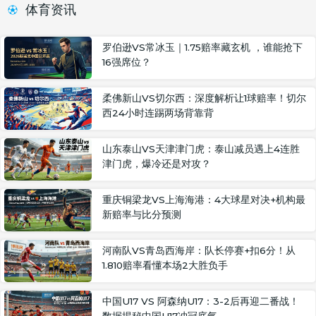
体育资讯
罗伯逊VS常冰玉｜1.75赔率藏玄机 ，谁能抢下
16强席位？
柔佛新山VS切尔西：深度解析让1球赔率！切尔
西24小时连踢两场背靠背
山东泰山VS天津津门虎：泰山减员遇上4连胜
津门虎，爆冷还是对攻？
重庆铜梁龙VS上海海港：4大球星对决+机构最
新赔率与比分预测
河南队VS青岛西海岸：队长停赛+扣6分！从
1.810赔率看懂本场2大胜负手
中国U17 VS 阿森纳U17：3-2后再迎二番战！