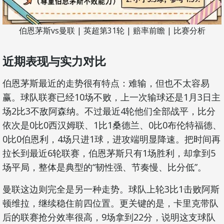
伯恩茅斯vs曼联 | 英超第31轮 | 赔率前瞻 | 比赛分析
近期表现与实力对比
伯恩茅斯最近的走势很有特点：难输，但也不太容易
赢。球队联赛已经10场不败，上一次输球还是1月3日主
场2比3不敌阿森纳。不过最近4轮他们全部战平，比分
依次是0比0西汉姆联、1比1桑德兰、0比0布伦特福德、
0比0伯恩利，4场只进1球，进攻端明显降速。把时间再
拉长到最近6轮联赛，伯恩茅斯只有1场胜利，却拿到5
场平局，整体是典型的“韧性强、节奏慢、比分低”。
曼联这边则完全是另一种走势。球队上轮3比1击败阿斯
顿维拉，继续稳住前四位置。更关键的是，卡里克带队
后的联赛抢分效率很高，9场拿到22分，说明这支球队