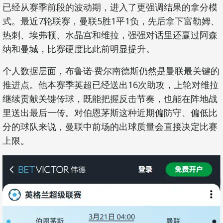
已经从赛季前段的波动期，进入了更强调结果的拿分模
式。最近7轮联赛，曼联5胜1平1负，先后拿下富勒姆、
热刺、埃弗顿、水晶宫和维拉，强强对话里还赢过阿森
纳和曼城，比赛硬度比此前明显提升。
个人数据层面，布鲁诺·费尔南德斯仍然是曼联最关键的
推进点。他本赛季英超已经送出16次助攻，上轮对维拉
继续贡献关键传球，既能把握反击节奏，也能在阵地战
里送出最后一传。对伯恩茅斯这种近期偏防守、偏低比
分的球队来说，曼联中前场的出球质量会直接决定比赛
上限。