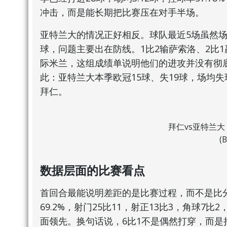
冲击，而是能长期把比赛压在对手半场。
亚特兰大的情况正好相反。球队最近5场虽然场
球，问题主要出在防线。1比2输萨索洛、2比1
际米兰，这组成绩单说明他们的进攻并没有彻
此：亚特兰大本季欧冠15球、失19球，场均失
拜仁。
拜仁vs亚特兰
(
数据层面的比赛看点
首回合最能说明差距的是比赛过程，而不是比
69.2%，射门25比11，射正13比3，角球7
面领先。换句话说，6比1不是偶然打穿，而是