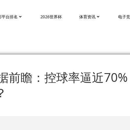
彩平台排名
2026世界杯
体育资讯
电子
据前瞻：控球率逼近70
？