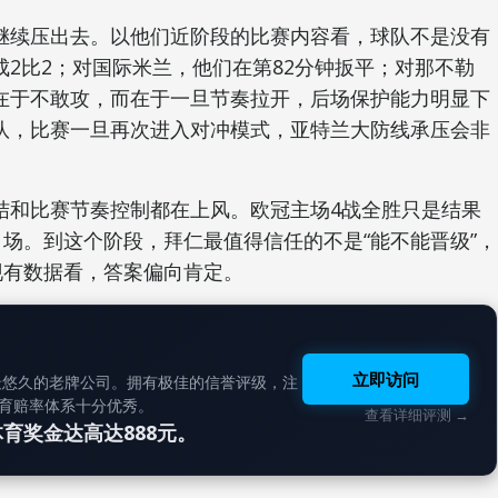
继续压出去。以他们近阶段的比赛内容看，球队不是没有
2比2；对国际米兰，他们在第82分钟扳平；对那不勒
在于不敢攻，而在于一旦节奏拉开，后场保护能力明显下
队，比赛一旦再次进入对冲模式，亚特兰大防线承压会非
结和比赛节奏控制都在上风。欧冠主场4战全胜只是结果
1场。到这个阶段，拜仁最值得信任的不是“能不能晋级”，
现有数据看，答案偏向肯定。
立即访问
史最悠久的老牌公司。拥有极佳的信誉评级，注
育赔率体系十分优秀。
查看详细评测 →
体育奖金达高达888元。