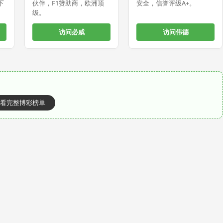
下
伙伴，F1赞助商，欧洲顶
安全，信誉评级A+。
级。
访问必威
访问伟德
查看完整博彩榜单