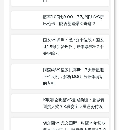
门
赔率1.05比8.00！37岁张帅VS萨
巴伦卡，能否创造爆冷奇迹？
国安VS深圳：差3分卡位战！国安
让1.5球引发热议，赔率暴露出2个
关键暗号
阿森纳VS皇家贝蒂斯：3大新星迎
上位良机，解析1.86让分赔率背后
的玄机
K联赛全明星VS曼城前瞻：曼城青
训挑大梁？K联赛全明星蓄势待发
切尔西VS尤文图斯：时隔15年切尔
西重返香港！让球赔率力挺蓝军1-0