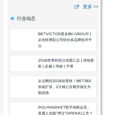
更多 >>
行业动态
BETVICTOR更名BV GROUP |
从传统博彩公司转向多品牌技术平
台
2026世界杯投注优惠汇总 | 持续更
新 | 必威 | 伟德 | 平博
从法网到2026世界杯！BET365
加速扩张，2大核心合规市场沦为
新战场
POLYMARKET联手纳斯达克，
普通人也能“押注”OPENAI上市？