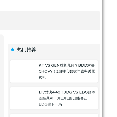
热门推荐
KT VS GEN胜算几何？BDD对决
CHOVY！3组核心数据与赔率透露
玄机
1.17对决4.40！JDG VS EDG赔率
差距悬殊，JIEJIE回归能否让
EDG偷下一局