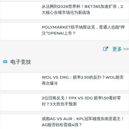
从法网到2026世界杯！BET365加速扩张，2
大核心合规市场沦为新战场
POLYMARKET联手纳斯达克，普通人也能“押
注”OPENAI上市？
更多 >>
电子竞技
WOL VS DRG：赔率2.50的反扑？WOL能否
再次爆冷
2位旧将反戈！FPX VS JDG 赔率1.50看好零
封？3大胜负手预测
成都AG VS AUR：KPL冠军碰撞东南亚霸主！
AG能否轻松晋级4强？