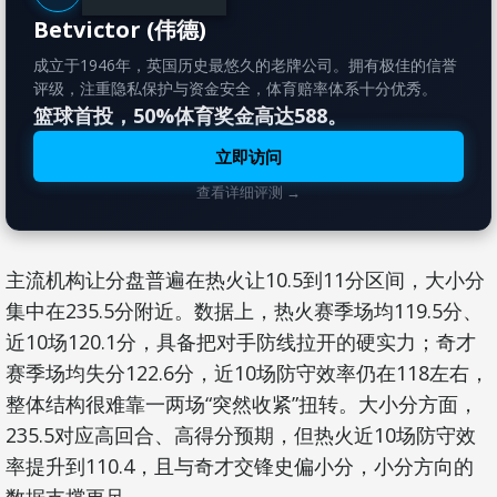
Betvictor (伟德)
成立于1946年，英国历史最悠久的老牌公司。拥有极佳的信誉
评级，注重隐私保护与资金安全，体育赔率体系十分优秀。
篮球首投，50%体育奖金高达588。
立即访问
查看详细评测 →
主流机构让分盘普遍在热火让10.5到11分区间，大小分
集中在235.5分附近。数据上，热火赛季场均119.5分、
近10场120.1分，具备把对手防线拉开的硬实力；奇才
赛季场均失分122.6分，近10场防守效率仍在118左右，
整体结构很难靠一两场“突然收紧”扭转。大小分方面，
235.5对应高回合、高得分预期，但热火近10场防守效
率提升到110.4，且与奇才交锋史偏小分，小分方向的