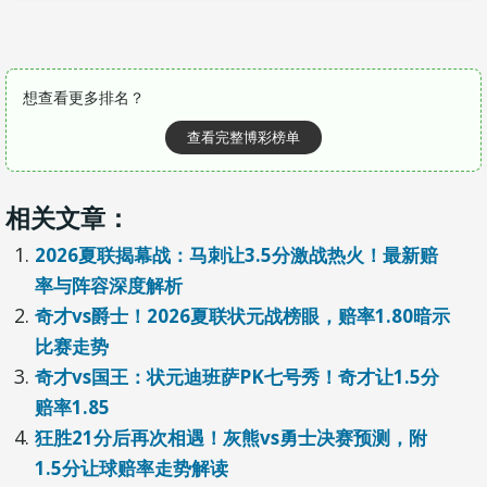
想查看更多排名？
查看完整博彩榜单
相关文章：
2026夏联揭幕战：马刺让3.5分激战热火！最新赔
率与阵容深度解析
奇才vs爵士！2026夏联状元战榜眼，赔率1.80暗示
比赛走势
奇才vs国王：状元迪班萨PK七号秀！奇才让1.5分
赔率1.85
狂胜21分后再次相遇！灰熊vs勇士决赛预测，附
1.5分让球赔率走势解读