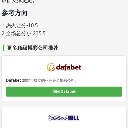
数据支撑更足。
参考方向
1 热火让分-10.5
2 全场总分小 235.5
更多顶级博彩公司推荐
Dafabet
2007年成立的亚洲著名博彩公司。
访问 Dafabet