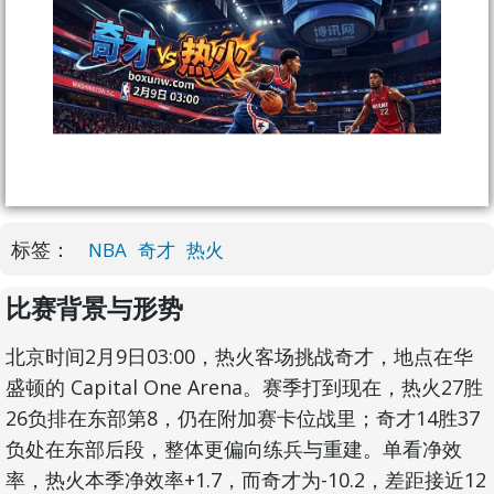
标签：
NBA
奇才
热火
比赛背景与形势
北京时间2月9日03:00，热火客场挑战奇才，地点在华
盛顿的 Capital One Arena。赛季打到现在，热火27胜
26负排在东部第8，仍在附加赛卡位战里；奇才14胜37
负处在东部后段，整体更偏向练兵与重建。单看净效
率，热火本季净效率+1.7，而奇才为-10.2，差距接近12