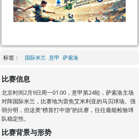
标签：
国际米兰
意甲
萨索洛
比赛信息
北京时间2月9日周一01:00，意甲第24轮，萨索洛主场
对阵国际米兰，比赛地为雷焦艾米利亚的马贝球场。强
弱分明，但这类“榜首打中游”的比赛，往往最能检验球
队稳定性。
比赛背景与形势