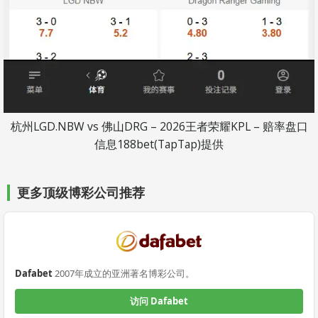
杭州LGD.NBW vs 佛山DRG – 2026王者荣耀KPL – 赔率盘口
信息188bet(TapTap)提供
更多顶级博彩公司推荐
Dafabet
2007年成立的亚洲著名博彩公司。
访问 Dafabet