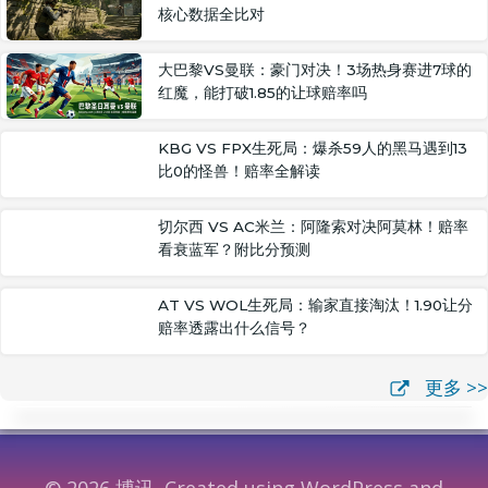
核心数据全比对
大巴黎VS曼联：豪门对决！3场热身赛进7球的
红魔，能打破1.85的让球赔率吗
KBG VS FPX生死局：爆杀59人的黑马遇到13
比0的怪兽！赔率全解读
切尔西 VS AC米兰：阿隆索对决阿莫林！赔率
看衰蓝军？附比分预测
AT VS WOL生死局：输家直接淘汰！1.90让分
赔率透露出什么信号？
更多 >>