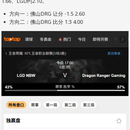
1.66、LGD约2.10。
方向一：佛山DRG 让分 -1.5 2.60
方向二：佛山DRG 比分 1:3 4.00