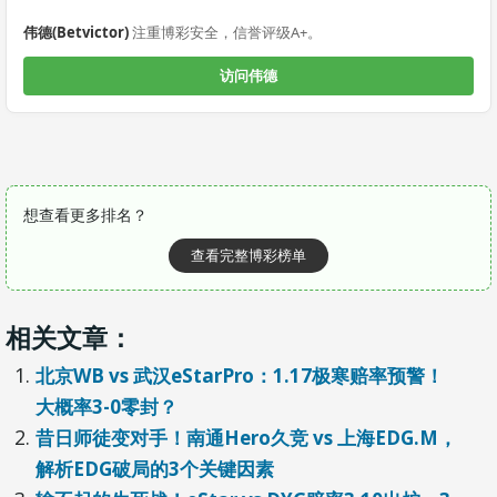
伟德(Betvictor)
注重博彩安全，信誉评级A+。
访问伟德
想查看更多排名？
查看完整博彩榜单
相关文章：
北京WB vs 武汉eStarPro：1.17极寒赔率预警！
大概率3-0零封？
昔日师徒变对手！南通Hero久竞 vs 上海EDG.M，
解析EDG破局的3个关键因素