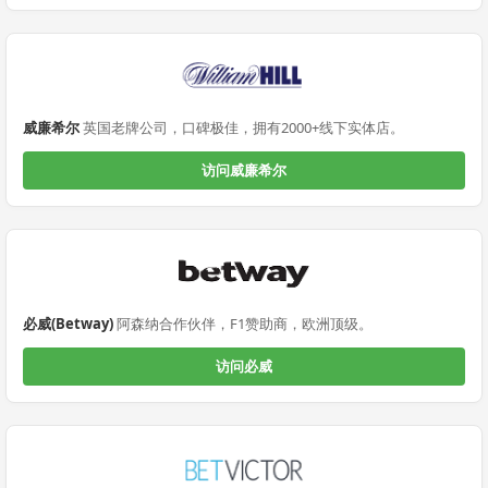
威廉希尔
英国老牌公司，口碑极佳，拥有2000+线下实体店。
访问威廉希尔
必威(Betway)
阿森纳合作伙伴，F1赞助商，欧洲顶级。
访问必威