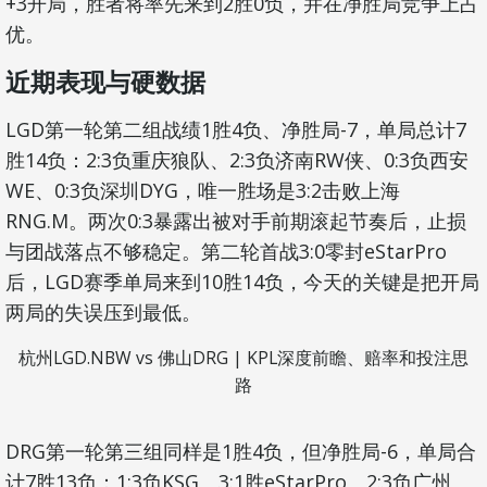
+3开局，胜者将率先来到2胜0负，并在净胜局竞争上占
优。
近期表现与硬数据
LGD第一轮第二组战绩1胜4负、净胜局-7，单局总计7
胜14负：2:3负重庆狼队、2:3负济南RW侠、0:3负西安
WE、0:3负深圳DYG，唯一胜场是3:2击败上海
RNG.M。两次0:3暴露出被对手前期滚起节奏后，止损
与团战落点不够稳定。第二轮首战3:0零封eStarPro
后，LGD赛季单局来到10胜14负，今天的关键是把开局
两局的失误压到最低。
杭州LGD.NBW vs 佛山DRG | KPL深度前瞻、赔率和投注思
路
DRG第一轮第三组同样是1胜4负，但净胜局-6，单局合
计7胜13负：1:3负KSG、3:1胜eStarPro、2:3负广州