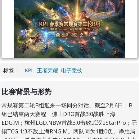
标签：
KPL
王者荣耀
电子竞技
比赛背景与形势
常规赛第二轮B组迎来一场同分对话。截至2月6日，B
组已结束两天赛程：佛山DRG首战3:0战胜上海
EDG.M；杭州LGD.NBW首战3:0击败武汉eStarPro；无
锡TCG 1:3不敌上海RNG.M。两队同为1胜0负、净胜局