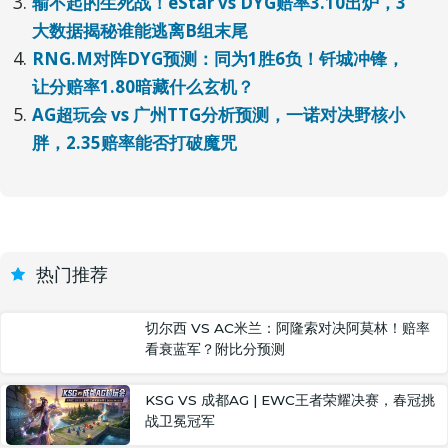
输不起的生死战！eStar vs DYG赔率3.10出炉，3
大数据揭秘谁能逃离B组末尾
RNG.M对阵DYG预测：同为1胜6负！钎城冲锋，
让分赔率1.80暗藏什么玄机？
AG超玩会 vs 广州TTG分析预测，一诺对决野核小
胖，2.35赔率能否打破魔咒
热门推荐
切尔西 VS AC米兰：阿隆索对决阿莫林！赔率
看衰蓝军？附比分预测
KSG VS 成都AG | EWC王者荣耀决赛，春冠挑
战卫冕冠军