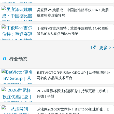
吴宜泽VS姚朋成：中国德比赔率仅1.04！姚朋
成资格赛连赢18局
丁俊晖VS吉尔伯特：重返夺冠福地！1.40胜赔
背后的3大看点与比分预测
更多 >>
行业动态
BETVICTOR更名BV GROUP | 从传统博彩公
司转向多品牌技术平台
2026世界杯投注优惠汇总 | 持续更新 | 必威 |
伟德 | 平博
从法网到2026世界杯！BET365加速扩张，2