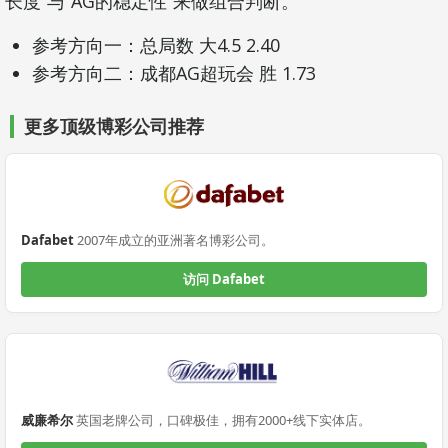
长度”与“AG的稳定性”来做组合判断。
参考方向一：总局数 大4.5 2.40
参考方向二：成都AG超玩会 胜 1.73
更多顶级博彩公司推荐
Dafabet
2007年成立的亚洲著名博彩公司。
访问 Dafabet
威廉希尔
英国老牌公司，口碑极佳，拥有2000+线下实体店。