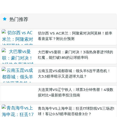
热门推荐
切尔西 VS AC米兰：阿隆索对决阿莫林！赔率
看衰蓝军？附比分预测
大巴黎VS曼联：豪门对决！3场热身赛进7球的
红魔，能打破1.85的让球赔率吗
云南玉昆VS成都蓉城：领头羊5连平遇危机！
大3.5赔率暗示又是进球大战？
大连英博VS辽宁铁人：球票3分钟售罄！4项数
据对比+最新赔率投注指南
青岛海牛VS上海申花：狂丢17球防线VS三场进1
球！客让0.5/1赔率能否稳拿3分？