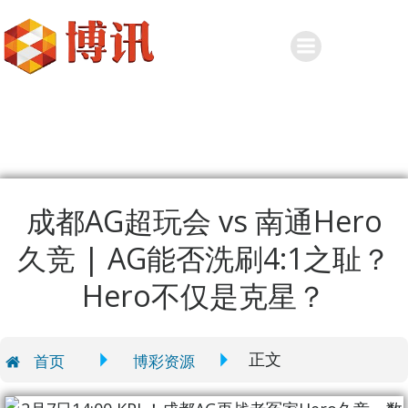
Skip
to
content
成都AG超玩会 vs 南通Hero
久竞 | AG能否洗刷4:1之耻？
Hero不仅是克星？
正文
首页
博彩资源