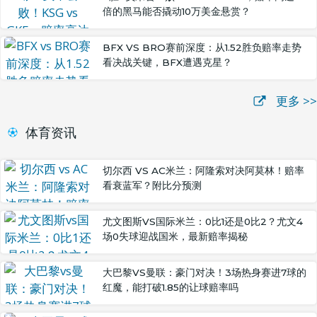
倍的黑马能否撬动10万美金悬赏？
BFX VS BRO赛前深度：从1.52胜负赔率走势
看决战关键，BFX遭遇克星？
更多 >>
体育资讯
切尔西 VS AC米兰：阿隆索对决阿莫林！赔率
看衰蓝军？附比分预测
尤文图斯VS国际米兰：0比1还是0比2？尤文4
场0失球迎战国米，最新赔率揭秘
大巴黎VS曼联：豪门对决！3场热身赛进7球的
红魔，能打破1.85的让球赔率吗