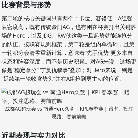
比赛背景与形势
第二轮的核心关键词只有两个：卡位、容错低。A组强
队密度高，既有传统豪门AG，也有刚在杯赛打出关键胜
场的Hero，以及JDG、RW侠这类一旦起势就能连抢分
的队伍。按联赛规则框架，第二轮是组内单循环，且第
一轮积分会清零重新计算，意味着“先手优势”更多来自
状态和阵容深度，而不是历史积累。对AG来说，这场更
像是“稳定拿分”与“复仇叙事”叠加；对Hero来说，则是
“延续第一轮收官势头”并在A组抢到更主动的位置。
成都AG超玩会 vs 南通Hero久竞 | KPL春季赛 | 赔率、投注
思路、赛前前瞻
近期表现与实力对比