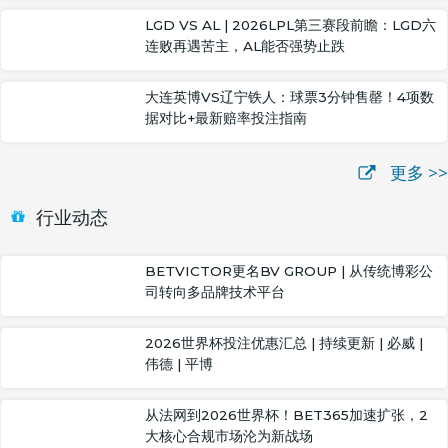
LGD VS AL | 2026LPL第三赛段前瞻：LGD六
连败再遇苦主，AL能否强势止跌
大连英博VS辽宁铁人：球票3分钟售罄！4项数
据对比+最新赔率投注指南
更多 >>
行业动态
BETVICTOR更名BV GROUP | 从传统博彩公
司转向多品牌技术平台
2026世界杯投注优惠汇总 | 持续更新 | 必威 |
伟德 | 平博
从法网到2026世界杯！BET365加速扩张，2
大核心合规市场沦为新战场