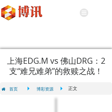
Skip
to
content
上海EDG.M vs 佛山DRG：2
支“难兄难弟”的救赎之战！
正文
首页
博彩资源