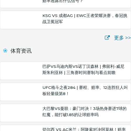
赔率透露出什么信号？
KSG VS 成都AG | EWC王者荣耀决赛，春冠挑
战卫冕冠军
更多 >>
体育资讯
巴萨VS乌迪内斯VS诺丁汉森林 | 弗留利-威尼
斯朱利亚杯 | 三角赛时间赛制与看点前瞻
UFC格斗之夜284 | 赛程、赔率、12连胜狂人叫
板轻量级第8！
大巴黎VS曼联：豪门对决！3场热身赛进7球的
红魔，能打破1.85的让球赔率吗
切尔西 VS AC米兰：阿隆索对决阿莫林！赔率