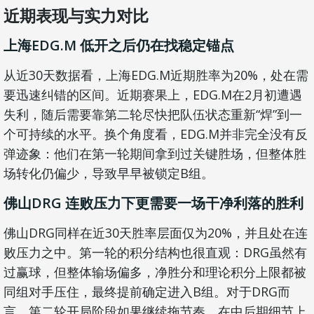
近期表现与实力对比
上海EDG.M 低开之后仍在找稳定锚点
从近30天数据看，上海EDG.M近期胜率为20%，处在需
要迅速纠错的区间。近期赛果上，EDG.M在2月初遭遇
失利，随后需要靠第二轮尽快把队伍状态重新“焊”到一
个可持续的水平。换个角度看，EDG.M并非完全没有反
弹迹象：他们在第一轮期间拿到过关键胜场，但整体胜
场转化仍偏少，导致早早被锁定B组。
佛山DRG 连败压力下更需要一场干净利落的胜利
佛山DRG同样在近30天胜率层面仅为20%，并且处在连
败压力之中。第一轮的积分结构也很直观：DRG虽然有
过赢球，但整体输场偏多，净胜分和理论积分上限都被
同组对手压住，最终提前确定进入B组。对于DRG而
言，第二轮开局阶段如果继续拖节奏、在中后期细节上