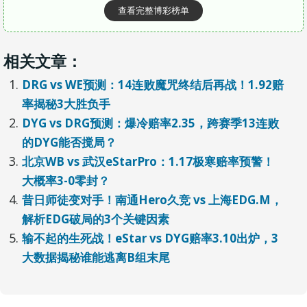
查看完整博彩榜单
相关文章：
DRG vs WE预测：14连败魔咒终结后再战！1.92赔
率揭秘3大胜负手
DYG vs DRG预测：爆冷赔率2.35，跨赛季13连败
的DYG能否搅局？
北京WB vs 武汉eStarPro：1.17极寒赔率预警！
大概率3-0零封？
昔日师徒变对手！南通Hero久竞 vs 上海EDG.M，
解析EDG破局的3个关键因素
输不起的生死战！eStar vs DYG赔率3.10出炉，3
大数据揭秘谁能逃离B组末尾